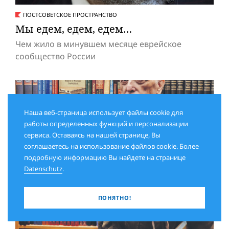
ПОСТСОВЕТСКОЕ ПРОСТРАНСТВО
Мы едем, едем, едем…
Чем жило в минувшем месяце еврейское
сообщество России
Наша веб-страница использует файлы cookie для
работы определенных функций и персонализации
сервиса. Оставаясь на нашей странице, Вы
соглашаетесь на использование файлов cookie. Более
подробную информацию Вы найдете на странице
Datenschutz
.
ПОНЯТНО!