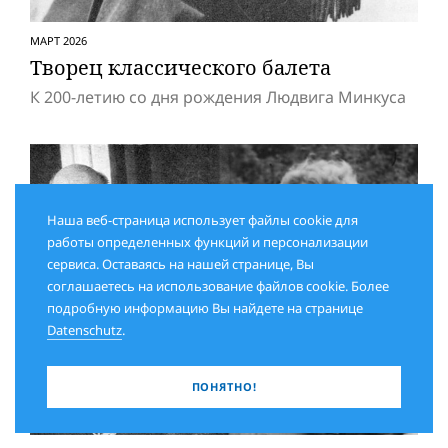
МАРТ 2026
Творец классического балета
К 200-летию со дня рождения Людвига Минкуса
Наша веб-страница использует файлы cookie для
работы определенных функций и персонализации
сервиса. Оставаясь на нашей странице, Вы
соглашаетесь на использование файлов cookie. Более
подробную информацию Вы найдете на странице
Datenschutz
.
ПОНЯТНО!