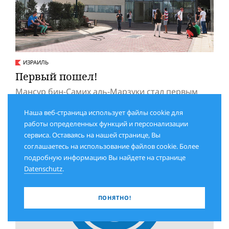
ИЗРАИЛЬ
Первый пошел!
Мансур бин-Самих аль-Марзуки стал первым
гражданином ОАЭ, который будет учиться в
Наша веб-страница использует файлы cookie для
израильском вузе
работы определенных функций и персонализации
сервиса. Оставаясь на нашей странице, Вы
соглашаетесь на использование файлов cookie. Более
подробную информацию Вы найдете на странице
Datenschutz
.
ПОНЯТНО!