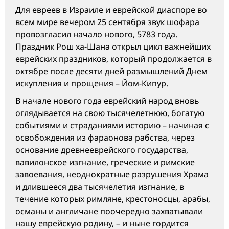
Для евреев в Израилe и еврейской диаспоре во
всем мире вечером 25 сентября звук шофара
провозгласил начало нового, 5783 года.
Праздник Рош ха-Шана открыл цикл важнейших
еврейских праздников, который продолжается в
октябре после десяти дней размышлений Днем
искупления и прощения – Йом-Кипур.
В начале нового года еврейский народ вновь
оглядывается на свою тысячелетнюю, богатую
событиями и страданиями историю – начиная с
освобождения из фараонова рабства, через
основание древнееврейского государства,
вавилонское изгнание, греческие и римские
завоевания, неоднократные разрушения Храма
и длившееся два тысячелетия изгнание, в
течение которых римляне, крестоносцы, арабы,
османы и англичане поочередно захватывали
нашу еврейскую родину, – и ныне гордится