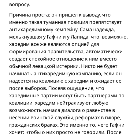
вопросу.
Причина проста: он пришел к выводу, что
именно такая туманная позиция препятствует
антихаредимному кемпейну. Сама надежда,
мелькнувшая у Гафни и у Лапида, что, возможно,
харедим все же являются опцией для
формирования правительства, автоматически
создает спокойное отношение к ним вместо
обычной левацкой истерики. Никто не будет
начинать антихаредимную кампанию, если он
надеется на коалицию с харедим и ожидает ee
после выборов. Посеяв ощущение, что
харедимные партии могут быть партнерами по
коалиции, харедим нейтрализуют любую
возможность начала диалога о равенстве в
несении воинской службы, реформax в гиюре,
гражданских бракax. Это именно то, чего Гафни
хочет: чтобы о них просто не говорили. После