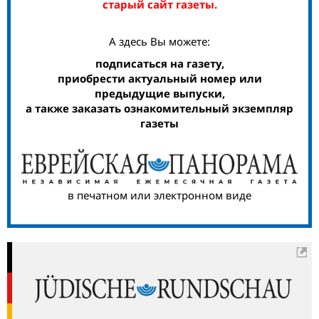
старый сайт газеты.
А здесь Вы можете:
подписаться на газету,
приобрести актуальный номер или
предыдущие выпуски,
а также заказать ознакомительный экземпляр
газеты
в печатном или электронном виде