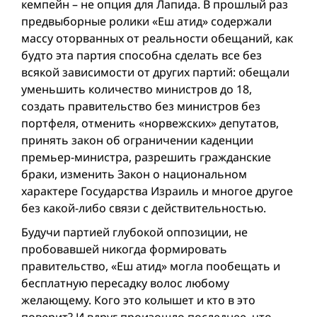
кемпейн – не опция для Лапида. В прошлый раз
предвыборные ролики «Еш атид» содержали
массу оторванных от реальности обещаний, как
будто эта партия способна сделать все без
всякой зависимости от других партий: обещали
уменьшить количество министров до 18,
создать правительство без министров без
портфеля, отменить «норвежских» депутатов,
принять закон об ограничении каденции
премьер-министра, разрешить гражданские
браки, изменить Закон о национальном
характере Государства Израиль и многое другое
без какой-либо связи с действительностью.
Будучи партией глубокой оппозиции, не
пробовавшей никогда формировать
правительство, «Еш атид» могла пообещать и
бесплатную пересадку волос любому
желающему. Кого это колышет и кто в это
поверит? И вдруг произошло последнее, что