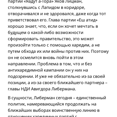
партии «Яадут а-Тора» Яков Лицман,
столкнувшись с Лапидом в коридоре,
отворачивался и не здоровался, даже когда тот
приветствовал его. Глава партии «Еш атид»
хорошо знает, что, если он хочет мечтать в
будущем о какой-либо возможности
сформировать правительство, это может
произойти только с помощью харедим, а не
путем обхода их или войны против них. Поэтому
он не осмелится вновь пойти в этом
направлении. Проблема в том, что и без
антихаредимной кампании он у них на
подозрении. И уже не обязательно из-за своей
позиции, а из-за своего ближайшего партнера –
главы НДИ Авигдора Либермана.
В сущности, Либерман сегодня – единственный
политик, намеревающийся продолжать на
ближайших выборах воинственную линию в
отношении харедимных партий с