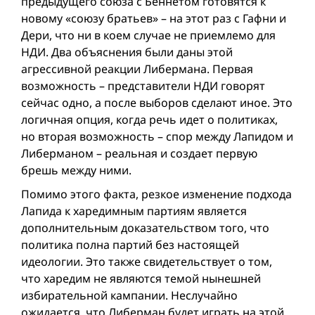
предыдущего союза с Беннетом готовятся к
новому «союзу братьев» – на этот раз с Гафни и
Дери, что ни в коем случае не приемлемо для
НДИ. Два объяснения были даны этой
агрессивной реакции Либермана. Первая
возможность – представители НДИ говорят
сейчас одно, а после выборов сделают иное. Это
логичная опция, когда речь идет о политиках,
но вторая возможность – спор между Лапидом и
Либерманом – реальная и создает первую
брешь между ними.
Помимо этого факта, резкое изменение подхода
Лапида к харедимным партиям является
дополнительным доказательством того, что
политика полна партий без настоящей
идеологии. Это также свидетельствует о том,
что харедим не являются темой нынешней
избирательной кампании. Неслучайно
ожидается, что Либерман будет играть на этой