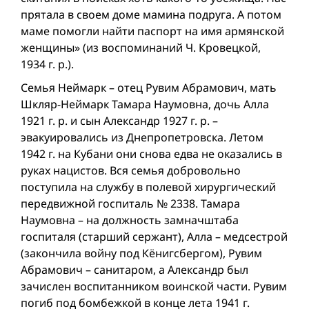
прятала в своем доме мамина подруга. А потом
маме помогли найти паспорт на имя армянской
женщины» (из воспоминаний Ч. Кровецкой,
1934 г. р.).
Семья Неймарк – отец Рувим Абрамович, мать
Шкляр-Неймарк Тамара Наумовна, дочь Алла
1921 г. р. и сын Александр 1927 г. р. –
эвакуировались из Днепропетровска. Летом
1942 г. на Кубани они снова едва не оказались в
руках нацистов. Вся семья добровольно
поступила на службу в полевой хирургический
передвижной госпиталь № 2338. Тамара
Наумовна – на должность замначштаба
госпиталя (старший сержант), Алла – медсестрой
(закончила войну под Кёнигсбергом), Рувим
Абрамович – санитаром, а Александр был
зачислен воспитанником воинской части. Рувим
погиб под бомбежкой в конце лета 1941 г.