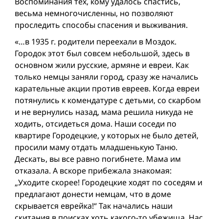
Воспоминания тех, кому удалось спастись,
весьма немногочисленны, но позволяют
проследить способы спасения и выживания.
«…в 1935 г. родители переехали в Моздок.
Городок этот был совсем небольшой, здесь в
основном жили русские, армяне и евреи. Как
только немцы заняли город, сразу же начались
карательные акции против евреев. Когда евреи
потянулись к комендатуре с детьми, со скарбом
и не вернулись назад, мама решила никуда не
ходить, отсидеться дома. Наши соседи по
квартире Городецкие, у которых не было детей,
просили маму отдать младшенькую Таню.
Дескать, вы все равно погибнете. Мама им
отказала. А вскоре прибежала знакомая:
„Уходите скорее! Городецкие ходят по соседям и
предлагают донести немцам, что в доме
скрывается еврейка!“ Так начались наши
скитания в поисках хоть какого-то убежища. Нас