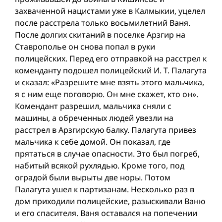
захваченной нацистами уже в Калмыкии, уцелел
после расстрела только восьмилетний Ваня.
После долгих скитаний в поселке Арзгир на
Ставрополье он снова попал в руки
полицейских. Перед его отправкой на расстрел к
коменданту подошел полицейский И. Т. Палагута
и сказал: «Разрешите мне взять этого мальчика,
я с ним еще поговорю. Он мне скажет, кто он».
Комендант разрешил, мальчика сняли с
машины, а обреченных людей увезли на
расстрел в Арзгирскую балку. Палагута привез
мальчика к себе домой. Он показал, где
прятаться в случае опасности. Это был погреб,
набитый всякой рухлядью. Кроме того, под
оградой были вырыты две норы. Потом
Палагута ушел к партизанам. Несколько раз в
дом приходили полицейские, разыскивали Ваню
и его спасителя. Ваня оставался на попечении