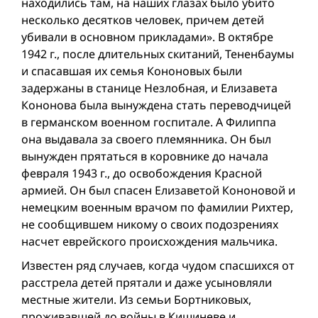
находились там, на наших глазах было убито
несколько десятков человек, причем детей
убивали в основном прикладами». В октябре
1942 г., после длительных скитаний, Тененбаумы
и спасавшая их семья Кононовых были
задержаны в станице Незлобная, и Елизавета
Кононова была вынуждена стать переводчицей
в германском военном госпитале. А Филиппа
она выдавала за своего племянника. Он был
вынужден прятаться в коровнике до начала
февраля 1943 г., до освобождения Красной
армией. Он был спасен Елизаветой Кононовой и
немецким военным врачом по фамилии Рихтер,
не сообщившем никому о своих подозрениях
насчет еврейскогo происхождения мальчика.
Известен ряд случаев, когда чудом спаcшихся от
расстрела детей прятали и даже усыновляли
местные жители. Из семьи Бортниковых,
проживавшей до войны в Кишиневе и