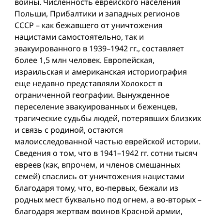
войны. Численность еврейского населения
Польши, Прибалтики и западных регионов
СССР – как бежавшего от уничтожения
нацистами самостоятельно, так и
эвакуированного в 1939–1942 гг., составляет
более 1,5 млн человек. Европейская,
израильская и американская историография
еще недавно представляли Холокост в
ограниченной географии. Вынужденное
переселение эвакуированных и беженцев,
трагические судьбы людей, потерявших близких
и связь с родиной, остаются
малоисследованной частью еврейской истории.
Сведения о том, что в 1941–1942 гг. сотни тысяч
евреев (как, впрочем, и членов смешанных
семей) спаслись от уничтожения нацистами
благодаря тому, что, во-первых, бежали из
родных мест буквально под огнем, а во-вторых –
благодаря жертвам воинов Красной aрмии,