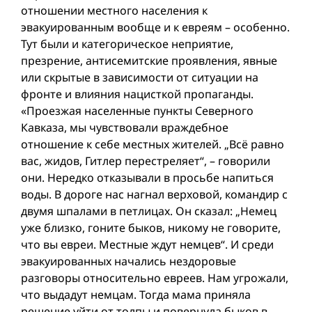
отношении местного населения к
эвакуированным вообще и к евреям – особенно.
Тут были и категорическое неприятие,
презрение, антисемитские проявления, явные
или скрытые в зависимости от ситуации на
фронте и влияния нацисткой пропаганды.
«Проезжая населенные пункты Северного
Кавказа, мы чувствовали враждебное
отношение к себе местных жителей. „Всё равно
вас, жидов, Гитлер перестреляет“, – говорили
они. Нередко отказывали в просьбе напиться
воды. В дороге нас нагнал верховой, командир с
двумя шпалами в петлицах. Он сказал: „Немец
уже близко, гоните быков, никому не говорите,
что вы евреи. Местные ждут немцев“. И среди
эвакуированных начались нездоровые
разговоры относительно евреев. Нам угрожали,
что выдадут немцам. Тогда мама приняла
решение уйти от толпы и повернула быков в