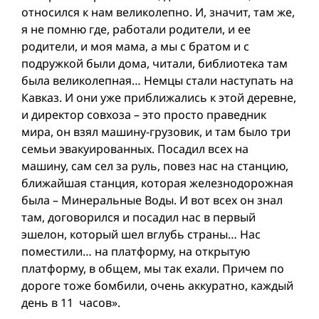
относился к нам великолепно. И, значит, там же,
я не помню где, работали родители, и ее
родители, и моя мама, а мы с братом и с
подружкой были дома, читали, библиотека там
была великолепная… Немцы стали наступать на
Кавказ. И они уже приближались к этой деревне,
и директор совхоза – это просто праведник
мира, он взял машину-грузовик, и там было три
семьи эвакуированных. Посадил всех на
машину, сам сел за руль, повез нас на станцию,
ближайшая станция, которая железнодорожная
была – Минеральные Воды. И вот всех он знал
там, договорился и посадил нас в первый
эшелон, который шел вглубь страны… Нас
поместили… на платформу, на открытую
платформу, в общем, мы так ехали. Причем по
дороге тоже бомбили, очень аккуратно, каждый
день в 11 часов».