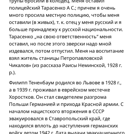
трупы бросили в колодец. Меня оставил
полицейский Тарасенко А С.; причем я очень
много просила местную полицию, чтобы меня
оставили (в живых), т. к. отец у меня русский и я
больше принадлежу к русской национальности.
Тарасенко „на свою ответственность“ меня
оставил, но после этого зверски надо мной
издевался, потом отпустил. Меня на воспитание
взял житель станицы Петропавловской
Чикалов» (из рассказа Раисы Неминской, 1928 г.
р.).
Филипп Тененбаум родился во Львове в 1928 г.,
а в 1939 г. проживал в еврейском местечке
Хоростков. Он стал свидетелем разгрома
Польши Германией и прихода Красной армии. С
началом нацистского вторжения в СССР
эвакуировался в Ставропольский край, где
находился вплоть до наступления германских
войск летом 1942 г. Дата выдачи эвакуационного