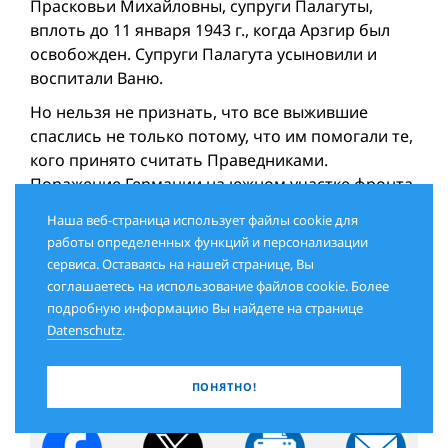
Прасковьи Михайловны, супруги Палагуты,
вплоть до 11 января 1943 г., когда Аpзгир был
освобожден. Супруги Палагута усыновили и
воспитали Ваню.
Но нельзя не признать, что все выжившие
спаслись не только потому, что им помогали те,
кого принято считать Праведниками.
Поражение Германии на южном участке фронта,
наступление советских войск и довольно
Наша веб-страница использует файлы cookie для
быстрое освобождение районов Северного
работы определенных функций и персонализации
Кавказа спасло жизни многих скрывавшихся
сервиса. Оставаясь на нашей странице, Вы
евреев.
соглашаетесь на использование файлов cookie. Более
подробную информацию Вы найдете на странице
Datenschutz
.
Беседовала Яна ЛЮБАРСКАЯ
ПОНЯТНО!