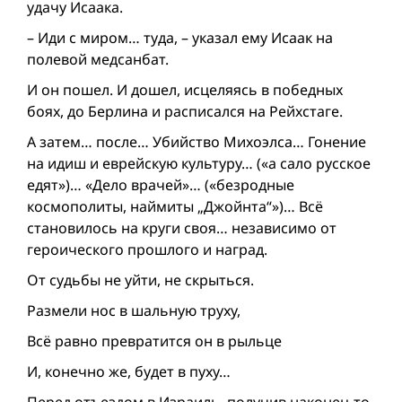
удачу Исаака.
– Иди с миром… туда, – указал ему Исаак на
полевой медсанбат.
И он пошел. И дошел, исцеляясь в победных
боях, до Берлина и расписался на Рейхстаге.
А затем… после… Убийство Михоэлса… Гонение
на идиш и еврейскую культуру… («а сало русское
едят»)… «Дело врачей»… («безродные
космополиты, наймиты „Джойнта“»)… Всё
становилось на круги своя… независимо от
героического прошлого и наград.
От судьбы не уйти, не скрыться.
Размели нос в шальную труху,
Всё равно превратится он в рыльце
И, конечно же, будет в пуху…
Перед отъездом в Израиль, получив наконец-то