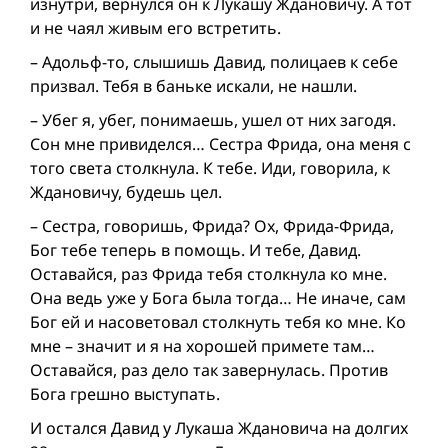
изнутри, вернулся он к Лукашу Ждановичу. А тот
и не чаял живым его встретить.
– Адольф-то, слышишь Давид, полицаев к себе
призвал. Тебя в баньке искали, не нашли.
– Убег я, убег, понимаешь, ушел от них загодя.
Сон мне привиделся… Сестра Фрида, она меня с
того света столкнула. К тебе. Иди, говорила, к
Ждановичу, будешь цел.
– Сестра, говоришь, Фрида? Ох, Фрида-Фрида,
Бог тебе теперь в помощь. И тебе, Давид.
Оставайся, раз Фрида тебя столкнула ко мне.
Она ведь уже у Бога была тогда… Не иначе, сам
Бог ей и насоветовал столкнуть тебя ко мне. Ко
мне – значит и я на хорошей примете там…
Оставайся, раз дело так завернулась. Против
Бога грешно выступать.
И остался Давид у Лукаша Ждановича на долгих