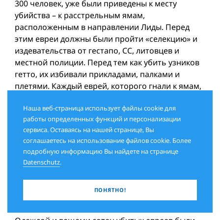
300 человек, уже были приведены к месту
убийства – к расстрельным ямам,
расположенным в направлении Лиды. Перед
этим евреи должны были пройти «селекцию» и
издевательства от гестапо, СС, литовцев и
местной полиции. Перед тем как убить узников
гетто, их избивали прикладами, палками и
плетями. Каждый еврей, которого гнали к ямам,
был залит кровью и находился в
Наша веб-страница использует файлы cookie для
полубессознательном состоянии. Последнюю
работы определенных функций и персонализации
группу убийцы даже не разделяли – один из
сервиса. Оставаясь на нашей странице, Вы
немецких офицеров крикнул: «Хватит мусора!», и
соглашаетесь на использование файлов cookie. Более
всех остальных евреев погнали к месту
подробную информацию Вы найдете на странице
убийства. Оставшиеся на рынке евреи (около
Datenschutz
.
800 человек), сидя на земле, слышали
пулеметные очереди, убивающие их родных и
ПОНЯТНО!
друзей, и последние крики умирающих:
«Слушай, Израиль!».