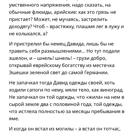
умственного напряжения, надо сказать, на
обычные флюиды, арийские: как это грязь не
пристает? Может, не мучаясь, застрелить
доходягу? Чтоб – врастяжку, плашмя лег в лужу и
не колыхался, а?
И пристрелил бы немец Давида, лишь бы не
травить себя размышлениями… Но тут подали
эшелон, и – шнель! шнель! – грузи добро,
открывай еврейскому богатству из местечка
Эшешки зеленой свет до самой Германии.
Не запачкал тогда Давид одежды своей, хоть
ходили сапоги по нему, мяли тело, как виноград.
Не запачкал он той одежды, что «жила» на нем в
сырой земле два с половиной года, той одежды,
что истлела полностью за месяцы пребывания в
яме.
И когда он встал из могилы – а встал он тотчас,