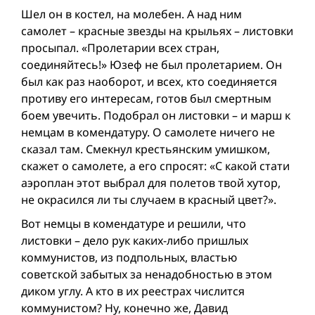
Шел он в костел, на молебен. А над ним
самолет – красные звезды на крыльях – листовки
просыпал. «Пролетарии всех стран,
соединяйтесь!» Юзеф не был пролетарием. Он
был как раз наоборот, и всех, кто соединяется
противу его интересам, готов был смертным
боем увечить. Подобрал он листовки – и марш к
немцам в комендатуру. О самолете ничего не
сказал там. Смекнул крестьянским умишком,
скажет о самолете, а его спросят: «С какой стати
аэроплан этот выбрал для полетов твой хутор,
не окрасился ли ты случаем в красный цвет?».
Вот немцы в комендатуре и решили, что
листовки – дело рук каких-либо пришлых
коммунистов, из подпольных, властью
советской забытых за ненадобностью в этом
диком углу. А кто в их реестрах числится
коммунистом? Ну, конечно же, Давид