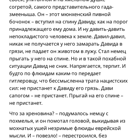
согретой, самого представительного гада-
змееныша. Он – этот мюнхенский пивной
бочонок – вступил на спину Давиду, как на порог
принадлежащего ему дома. И ну давить-давить
непокладистого человека к земле. Давил-давил,
никак не получается у него замарать Давида в
грязи, не падает он животом в лужу. Стал немец
прыгать у него на спине. Но и в такой похабной
ситуации Давид не сник. Напрягается, терпит. И
будто по флюидам каким-то передает
гитлеровцу, что бессмысленна трата нацистских
сил: не пристанет к Давиду его грязь. Дави
сапогом – не пристанет. Прыгай на его спине –
не пристанет.
Что за хреновина? – подумалось немцу с
похмелья, и он помотал головой, выкидывая из
мохнатых ушей незримые флюиды еврейской
мысли. И – повезло! – перестроился, без