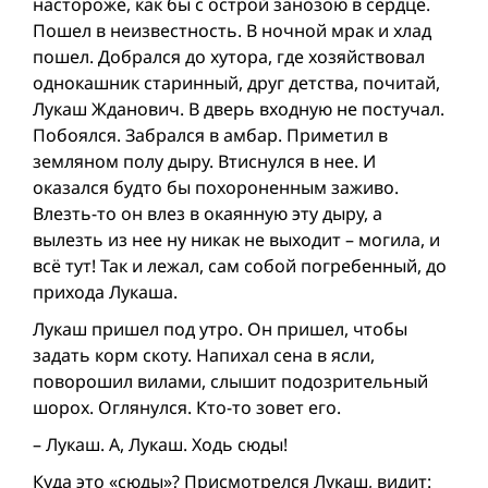
настороже, как бы с острой занозою в сердце.
Пошел в неизвестность. В ночной мрак и хлад
пошел. Добрался до хутора, где хозяйствовал
однокашник старинный, друг детства, почитай,
Лукаш Жданович. В дверь входную не постучал.
Побоялся. Забрался в амбар. Приметил в
земляном полу дыру. Втиснулся в нее. И
оказался будто бы похороненным заживо.
Влезть-то он влез в окаянную эту дыру, а
вылезть из нее ну никак не выходит – могила, и
всё тут! Так и лежал, сам собой погребенный, до
прихода Лукаша.
Лукаш пришел под утро. Он пришел, чтобы
задать корм скоту. Напихал сена в ясли,
поворошил вилами, слышит подозрительный
шорох. Оглянулся. Кто-то зовет его.
– Лукаш. А, Лукаш. Ходь сюды!
Куда это «сюды»? Присмотрелся Лукаш, видит: