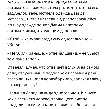
как услышал короткие очереди советских
автоматов, – одежда стала расползаться на его
задубелом теле. Истлела одежда Давида.
Истлела… В этой истлевшей, расползающейся
по шву одежде пошел Давид навстречу
автоматчикам, атакующим деревню.
– Стой! – кричали сзади ему односельчане. –
Убьют!
– Не убили раньше, – отвечал Давид, – не убьют
тем паче теперь.
Отвечал, думая, что отвечает вслух. А на самом
деле, отлученный в подполье от громкой речи,
всего лишь шипел неразборчиво, запекая слюну
на закраине губ.
Шел-шел Давид на виду односельчан. И с него,
как с осеннего дерева, теряющего листву,
опадали лоскутья ткани, оголяя всё больше и