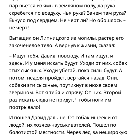
пар вьется из ямы в земляном полу, да рука
скребется по воздуху. Чья рука? Зачем там рука?
Ёкнуло под сердцем. Не черт ли? Но обошлось –
не черт!
Вытащил он Липницкого из могилы, растер его
закоченелое тело. А вернув к жизни, сказал:
– Ищут тебя, Давид, повсюду. И там ищут, и
здесь. И у меня искать будут. Уходи от них, собак
этих сыскных. Уходи-убегай, пока силы будут. А
потом, неделя пройдет, вертайся назад. Они,
собаки эти сыскные, поутихнут в нюхе своем
зверином. Вот я тебя и спрячу. От них. Второй
раз искать сюда не придут. Чтобы ноги им
поотрывало!
И пошел Давид дальше. От собак-ищеек и от
людей, их хозяев-науськивателей. Пошел по
болотистой местности. Через лес, за неширокую