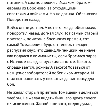
питания. А сам поспешил с Исааком, братом-
евреем из Вороново, за отходящими
советскими войсками. Но не догнал. Обезножел.
Поворотил назад.
Войск он не догнал. А вот его, когда обезножел,
поворотил назад, догнал слух. Тот самый старый
приятель, почитай с босоногих времен, тот
самый Томашевич, будь он теперь неладен,
распустил слух, что Давид Липницкий не иначе
как подался в коммунисты, если бросился зараз
с Исачком вслед за русским сапогом. Какого,
спрашивается, рожна? А такого! Ховаться от
немцев-освободителей побег к комиссарам. И
стал выпрашивать у них штык да винтовку для
боя.
Не желал старый приятель Томашевич делиться
хлебом. Не желал видеть бывшего друга своего
в числе живых. Живой с живого, подло думал,