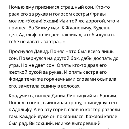
Ночью ему приснился страшный сон. Кто-то
рвал его за рукав и голосом сестры Фриды
молил: «Уходи! Уходи! Иди той же дорогой, что и
пришел. За Зижму иди. К Ждановичу. Будешь
цел. Адольф полицаев накликал, чтобы кушать
тебе не давать завтра…»
Проснулся Давид. Понял – это был всего лишь
сон. Повернулся на другой бок, дабы доспать до
утра. Но не дает сон. Опять кто-то драл его
жесткой рукой за рукав. И опять сестра его
Фрида теми же горячечными словами осыпала
его, заметала седину в волосах.
Крадучись, вышел Давид Липницкий из баньки.
Пошел в ночь, выискивая тропу, приведшую его
к Адольфу. А во рту горит, словно костер развели
там. Каждой луже он поклонился. Каждой капле
был рад. Высохший, или же выгоревший