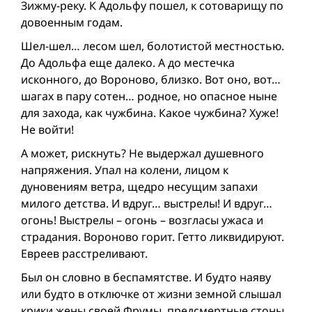
Зижму-реку. К Адольфу пошел, к сотоварищу по
довоенным годам.
Шел-шел… лесом шел, болотистой местностью.
До Адольфа еще далеко. А до местечка
исконного, до Вороново, близко. Вот оно, вот…
шагах в пару сотен… родное, но опасное ныне
для захода, как чужбина. Какое чужбина? Хуже!
Не войти!
А может, рискнуть? Не выдержал душевного
напряжения. Упал на колени, лицом к
дуновениям ветра, щедро несущим запахи
милого детства. И вдруг… выстрелы! И вдруг…
огонь! Выстрелы – огонь – возгласы ужаса и
страдания. Вороново горит. Гетто ликвидируют.
Евреев расстреливают.
Был он словно в беспамятстве. И будто наяву
или будто в отключке от жизни земной слышал
крики жены своей Фрумы, предсмертные стоны