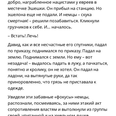
добро, награбленное нацистами у евреев в
местечке Эшешки. Он прибыл на станцию. Но
эшелона еще не подали. И немцы – скука
смертная! – решили позабавиться. Кликнули
грузчиков к себе. И… началось.
– Встать! Лечь!
Давид, как и все несчастные его спутники, падал
по приказу, поднимался по приказу. Падал на
землю. Поднимался с земли. Но ему – вот
незадача! – выдалось падать в лужу, а пачкаться,
понятно и кролику, он не хотел. Он падал на
ладони, на вытянутые руки, да так
приноровленно, что грязь не приставала к
одежде.
Увидели эти забавные «фокусы» немцы,
распознали, посмеиваясь, за ними этакий акт
сопротивления властям и вытолкнули из группы
своей, упитанной и на хмельном душке