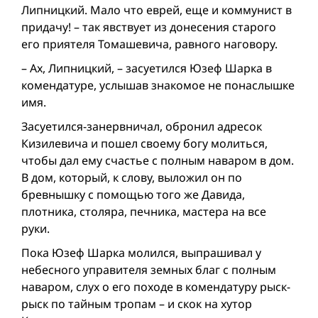
Липницкий. Мало что еврей, еще и коммунист в
придачу! – так явствует из донесения старого
его приятеля Томашевича, равного наговору.
– Ах, Липницкий, – засуетился Юзеф Шарка в
комендатуре, услышав знакомое не понаслышке
имя.
Засуетился-занервничал, обронил адресок
Кизилевича и пошел своему богу молиться,
чтобы дал ему счастье с полным наваром в дом.
В дом, который, к слову, выложил он по
бревнышку с помощью того же Давида,
плотника, столяра, печника, мастера на все
руки.
Пока Юзеф Шарка молился, выпрашивал у
небесного управителя земных благ с полным
наваром, слух о его походе в комендатуру рыск-
рыск по тайным тропам – и скок на хутор