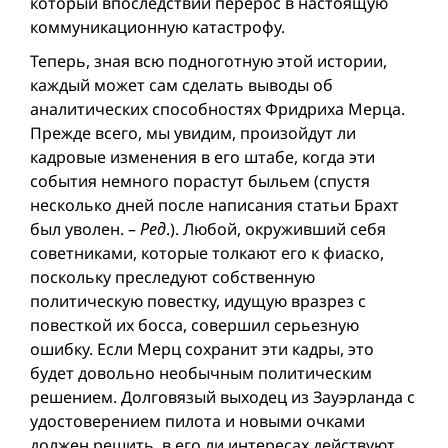
который впоследствии перерос в настоящую
коммуникационную катастрофу.
Теперь, зная всю подноготную этой истории,
каждый может сам сделать выводы об
аналитических способностях Фридриха Мерца.
Прежде всего, мы увидим, произойдут ли
кадровые изменения в его штабе, когда эти
события немного порастут быльем (спустя
несколько дней после написания статьи Брахт
был уволен. –
Ред
.). Любой, окруживший себя
советниками, которые толкают его к фиаско,
поскольку преследуют собственную
политическую повестку, идущую вразрез с
повесткой их босса, совершил серьезную
ошибку. Если Мерц сохранит эти кадры, это
будет довольно необычным политическим
решением. Долговязый выходец из Зауэрланда с
удостоверением пилота и новыми очками
должен решить, в его ли интересах действуют