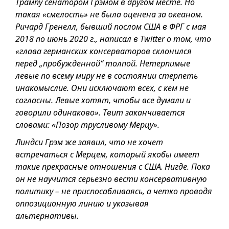
Трампу сенатором Грэмом в другом месте. Но
такая «смелость» не была оценена за океаном.
Ричард Гренелл, бывший послом США в ФРГ с мая
2018 по июнь 2020 г., написал в Twitter о том, что
«глава германских консерваторов склонился
перед „пробужденной“ толпой. Нетерпимые
левые по всему миру не в состоянии стерпеть
инакомыслие. Они исключают всех, с кем не
согласны. Левые хотят, чтобы все думали и
говорили одинаково». Твит заканчивается
словами: «Позор трусливому Мерцу».
Линдси Грэм же заявил, что не хочет
встречаться с Мерцем, который якобы имеет
такие прекрасные отношения с США. Нигде. Пока
он не научится серьезно вести консервативную
политику – не приспосабливаясь, а четко проводя
оппозиционную линию и указывая
альтернативы.