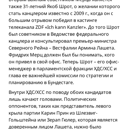
также 31-летний Якоб Шрот, о желании которого
стать канцлером известно с 2009 г., когда он с
большим отрывом победил в кастинге
телеканала ZDF «Ich kann Kanzler». До того Шрот
был советником в Ведомстве федерального
канцлера и консультировал премьер-министра
Северного Рейна – Вестфалии Армина Лашета.
Фридрих Мерц должен был бы понимать, кого
он привел в свой офис. Теперь Шрот – его офис-
менеджер в парламентской фракции ХДС/ХСС и
глава ее важнейшей комиссии по стратегии и
планированию в Бундестаге.
Внутри ХДС/ХСС по поводу обoих кандидатов
лишь качают головами. Политических
оппонентов, таких как представитель левого
крыла партии Карин Прин из Шлезвиг-
Гольштейна или Зерап Гюлер, которая является
доверенным лицом Лашета, нужно было