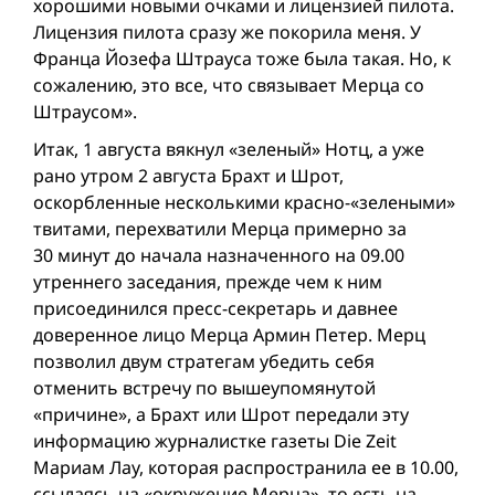
хорошими новыми очками и лицензией пилота.
Лицензия пилота сразу же покорила меня. У
Франца Йозефа Штрауса тоже былa такая. Но, к
сожалению, это все, что связывает Мерца со
Штраусом».
Итак, 1 августа вякнул «зеленый» Нотц, а уже
рано утром 2 августа Брахт и Шрот,
оскорбленные несколькими красно-«зелеными»
твитами, перехватили Мерца примерно за
30 минут до начала назначенного на 09.00
утреннего заседания, прежде чем к ним
присоединился пресс-секретарь и давнее
доверенное лицо Мерца Армин Петер. Мерц
позволил двум стратегам убедить себя
отменить встречу по вышеупомянутой
«причине», а Брахт или Шрот передали эту
информацию журналистке газеты Die Zeit
Мариам Лау, которая распространила ee в 10.00,
ссылаясь на «окружение Мерца», то есть на