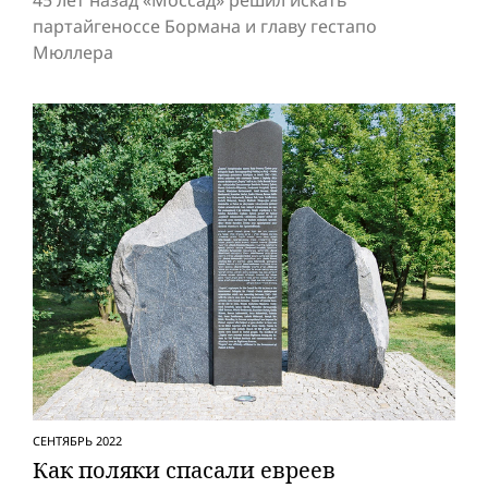
45 лет назад «Моссад» решил искать
партайгеноссе Бормана и главу гестапо
Мюллера
СЕНТЯБРЬ 2022
Как поляки спасали евреев