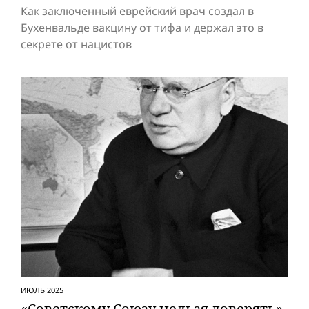
Как заключенный еврейский врач создал в
Бухенвальде вакцину от тифа и держал это в
секрете от нацистов
ИЮЛЬ 2025
«Советскому Союзу нельзя доверять»