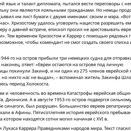
й язык и талант дипломата, пытался вести переговоры с н
кольку они являются лояльными гражданами. Но немцы про
дъявил им лист бумаги с двумя именами: своим и мэра. «Во
 нас». Хризостому удалось уговорить нацистов разрешить е
ру о давней встрече, епископ просил не арестовывать евр
и». Тем временем Хризостом и Каррер с помощью рядовых 
возможное, чтобы комендант не смог создать своего списка 
1944-го на остров прибыли три немецких судна для отправк
 наконец, ответ: «Евреи остаются на острове под личную
немцы покинули Закинф, и ни один из 275 членов еврейско
я, но никто нас не выдал», – вспоминал житель Закинфа Шл
есь период Холокоста.
оизм и человечность во времена Катастрофы еврейская общи
. Дионисия. А в августе 1953-го остров подвергся сильном
бе синагоги, был разрушен. Большинство евреев репатриир
ехали в Афины. Пятисотлетняя история еврейского пребыва
 котором находятся сотни могил начиная с XVI в.
 Лукаса Каррера Праведниками народов мира. Текст гласил: