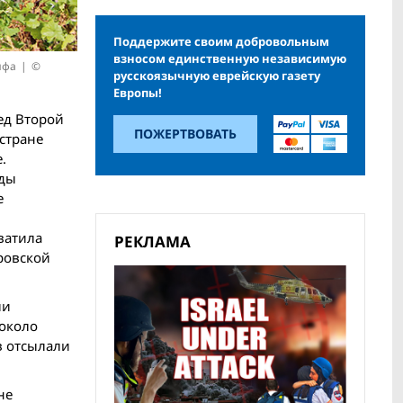
Поддержите своим добровольным
взносом единственную независимую
нфа
©
русскоязычную еврейскую газету
Европы!
ед Второй
ПОЖЕРТВОВАТЬ
 стране
.
оды
е
ватила
РЕКЛАМА
ровской
ли
 около
в отсылали
не