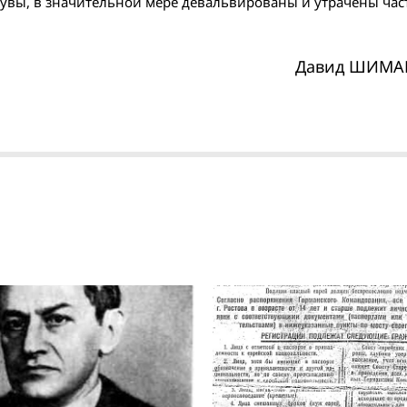
, увы, в значительной мере девальвированы и утрачены ча
Давид ШИМА