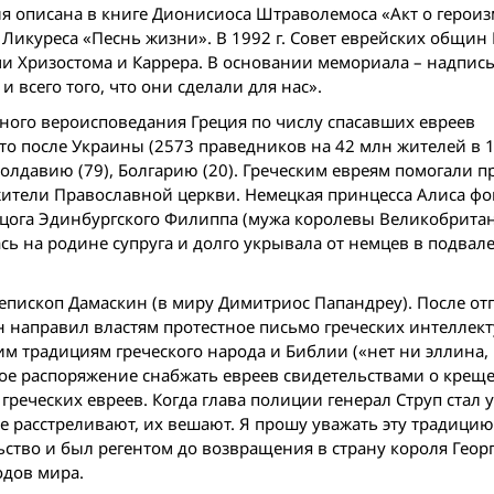
ия описана в книге Дионисиоса Штраволемоса «Акт о героиз
Ликуреса «Песнь жизни». В 1992 г. Совет еврейских общин
и Хризостома и Каррера. В основании мемориала – надпись
 всего того, что они сделали для нас».
ого вероис­поведания Греция по числу спасавших евреев
о после Украины (2573 праведников на 42 млн жителей в 19
Молдавию (79), Болгарию (20). Греческим евреям помогали п
жители Православной церкви. Немецкая принцесса Алиса фо
герцога Эдинбургского Филиппа (мужа королевы Великобрита
ась на родине супруга и долго укрывала от немцев в подвале
епископ Дамаскин (в миру Димитриос Папандреу). После от
 направил властям протестное письмо греческих интеллект
м традициям греческого народа и Библии («нет ни эллина, 
ое распоряжение снабжать евреев свидетельствами о крещ
греческих евреев. Когда глава полиции генерал Струп стал 
е расстреливают, их вешают. Я прошу уважать эту традицию
тво и был регентом до возвращения в страну короля Георга
одов мира.