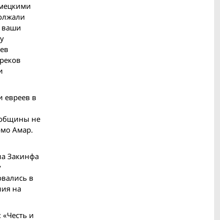
емецкими
должали
т ваши
му
еев
греков
и
и евреев в
й общины не
омо Амар.
на Закинфа
у
овались в
ния на
 «Честь и