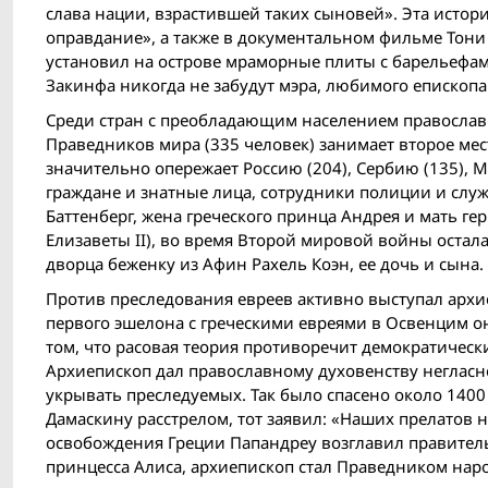
слава нации, взрастившей таких сыновей». Эта истор
оправдание», а также в документальном фильме Тони 
установил на острове мраморные плиты с барельефам
Закинфа никогда не забудут мэра, любимого епископа и
Среди стран с преобладающим населением православн
Праведников мира (335 человек) занимает второе мест
значительно опережает Россию (204), Сербию (135), 
граждане и знатные лица, сотрудники полиции и слу
Баттенберг, жена греческого принца Андрея и мать 
Елизаветы II), во время Второй мировой войн­ы остал
дворца беженку из Афин Рахель Коэн, ее дочь и сына.
Против преследования евреев активно выступал архи
первого эшелона с греческими евреями в Освенцим он
том, что расовая теория противоречит демократически
Архиепископ дал православному духовенству негласн
укрывать преследуемых. Так было спасено около 1400 
Дамаскину расстрелом, тот заявил: «Наших прелатов н
освобождения Греции Папандреу возглавил правительс
принцесса Алиса, архиепископ стал Праведником нар