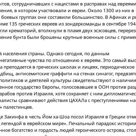
нтов, сотрудничавших с нацистами в расправах над евреями
ния, в котором участвовали и евреи. Около 1300 из них в 1
 боевых группах они составили большинство. В Афинах и р
име 135 греческих евреев из зондеркоманды в сентябре 194
ли крематорий, втолкнули в пламя двух эсэсовцев, перере
вление бунта были брошены крупные военные силы с прим
5% населения страны. Однако сегодня, по данным
егативные чувства по отношению к евреям. Это самый вы
а преподается в греческих школах и лицеях, периодическое
дбищ, антисемитские граффити на стенах синагог, предвзят
политиков и деятелей культуры свидетельствуют о наличии
енное государство Европы, голосовавшее в ООН против раз
абов против Израиля, хотя сохраняет с ним дипломатичес
налисты сравнивают действия ЦАХАЛа с преступлениями на
» палестинцев.
ще Закинфа в честь Йом ха-Шоа посол Израиля в Греции отм
и легендой в еврейском мире». Печальный парадокс истории
ое богатство и гордость людей героического острова, сто