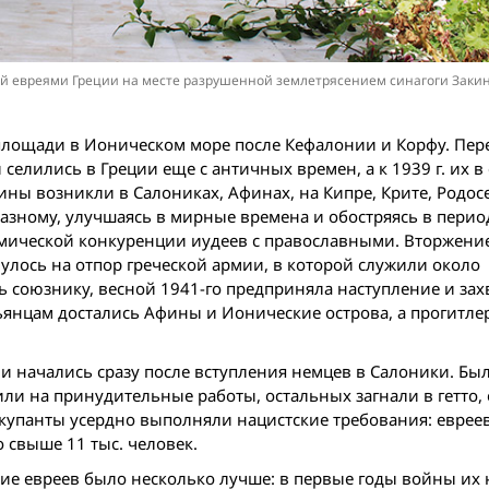
тый евреями Греции на месте разрушенной землетрясением синагоги Заки
 площади в Ионическом море после Кефалонии и Корфу. Пер
селились в Греции еще с античных времен, а к 1939 г. их в
ны возникли в Салониках, Афинах, на Кипре, Крите, Родосе
азному, улучшаясь в мирные времена и обостряясь в пери
омической конкуренции иудеев с православными. Вторжени
нулось на отпор греческой армии, в которой служили около
щь союзнику, весной 1941-го предприняла наступление и зах
льянцам достались Афины и Ионические острова, а прогитле
и начались сразу после вступления немцев в Салоники. Бы
ли на принудительные работы, остальных загнали в гетто,
оккупанты усердно выполняли нацистские требования: еврее
о свыше 11 тыс. человек.
е евреев было несколько лучше: в первые годы войн­ы их 