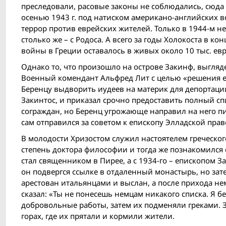
преследовали, расовые законы не соблюдались, сюда 
осенью 1943 г. под натиском американо-английских в
террор против еврейских жителей. Только в 1944-м н
столько же – с Родоса. А всего за годы Холокоста в кон
войн­ы в Греции оставалось в живых около 10 тыс. евр
Однако то, что произошло на острове Закинф, выглядел
Военный комендант Альфред Лит с целью «решения е
Беренцу выдворить иудеев на материк для депортации 
Закинтос, и приказал срочно предоставить полный сп
сограждан, но Беренц угрожающе направил на него пис
сам отправился за советом к епископу Элладской пра
В молодости Хризостом служил настоятелем греческого
степень доктора философии и тогда же познакомилс
стал священником в Пирее, а с 1934-го – епископом 
он подвергся ссылке в отдаленный монастырь, но зат
арестован итальянцами и выслан, а после прихода нем
сказал: «Ты не понесешь немцам никакого списка. Я бе
добровольные работы, затем их подменяли греками. З
горах, где их прятали и кормили жители.