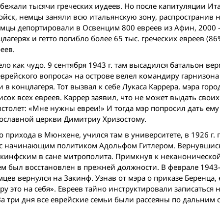
бежали тысячи греческих иудеев. Но после капитуляции Ит
ойск, немцы заняли всю итальянскую зону, распространив н
емцы депортировали в Освенцим 800 евреев из Афин, 2000 –
цлагерях и гетто погибло более 65 тыс. греческих евреев (86
еев.
о как чудо. 9 сентября 1943 г. там высадился батальон вер
врейского вопроса» на острове велел командиру гарнизон
в концлагеря. Тот вызвал к себе Лукаса Каррера, мэра горо
исок всех евреев. Каррер заявил, что не может выдать свои
толет: «Мне нужны евреи!» И тогда мэр попросил дать ему 
вославной церкви Димитриу Хризостому.
 прихода в Мюнхене, учился там в университете, в 1926 г.
я с начинающим политиком Адольфом Гитлером. Вернувшись
Закинфским в сане митрополита. Примкнув к неканонической
ем был восстановлен в прежней должности. В феврале 1943
цев вернулся на Закинф. Узнав от мэра о приказе Беренца,
ру это на себя». Евреев тайно инструктировали записаться 
а три дня все еврейские семьи были рассеяны по дальним 