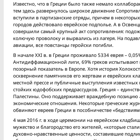
Известно, что в Греции было также немало коллабора
тем здесь развернулось широкое движение Сопротивле
вступили в партизанские отряды, причем в некоторых
городов действовало еврейское подполье. А в Освенц
совершили самый крупный акт сопротивления: подожг
колючую проволоку и вырвались из лагеря. На пода
авиации, все повстанцы геройски погибли.
В начале XXI в. в Греции проживало 5334 еврея – 0,0
Антидиффамационной лиги, 69% греков испытывают н
позорный показатель в Европе. Хотя история Холокост
осквернение памятников его жертвам и еврейских кла
местной прессе и публичные выступления известных 
стойких юдофобских предрассудков. Греция – единств
Палестины. Оно поддерживает враждебную позицию ар
экономические отношения. Некоторые греческие жур
обвиняют евреев Греции в пособничестве «бедствиям
4 мая 2016 г. в ходе церемонии на еврейском кладби
мужество и благородство его жителей, «которые стал
духовно-нравственные ценности, составившие подлинн