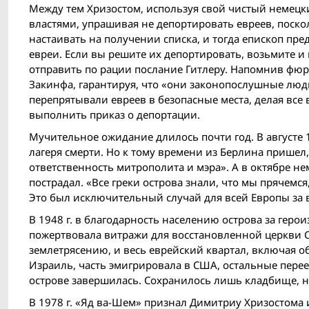
Между тем Хризостом, используя свой чистый немецки
властями, упрашивая не депортировать евреев, пос
настаивать на получении списка, и тогда епископ пре
евреи. Если вы решите их депортировать, возьмите и
отправить по рации послание Гитлеру. Напомнив фюре
Закинфа, гарантируя, что «они законопослушные люд
перепрятывали евреев в безопасные места, делая все 
выполнить приказ о депортации.
Мучительное ожидание длилось почти год. В августе 
лагеря смерти. Но к тому времени из Берлина пришел,
ответственность митрополита и мэра». А в октябре 
пострадал. «Все греки острова знали, что мы прячемс
Это был исключительный случай для всей Европы за в
В 1948 г. в благодарность населению острова за гер
пожертвовала витражи для восстановленной церкви Св
землетрясению, и весь еврейский квартал, включая о
Израиль, часть эмигрировала в США, остальные пере
острове завершилась. Сохранилось лишь кладбище, на
В 1978 г. «Яд ва-Шем» признал Димитриу Хризостома и