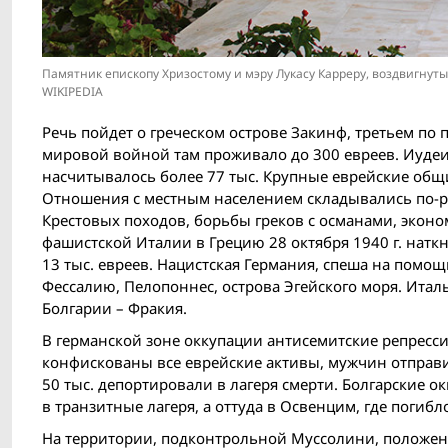
Памятник епископу Хризостому и мэру Лукасу Карреру, воздвигну
WIKIPEDIA
Речь пойдет о греческом острове Закинф, третьем по
мировой войн­ой там проживало до 300 евреев. Иудеи 
насчитывалось более 77 тыс. Крупные еврейские общи
Отношения с местным населением складывались по-р
Крестовых походов, борьбы греков с османами, экон
фашистской Италии в Грецию 28 октября 1940 г. натк
13 тыс. евреев. Нацистская Германия, спеша на помо
Фессалию, Пелопоннес, острова Эгейского моря. Ита
Болгарии – Фракия.
В германской зоне оккупации антисемитские репресси
конфискованы все еврейские активы, мужчин отправи
50 тыс. депортировали в лагеря смерти. Болгарские 
в транзитные лагеря, а оттуда в Освенцим, где погибл
На территории, подконтрольной Муссолини, положени