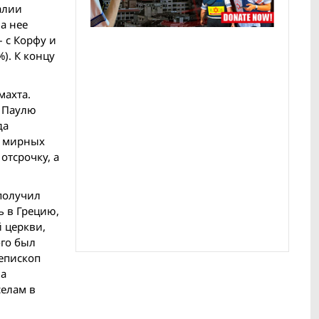
алии
а нее
 с Корфу и
%). К концу
махта.
а Паулю
да
х мирных
отсрочку, а
 получил
 в Грецию,
 церкви,
-го был
 епископ
на
селам в