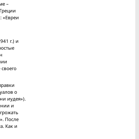
ме –
 Греции
: «Евреи
41 г.) и
ростые
н
нии
 своего
правки
уалов о
ни иудея»).
ении и
угрожать
». После
. Как и