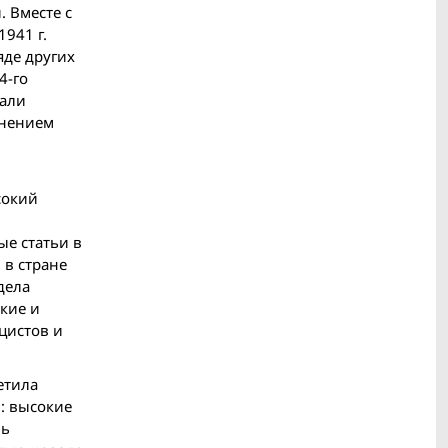
. Вместе с
941 г.
яде других
4-го
зали
енением
сокий
ые статьи в
 в стране
дела
кие и
цистов и
етила
: высокие
ль