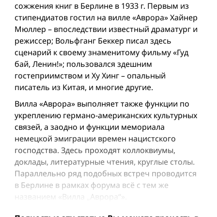
сожжения книг в Берлине в 1933 г. Первым из
стипендиатов гостил на вилле «Аврора» Хайнер
Мюллер – впоследствии известный драматург и
режиссeр; Вольфганг Беккер писал здесь
сценарий к своему знаменитому фильму «Гуд
бай, Ленин!»; пользовался здешним
гостеприимством и Ху Хинг – опальный
писатель из Китая, и многие другие.
Вилла «Аврора» выполняет также функции по
укреплению германо-американских культурных
связей, а заодно и функции мемориала
немецкой эмиграции времен нацистского
господства. Здесь проходят коллоквиумы,
доклады, литературные чтения, круглые столы.
Параллельно ряд подобных встреч проводится
в Берлине в рамках форума всё с тем же
названием «Вилла „Аврора“».