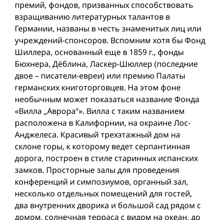
премий, фондов, призванных способствовать
взращиванию литературных талантов в
Германии, названы в честь знаменитых лиц или
учреждений-спонсоров. Вспомним хотя бы Фонд
Шиллера, основанный еще в 1859 г., фонды
Бюхнера, Дёблина, Ласкер-Шюллер (последние
двое – писатели-евреи) или премию Палаты
германских книготорговцев. На этом фоне
необычным может показаться название Фонда
«Вилла „Aврора“». Вилла с таким названием
расположена в Калифорнии, на окраине Лос-
Анджелеса. Красивый трехэтажный дом на
склоне горы, к которому ведет серпантинная
дорога, построен в стиле старинных испанских
замков. Просторные залы для проведения
конференций и симпозиумов, органный зал,
несколько отдельных помещений для гостей,
два внутренних дворика и большой сад рядом с
домом, солнечная терраса с видом на океан, до