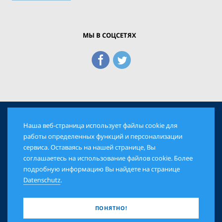
МЫ В СОЦСЕТЯХ
Наша веб-страница использует файлы cookie для
© 2026 Еврейская Панорама. Все права защищены
работы определенных функций и персонализации
сервиса. Оставаясь на нашей странице, Вы
соглашаетесь на использование файлов cookie. Более
AGB
DATENSCHUTZ
IMPRESSUM
подробную информацию Вы найдете на странице
Datenschutz
.
ПОНЯТНО!