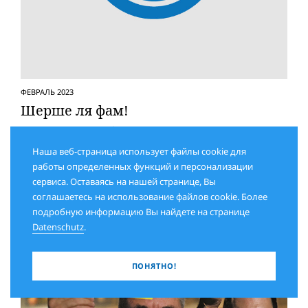
ФЕВРАЛЬ 2023
Шерше ля фам!
Роль Мишель Обамы в закрытии аккаунта
Трампа в Twitter
Наша веб-страница использует файлы cookie для
работы определенных функций и персонализации
сервиса. Оставаясь на нашей странице, Вы
соглашаетесь на использование файлов cookie. Более
подробную информацию Вы найдете на странице
Datenschutz
.
ПОНЯТНО!