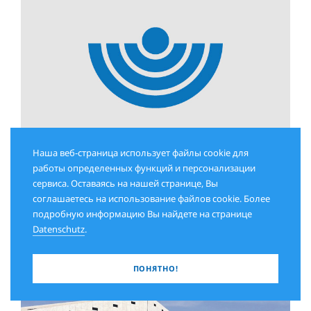
Наша веб-страница использует файлы cookie для
работы определенных функций и персонализации
АВГУСТ 2026
сервиса. Оставаясь на нашей странице, Вы
Смена эпох
соглашаетесь на использование файлов cookie. Более
подробную информацию Вы найдете на странице
Datenschutz
.
ПОНЯТНО!