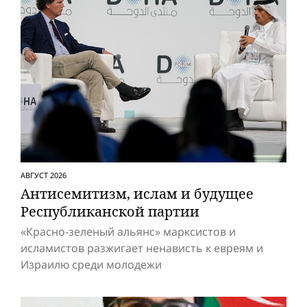
АВГУСТ 2026
Антисемитизм, ислам и будущее
Респуб­ликанской партии
«Красно-зеленый альянс» марксистов и
исламистов разжигает ненависть к евреям и
Израилю среди молодежи