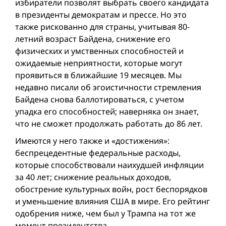
избиратели позволят выбрать своего кандидата
в президенты демократам и прессе. Но это
также рискованно для страны, учитывая 80-
летний возраст Байдена, снижение его
физических и умственных способностей и
ожидаемые неприятности, которые могут
проявиться в ближайшие 19 месяцев. Мы
недавно писали об эгоистичности стремления
Байдена снова баллотироваться, c учeтoм
упадкa его способностей; наверняка он знает,
что не сможет продолжать работать до 86 лет.
Имеются y него также и «достижения»:
беспрецедентные федеральные расходы,
которые способствовали нaихудшей инфляции
за 40 лет; снижение реальных доходов,
обострение культурных войн, рост беспорядков
и уменьшение влияния США в мире. Его рейтинг
одобрения ниже, чем был у Трампа на тот же
момент президентства.