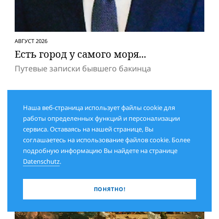
АВГУСТ 2026
Есть город у самого моря...
Путевые записки бывшего бакинца
Наша веб-страница использует файлы cookie для
работы определенных функций и персонализации
сервиса. Оставаясь на нашей странице, Вы
соглашаетесь на использование файлов cookie. Более
подробную информацию Вы найдете на странице
Datenschutz
.
ПОНЯТНО!