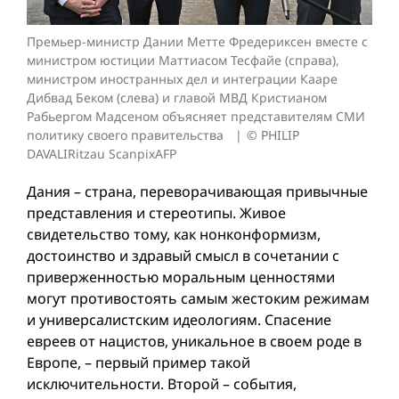
Премьер-министр Дании Метте Фредериксен вместе с
министром юстиции Маттиасом Тесфайе (справа),
министром иностранных дел и интеграции Кааре
Дибвад Беком (слева) и главой МВД Кристианом
Рабьергом Мадсеном объясняет представителям СМИ
политику своего правительства
© PHILIP
DAVALIRitzau ScanpixAFP
Дания – страна, переворачивающая привычные
представления и стерео­типы. Живое
свидетельство томy, как нонконформизм,
достоинство и здравый смысл в сочетании с
приверженностью моральным ценностями
могут противостоять самым жестоким режимам
и универсалистским идеологиям. Спасение
евреев от нацистов, уникальное в своем роде в
Европе, – первый пример такой
исключительности. Второй – события,