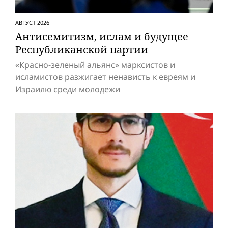
АВГУСТ 2026
Антисемитизм, ислам и будущее
Респуб­ликанской партии
«Красно-зеленый альянс» марксистов и
исламистов разжигает ненависть к евреям и
Израилю среди молодежи