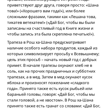
приветствуют друг друга, говоря просто: «Шана
това!» («Хорошего вам года!»), или более
сложными фразами, такими как «Лешана това,
тикатев ветехатем!» («Дай Бог, чтобы вы были
записаны на счастливый год в Книге жизни и
чтобы запись эта была скреплена печатью!»).
Трапеза в Рош ха-Шана предусматривает
наличие особого набора продуктов, каждый из
которых символизирует просьбу к Всевышнему;
цель этих просьб – начать новый год с добрых
примет. В начале трапезы окунают хлеб не в
соль, как на прочих праздничных и субботних
трапезах, а в мед. Затем в мед окунают кусок
яблока и произносят пожелание «сладкого
года». Принято также есть кусок рыбьей или
бараньей головы, говоря: «Дай Бог, чтобы мы
стали головой, а не хвостом». В Рош ха-Шана
принято также есть гранат со словами: «Дай Бог,