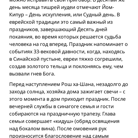
день месяца тишрей иудеи отмечают Йом-
Кипур – День искупления, или Судный день. В
еврейской традиции это самый важный из
праздников, завершающий Десять дней
покаяния, во время которых решается судьба
человека на год вперед. Праздник напоминает о
событиях 33-вековой давности, когда, находясь
в Синайской пустыне, евреи тяжко согрешили,
создав золотого тельца и поклоняясь ему, чем
вызвали гнев Бога.
Перед наступлением Рош ха-Шана, незадолго до
захода солнца, хозяйка дома зажигает свечи – с
этого момента в дом приходит праздник. После
вечерней службы в синагоге семья и гости
собираются на праздничную трапезу. Глава
семьи совершает «кидуш» (обряд освящения
над бокалом вина). После омовения рук
произносится благословение над самым