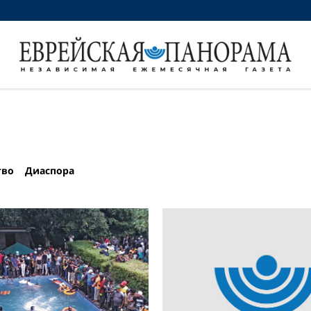
тво
Диаспора