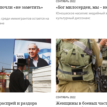
СЕНТЯБРЬ 2022
почли «не заметить»
«Бог милосерден, мы – н
Юношеское насилие: медийный э
культурный диссонанс
 среди иммигрантов остается на
вне
СЕНТЯБРЬ 2022
распрей и раздора
Женщины в боевых част