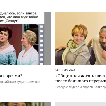
СЕНТЯБРЬ 2022
а eвpeями?
«Общинная жизнь нача
после большого перерыва
 российским судилищем над
Беседа с лидером евреев Волгог