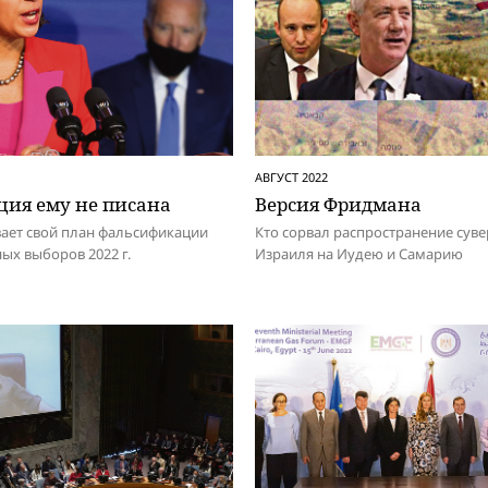
АВГУСТ 2022
ция ему не писана
Версия Фридмана
ает свой план фальсификации
Кто сорвал распространение суве
х выборов 2022 г.
Израиля на Иудею и Самарию