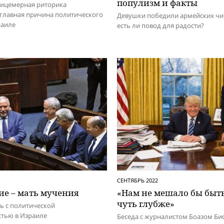
популизм и факты
лицемерная риторика
главная причина политического
Девушки победили армейских чи
раиле
есть ли повод для радости?
СЕНТЯБРЬ 2022
ие – мать мучения
«Нам не мешало бы быть
чуть глубже»
ь с политической
стью в Израиле
Беседа с журналистом Боазом Б