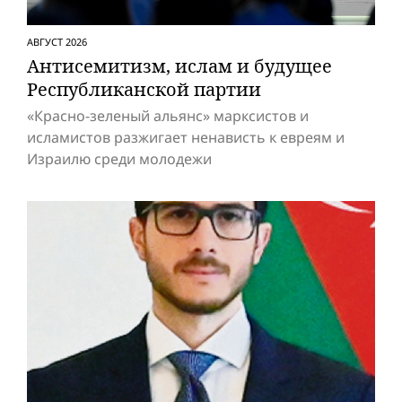
АВГУСТ 2026
Антисемитизм, ислам и будущее
Респуб­ликанской партии
«Красно-зеленый альянс» марксистов и
исламистов разжигает ненависть к евреям и
Израилю среди молодежи