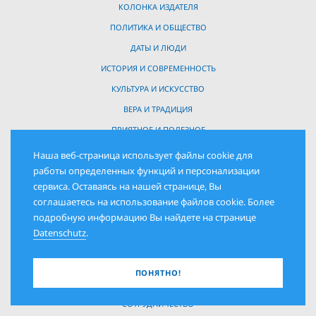
КОЛОНКА ИЗДАТЕЛЯ
ПОЛИТИКА И ОБЩЕСТВО
ДАТЫ И ЛЮДИ
ИСТОРИЯ И СОВРЕМЕННОСТЬ
КУЛЬТУРА И ИСКУССТВО
ВЕРА И ТРАДИЦИЯ
ПРИЯТНОЕ И ПОЛЕЗНОЕ
ЧИТАТЕЛИ И ПИСАТЕЛИ
Наша веб-страница использует файлы cookie для
работы определенных функций и персонализации
СМЕХ И ГРЕХ
сервиса. Оставаясь на нашей странице, Вы
соглашаетесь на использование файлов cookie. Более
подробную информацию Вы найдете на странице
СЕРВИС
Datenschutz
.
О НАС
ПОДПИСКА И ПОКУПКА
ПОНЯТНО!
ПОДПИСКА НА ОНЛАЙН-ГАЗЕТУ
СОТРУДНИЧЕСТВО