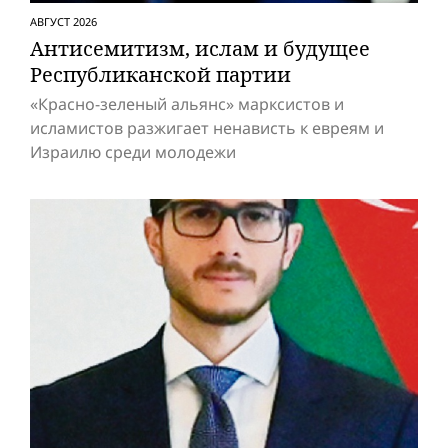
АВГУСТ 2026
Антисемитизм, ислам и будущее
Респуб­ликанской партии
«Красно-зеленый альянс» марксистов и
исламистов разжигает ненависть к евреям и
Израилю среди молодежи