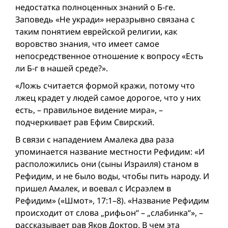
недостатка полноценных знаний о Б-ге.
Заповедь «Не укради» неразрывно связана с
таким понятием еврейской религии, как
воровство знания, что имеет самое
непосредственное отношение к вопросу «Есть
ли Б-г в нашей среде?».
«Ложь считается формой кражи, потому что
лжец крадет у людей самое дорогое, что у них
есть, – правильное видение мира», –
подчеркивает рав Ефим Свирский.
В связи с нападением Амалека два раза
упоминается название местности Рефидим: «И
расположились они (сыны Израиля) станом в
Рефидим, и не было воды, чтобы пить народу. И
пришел Амалек, и воевал с Исраэлем в
Рефидим» («Шмот», 17:1–8). «Название Рефидим
происходит от слова „рифьон“ – „слабинка“», –
рассказывает рав Яков Доктор. В чем эта