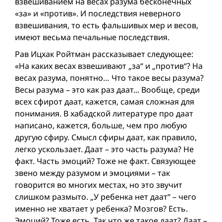
взвешиванием на весах разума бесконечных
«за» и «против». И последствия неверного
взвешивания, то есть фальшивых мер и весов,
имеют весьма печальные последствия.
Рав Ицхак Ройтман рассказывает следующее:
«На каких весах взвешивают „за“ и „против“? На
весах разума, понятно… Что такое весы разума?
Весы разума – это как раз даат... Вообще, среди
всех сфирот даат, кажется, самая сложная для
понимания. В хабадской литературе про даат
написано, кажется, больше, чем про любую
другую сфиру. Смысл сфиры даат, как правило,
легко ускользает. Даат – это часть разума? Не
факт. Часть эмоций? Тоже не факт. Связующее
звено между разумом и эмоциями – так
говорится во многих местах, но это звучит
слишком размыто. „У ребенка нет даат“ – чего
именно не хватает у ребенка? Мозгов? Есть.
Эмоций? Тоже есть. Так что же такое даат? Даат –