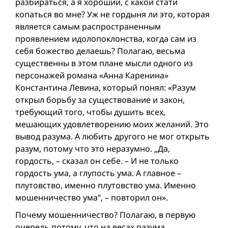
разбираться, а я хороший, с какой стати
копаться во мне? Уж не гордыня ли это, которая
является самым распространенным
проявлением идолопоклонства, когда сам из
себя божество делаешь? Полагаю, весьма
существенны в этом плане мысли одного из
персонажей романа «Анна Каренина»
Константинa Левина, который понял: «Разум
открыл борьбу за существование и закон,
требующий того, чтобы душить всех,
мешающих удовлетворению моих желаний. Это
вывод разума. А любить другого не мог открыть
разум, потому что это неразумно. „Да,
гордость, – сказал он себе. – И не только
гордость ума, а глупость ума. А главное –
плутовство, именно плутовство ума. Именно
мошенничество ума“, – повторил он».
Почему мошенничество? Полагаю, в первую
очередь потому, что на весах разума