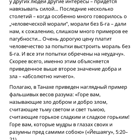
у других людей другие интересы – придется
навязывать силой… Последние несколько
столетий – когда особенно много говорилось о
„человеческой морали“, морали без Б-га – дали
нам, к сожалению, слишком много примеров ее
пагубности... Очень дорогую цену платит
человечество за попытки выстроить мораль без
Б-га. И все эти попытки обречены на неудачу».
Скорее всего, именно этим объясняется
приведенное выше второе значение добра и
зла – «абсолютно ничего».
Полагаю, в Танахе приведен наглядный пример
фальшивых весов разума: «Горе вам,
называющие зло добром и добро злом,
считающие тьму светом и свет тьмою,
считающие горькое сладким и сладкое горьким!
Горе вам, которые мудры в глазах своих и
разумны пред самими собою» («Йешаягу», 5:20–
21).