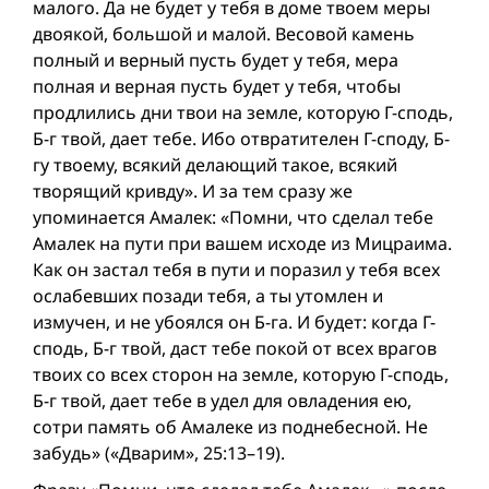
малого. Да не будет у тебя в доме твоем меры
двоякой, большой и малой. Весовой камень
полный и верный пусть будет у тебя, мера
полная и верная пусть будет у тебя, чтобы
продлились дни твои на земле, которую Г-сподь,
Б-г твой, дает тебе. Ибо отвратителен Г-споду, Б-
гу твоему, всякий делающий такое, всякий
творящий кривду». И за тем сразу же
упоминается Амалек: «Помни, что сделал тебе
Амалек на пути при вашем исходе из Мицраима.
Как он застал тебя в пути и поразил у тебя всех
ослабевших позади тебя, а ты утомлен и
измучен, и не убоялся он Б-га. И будет: когда Г-
сподь, Б-г твой, даст тебе покой от всех врагов
твоих со всех сторон на земле, которую Г-сподь,
Б-г твой, дает тебе в удел для овладения ею,
сотри память об Амалеке из поднебесной. Не
забудь» («Дварим», 25:13–19).