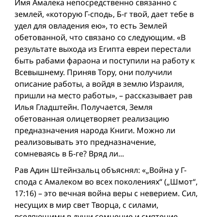
Имя Амалека непосредственно связанно с
землей, «которую Г-сподь, Б-г твой, дает тебе в
удел для овладения ею», то есть Землей
oбетованной, что связано со следующим. «В
результате выхода из Египта евреи перестали
быть рабами фараона и поступили на работу к
Всевышнему. Приняв Тору, они получили
описание работы, а войдя в землю Израиля,
пришли на место работы», – рассказывает рав
Илья Гладштейн. Получается, Земля
oбетованная олицетворяет реализацию
предназначения народа Книги. Можно ли
реализовывать это предназначение,
сомневаясь в Б-ге? Вряд ли...
Рав Адин Штейнзальц объяснял: «„Война у Г-
спода с Амалеком во всех поколениях“ („Шмот“,
17:16) – это вечная война веры с неверием. Сил,
несущих в мир свет Творца, с силами,
вселяющими в души сомнение и смятение...