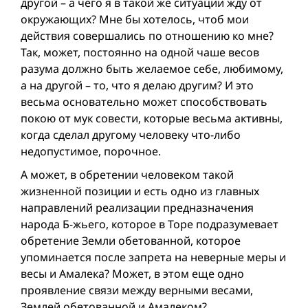
другой – а чего я в такой же ситуации жду от
окружающих? Мне бы хотелось, чтоб мои
действия совершались по отношению ко мне?
Так, может, постоянно на одной чаше весов
разума должно быть желаемое себе, любимому,
а на другой – то, что я делаю другим? И это
весьма основательно может способствовать
покою от мук совести, которые весьма активны,
когда сделал другому человеку что-либо
недопустимое, порочное.
А может, в обретении человеком такой
жизненной позиции и есть одно из главных
направлений реализации предназначения
народа Б-жьего, которое в Торе подразумевает
обретение Земли oбетованной, которое
упоминается после запрета на неверные меры и
весы и Амалека? Может, в этом еще одно
проявление связи между верными весами,
Землей oбетованной и Амалеком?