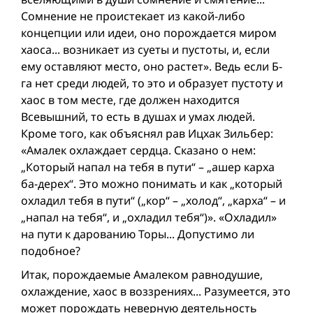
Сомнение не проистекает из какой-либо
концепции или идеи, оно порождается миром
хаоса... возникает из суеты и пустоты, и, если
ему оставляют место, оно растет». Ведь если Б-
га нет среди людей, то это и образует пустоту и
хаос в том месте, где должен находится
Всевышний, то есть в душах и умах людей.
Кроме того, как объяснял рав Ицхак Зильбер:
«Амалек охлаждает сердца. Сказано о нем:
„Который напал на тебя в пути“ – „ашер карха
ба-дерех“. Это можно понимать и как „который
охладил тебя в пути“ („кор“ – „холод“, „карха“ – и
„напал на тебя“, и „охладил тебя“)». «Охладил»
на пути к дарованию Торы... Допустимо ли
подобное?
Итак, порождаемые Амалеком равнодушие,
охлаждение, хаос в воззрениях... Разумеется, это
может порождать неверную деятельность