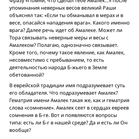
Фразу «Помни, что сделал тебе Амалек…» после
упоминания неверных весов великий Раши
объяснял так: «Если ты обманывал в мерах и в
весе, опасайся нападения врага». Какого именно
врага? Далее речь идет об Амалеке. Может ли
Тора связывать неверные меры и весы с
Амалеком? Полагаю, однозначно связывает.
Кроме того, почему такое явление, как Амалек,
несовместимо с пребыванием, то есть
деятельностью народа Б-жьего в Земле
oбетованной?
В еврейской традиции имя подразумевает суть
его обладателя. Что подразумевает Амалек?
Гематрия имени Амалек такая же, как и гематрия
слова «сомнение». Амалек сеет в сердцах евреев
сомнения в Б-ге. Вот и появляются вопросы
типа: eсть ли Б-г в нашей среде? Да и есть ли Он
вообще?