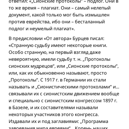
ответил: «„Сионские протоколы“ – подлог. Они в
то же время – плагиат. Они – самый нелепый
документ, какой только мог быть измышлен
против еврейства, ибо они – бесталанный
подлог и неумелый плагиат».
В предисловии «От автора» Бурцев писал:
«Странную судьбу имеют некоторые книги.
Особо странную, на первый взгляд даже
невероятную, имели судьбу т. н. „Протоколы
сионских мудрецов“, или „Сионские протоколы“,
или, как их обыкновенно называют, просто
„Протоколы“. С 1917 г. в Германии их стали
называть и „Сионистическими протоколами“ и...
связывали их с сионистским движением вообще
и специально с cионистским конгрессом 1897 г.
в Базеле, и их составителями называли
некоторых участников этого конгресса.
Издавали их и под заглавиями: „Программа
завоевания мира евреями“, „Корень наших