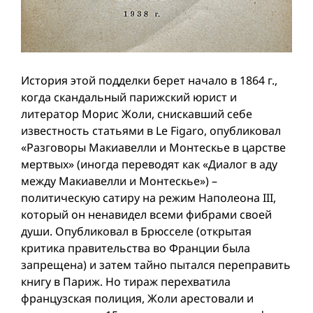
История этой подделки берет начало в 1864 г.,
когда скандальный парижский юрист и
литератор Морис Жоли, снискавший себе
известность статьями в Le Figaro, опубликовал
«Разговоры Макиавелли и Монтескье в царстве
мертвых» (иногда переводят как «Диалог в аду
между Макиавелли и Монтескье») –
политическую сатиру на режим Наполеона III,
который он ненавидел всеми фибрами своей
души. Опубликовал в Брюсселе (открытая
критика правительства во Франции была
запрещена) и затем тайно пытался переправить
книгу в Париж. Но тираж перехватила
французская полиция, Жоли арестовали и