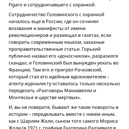
Figaro и сотрудничавшего с охранкой.
Сотрудничество Головинского с охранкой
началось еще в России, где он сочинял
воззвания и манифесты от имени
революционеров и размещал в газетах, если
говорить современным языком, заказные
проправительственные статьи. Горький
публично назвал его «доносчиком», разразился
скандал, и Головинский был вынужден уехать во
Францию. Там его и пригрел Рачковский,
который стал его идейным вдохновителем –
агенту-журналисту оставалось только несколько
переделать «Разговоры Макиавелли и
Монтескье в царстве мертвых».
И, вы не поверите, бывают же такие повороты в
истории – переделывать вместе с никем иным,
как с Шарлем Жоли, сыном того самого Мориса
Жоли (в 1921 г. графиня Екатерина Радзивилл в