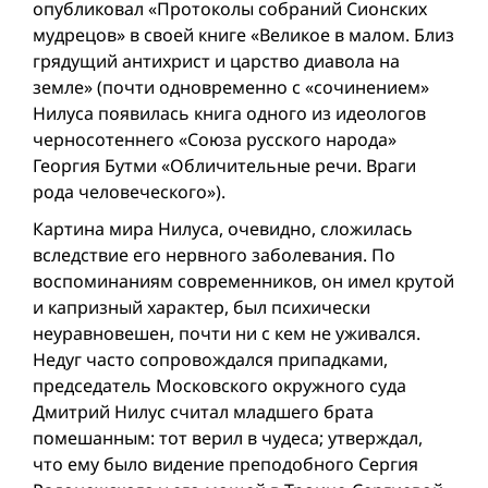
опубликовал «Протоколы собраний Сионских
мудрецов» в своей книге «Великое в малом. Близ
грядущий антихрист и царство диавола на
земле» (почти одновременно с «сочинением»
Нилуса появилась книга одного из идеологов
черносотеннего «Союза русского народа»
Георгия Бутми «Обличительные речи. Враги
рода человеческого»).
Картина мира Нилуса, очевидно, сложилась
вследствие его нервного заболевания. По
воспоминаниям современников, он имел крутой
и капризный характер, был психически
неуравновешен, почти ни с кем не уживался.
Недуг часто сопровождался припадками,
председатель Московского окружного суда
Дмитрий Нилус считал младшего брата
помешанным: тот верил в чудеса; утверждал,
что ему было видение преподобного Сергия