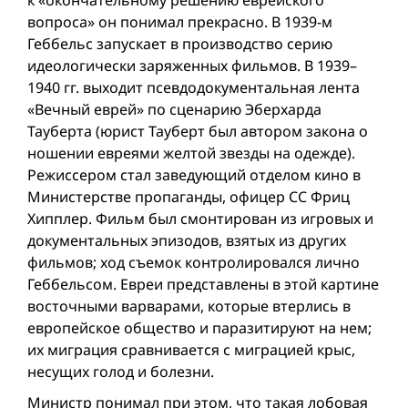
к «окончательному решению еврейского
вопроса» он понимал прекрасно. В 1939-м
Геббельс запускает в производство серию
идеологически заряженных фильмов. В 1939–
1940 гг. выходит псевдодокументальная лента
«Вечный еврей» по сценарию Эберхарда
Тауберта (юрист Тауберт был автором закона о
ношении евреями желтой звезды на одежде).
Режиссером стал заведующий отделом кино в
Министерстве пропаганды, офицер СС Фриц
Хипплер. Фильм был смонтирован из игровых и
документальных эпизодов, взятых из других
фильмов; ход съемок контролировался лично
Геббельсом. Евреи представлены в этой картине
восточными варварами, которые втерлись в
европейское общество и паразитируют на нем;
их миграция сравнивается с миграцией крыс,
несущих голод и болезни.
Министр понимал при этом, что такая лобовая