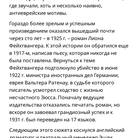
где звучали, хоть и несколько наивно,
антиеврейские мотивы.
Гораздо более зрелым и успешным
произведением оказался вышедший почти
через сто лет – в 1925 г. – роман Лиона
Фейхтвангера. К этой истории он обратился еще
в 1917-м, написав пьесу, которая никогда не
была поставлена. Вернуться к теме
Фейхтвангера подтолкнуло убийство в июне
1922 г. министра иностранных дел Германии,
еврея Вальтера Ратенау, в судьбе которого
писатель усмотрел сходство с жизнью
несчастного Зюсса. Поначалу ведущие
издательства отказались печатать роман, но
вскоре он завоевал грандиозный успех и к
1931 г. был переведен на 17 языков.
Следующим этого сюжета коснулся английский
драматург и театральный менеджер Эшли