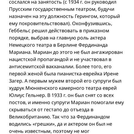
сослался на занятость (с 1934 г. он руководил
Прусским государственным театром, будучи
назначен на эту должность Герингом, который
ему покровительствовал). Оконфузившись,
Геббельс решил действовать в приказном
порядке, выбрав на главную роль актера
Немецкого театра в Берлине Фердинанда
Мариана. Мариан до этого не был ангажирован
нацистской пропагандой и не участвовал в
антисемитской вакханалии. Более того, его
первой женой была пианистка-еврейка Ирене
Загер. А первым мужем второй его супруги был
худрук Мюнхенского камерного театра еврей
Юлиус Гельнер. В 1933 г. он был снят со всех
постов, и именно супруги Мариан помогали ему
скрываться от гестапо до отъезда в
Великобританию. Так что за Фердинандом
водились «грешки», да и актером он был не
очень известным, поэтому не мог