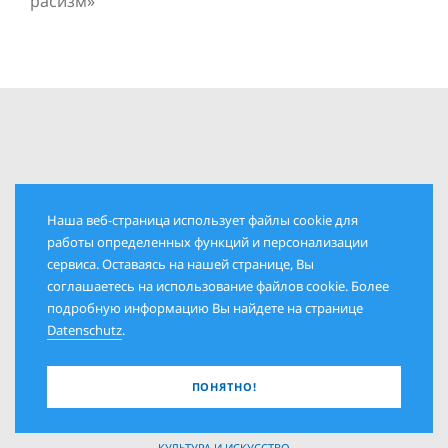
расизм»
Наша веб-страница использует файлы cookie для
работы определенных функций и персонализации
сервиса. Оставаясь на нашей странице, Вы
соглашаетесь на использование файлов cookie. Более
РУБРИКИ
подробную информацию Вы найдете на странице
Datenschutz
.
КОЛОНКА ИЗДАТЕЛЯ
ПОЛИТИКА И ОБЩЕСТВО
ПОНЯТНО!
ДАТЫ И ЛЮДИ
ИСТОРИЯ И СОВРЕМЕННОСТЬ
КУЛЬТУРА И ИСКУССТВО