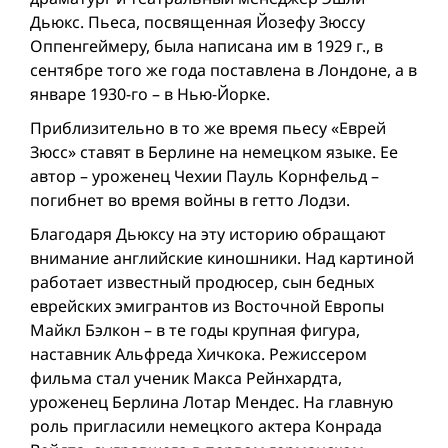
Дьюкс. Пьеса, посвященная Йозефу Зюссу
Оппенгеймеру, была написана им в 1929 г., в
сентябре того же года поставлена в Лондоне, а в
январе 1930-го – в Нью-Йорке.
Приблизительно в то же время пьесу «Еврей
Зюсс» ставят в Берлине на немецком языке. Ее
автор – уроженец Чехии Пауль Корнфельд –
погибнет во время вой­ны в гетто Лодзи.
Благодаря Дьюксу на эту историю обращают
внимание английские киношники. Над картиной
работает известный продюсер, сын бедных
еврейских эмигрантов из Восточной Европы
Майкл Бэлкон – в те годы крупная фигура,
наставник Альфреда Хичкока. Режиссером
фильма стал ученик Макса Рейнхардта,
уроженец Берлина Лотар Мендес. На главную
роль пригласили немецкого актера Конрада