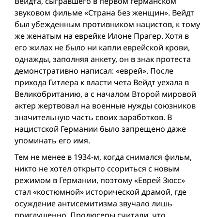
Вейдта, сыгравшего в первом германском
звуковом фильме «Страна без женщин». Вейдт
был убежденным противником нацистов, к тому
же женатым на еврейке Илоне Прагер. Хотя в
его жилах не было ни капли еврейской крови,
однажды, заполняя анкету, он в знак протеста
демонстративно написал: «еврей». После
прихода Гитлера к власти чета Вейдт уехала в
Великобританию, а с началом Второй мировой
актер жертвовал на военные нужды союзников
значительную часть своих заработков. В
нацистской Германии было запрещено даже
упоминать его имя.
Тем не менее в 1934-м, когда снимался фильм,
никто не хотел открыто ссориться с новым
режимом в Германии, поэтому «Еврей Зюсс»
стал «костюмной» исторической драмой, где
осуждение антисемитизма звучало лишь
приглушенно. Продюсеры считали, что