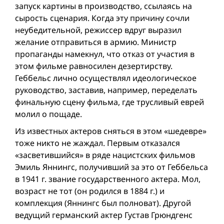
запуск картины в производство, ссылаясь на
сырость сценария. Когда эту причину сочли
неубедительной, режиссер вдруг выразил
желание отправиться в армию. Министр
пропаганды намекнул, что отказ от участия в
этом фильме равносилен дезертирству.
Геббельс лично осуществлял идеологическое
руководство, заставив, например, переделать
финальную сцену фильма, где трусливый еврей
молил о пощаде.
Из известных актеров сняться в этом «шедевре»
тоже никто не жаждал. Первым отказался
«засветившийся» в ряде нацистских фильмов
Эмиль Яннингс, получивший за это от Геббельса
в 1941 г. звание государственнoгo актерa. Мол,
возраст не тот (он родился в 1884 г.) и
комплекция (Яннингс был полноват). Другой
ведущий германский актер Густав Грюндгенс