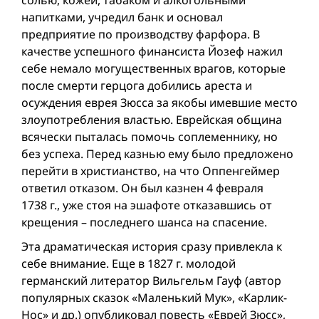
солью, кожей, табаком и алкогольными
напитками, учредил банк и основал
предприятие по производству фарфора. В
качестве успешного финансиста Йозеф нажил
себе немало могущественных врагов, которые
после смерти герцога добились ареста и
осуждения еврея Зюсса за якобы имевшие место
злоупотребления властью. Еврейская община
всячески пыталась помочь соплеменнику, но
без успеха. Перед казнью ему было предложено
перейти в христианство, на что Оппенгеймер
ответил отказом. Он был казнен 4 февраля
1738 г., уже стоя на эшафоте отказавшись от
крещения – последнего шанса на спасение.
Эта драматическая история сразу привлекла к
себе внимание. Еще в 1827 г. молодой
германский литератор Вильгельм Гауф (автор
популярных сказок «Маленький Мук», «Карлик-
Нос» и дp.) опубликовал повесть «Еврей Зюсс»,