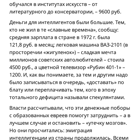
обучался в институтах искусств – от
литературного до консерватории, – 9600 руб.
Деньги для интеллигентов были большие. Тем,
кто не жил в те «славные времена», сообщу:
средняя зарплата в стране в 1972 г. была
121,8 руб. в месяц; легковая машина ВАЗ-2101 (в
просторечии «жигуленок») – сладкая мечта
миллионов советских автолюбителей – стоилa
4500 руб., а цветной телевизор «Рубин 401-1» –
1200. И, как вы понимаете, за тем и другим надо
было записываться в очередь, «доставать» по
блату или переплачивать тем, кого в эпоху
тотального дефицита называли спекулянтами.
Власти рассчитывали, что эти денежные поборы
с образованных евреев помогут затруднить – а в
лучшем случае и остановить – «утечку мозгов».
Но они просчитались: эмиграция
интеллигенции из страны продолжилась. Всеми