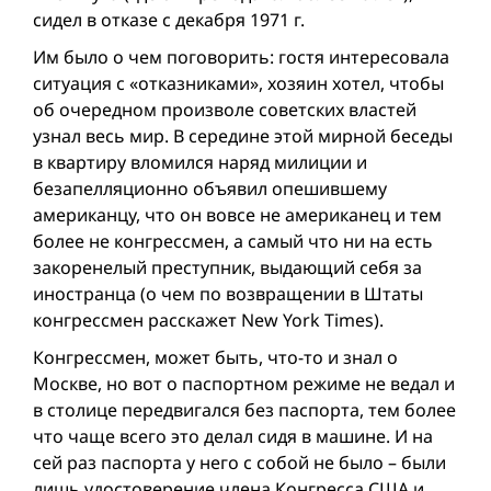
сидел в отказе с декабря 1971 г.
Им было о чем поговорить: гостя интересовала
ситуация с «отказниками», хозяин хотел, чтобы
об очередном произволе советских властей
узнал весь мир. В середине этой мирной беседы
в квартиру вломился наряд милиции и
безапелляционно объявил опешившему
американцу, что он вовсе не американец и тем
более не конгрессмен, а самый что ни на есть
закоренелый преступник, выдающий себя за
иностранца (о чем по возвращении в Штаты
конгрессмен расскажет New York Times).
Конгрессмен, может быть, что-то и знал о
Москве, но вот о паспортном режиме не ведал и
в столице передвигался без паспорта, тем более
что чаще всего это делал сидя в машине. И на
сей раз паспорта у него с собой не было – были
лишь удостоверение члена Конгресса США и