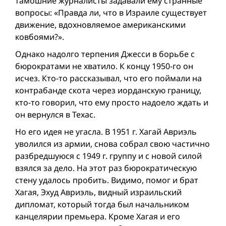
тамошние журналисты задавали ему странные
вопросы: «Правда ли, что в Израиле существует
движение, вдохновляемое американскими
ковбоями?».
Однако надолго терпения Джесси в борьбе с
бюрократами не хватило. К концу 1950-го он
исчез. Кто-то рассказывал, что его поймали на
контрабанде скота через иорданскую границу,
кто-то говорил, что ему просто надоело ждать и
он вернулся в Техас.
Но его идея не угасла. В 1951 г. Хагай Авриэль
уволился из армии, снова собрал свою частично
разбредшуюся с 1949 г. группу и с новой силой
взялся за дело. На этот раз бюрократическую
стену удалось пробить. Видимо, помог и брат
Хагая, Эхуд Авриэль, видный израильский
дипломат, который тогда был начальником
канцелярии премьера. Кроме Хагая и его