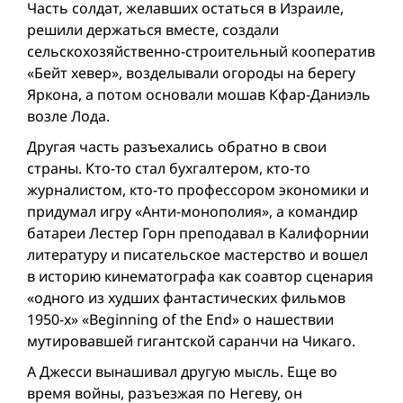
Часть солдат, желавших остаться в Израиле,
решили держаться вместе, создали
сельскохозяйственно-строительный кооператив
«Бейт хевер», возделывали огороды на берегу
Яркона, а потом основали мошав Кфар-Даниэль
возле Лода.
Другая часть разъехались обратно в свои
страны. Кто-то стал бухгалтером, кто-то
журналистом, кто-то профессором экономики и
придумал игру «Анти-монополия», а командир
батареи Лестер Горн преподавал в Калифорнии
литературу и писательское мастерство и вошел
в историю кинематографа как соавтор сценария
«одного из худших фантастических фильмов
1950-х» «Beginning of the End» о нашествии
мутировавшей гигантской саранчи на Чикаго.
А Джесси вынашивал другую мысль. Еще во
время вой­ны, разъезжая по Негеву, он