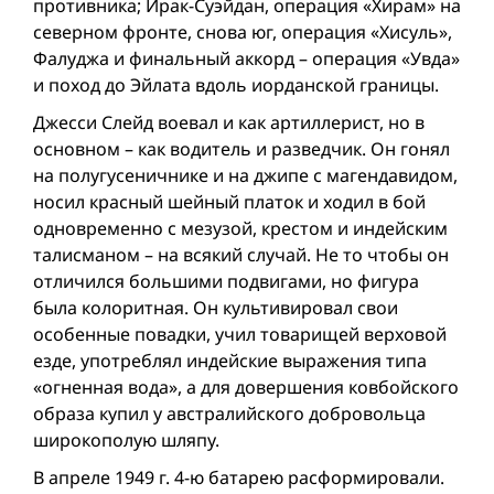
противника; Ирак-Суэйдан, операция «Хирам» на
северном фронте, снова юг, операция «Хисуль»,
Фалуджа и финальный аккорд – операция «Увда»
и поход до Эйлата вдоль иорданской границы.
Джесси Слейд воевал и как артиллерист, но в
основном – как водитель и разведчик. Он гонял
на полугусеничнике и на джипе с магендавидом,
носил красный шейный платок и ходил в бой
одновременно с мезузой, крестом и индейским
талисманом – на всякий случай. Не то чтобы он
отличился большими подвигами, но фигура
была колоритная. Он культивировал свои
особенные повадки, учил товарищей верховой
езде, употреблял индейские выражения типа
«огненная вода», а для довершения ковбойского
образа купил у австралийского добровольца
широкополую шляпу.
В апреле 1949 г. 4-ю батарею расформировали.