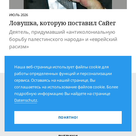
ИЮЛЬ 2026
Ловушка, которую поставил Сайег
Деятель, придумавший «антиколониальную
борьбу палестинского народа» и «eвpeйский
расизм»
Наша веб-страница использует файлы cookie для
работы определенных функций и персонализации
сервиса. Оставаясь на нашей странице, Вы
соглашаетесь на использование файлов cookie. Более
подробную информацию Вы найдете на странице
Datenschutz
.
ПОНЯТНО!