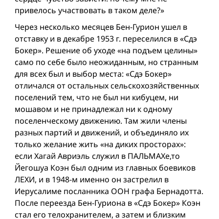
привелось участвовать в таком деле?»
Через несколько месяцев Бен-Гурион ушел в
отставку и в декабре 1953 г. переселился в «Сдэ
Бокер». Решение об уходе «на подъем целины»
само по себе было неожиданным, но странным
для всех был и выбор места: «Сдэ Бокер»
отличался от остальных сельскохозяйственных
поселений тем, что не был ни кибуцем, ни
мошавом и не принадлежал ни к одному
поселенческому движению. Там жили члены
разных партий и движений, и объединяло их
только желание жить «на диких просторах»:
если Хагай Авриэль служил в ПАЛЬМАХе,то
Йегошуа Коэн был одним из главных боевиков
ЛЕХИ, и в 1948-м именно он застрелил в
Иерусалиме посланника ООН графа Бернадотта.
После переезда Бен-Гуриона в «Сдэ Бокер» Коэн
стал его телохранителем, а затем и близким