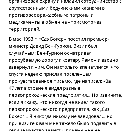
организовал охрану и наладил сотрудничество с
дружественными бедуинскими кланами в
противовес враждебным: патроны и
медикаменты в обмен на «присмотр» за
территорией.
В мае 1953 г. «Сдэ Бокер» посетил премьер-
министр Давид Бен-Гурион. Визит был
случайным: Бен-Гурион осматривал
прорубаемую дорогу к кратеру Рамон и заодно
завернул к ним. Он настолько впечатлился, что
спустя неделю прислал поселенцам
прочувствованное письмо, где написал: «За
47 лет в стране я видел разные
первопроходческие предприятия… Но извините,
если я скажу, что никогда не видел такого
первопроходческого предприятия, как „Сдэ
Бокер“… Я никогда никому не завидовал… но
при визите к вам мне тяжело было подавить в
сердце чувство зависти: почему мне не