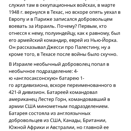
служил там в оккупационных войсках, в марте
1948 г. вернулся в Техас, но вскоре опять уехал в
Европу и в Париже записался добровольцем
воевать за Израиль. Почему? Первым, кто
отнесся к нему, полуиндейцу, как к равному, был
его армейский командир, еврей из Нью-Йорка.
Он рассказывал Джесси про Палестину, ну а
кроме того, в Техасе после вой­ны было скучно.
В Израиле необычный доброволец попал в
необычное подразделение: 4-
ю «англосаксонскую» батарею 1-
го артдивизиона, вскоре переименованного в
421-й дивизион. Батареей командовал
американец Лестер Горн, командовавший в
армии США минометным подразделением.
Батарея состояла из англоязычных
добровольцев из США, Канады, Британии,
Южной Африки и Австралии, но главной ее