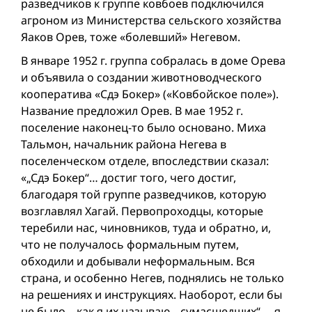
разведчиков к группе ковбоев подключился
агроном из Министерства сельского хозяйства
Яаков Орев, тоже «болевший» Негевом.
В январе 1952 г. группа собралась в доме Орева
и объявила о создании животноводческого
кооператива «Сдэ Бокер» («Ковбойское поле»).
Название предложил Орев. В мае 1952 г.
поселение наконец-то было основано. Миха
Тальмон, начальник района Негева в
поселенческом отделе, впоследствии сказал:
«„Сдэ Бокер“… достиг того, чего достиг,
благодаря той группе разведчиков, которую
возглавлял Хагай. Первопроходцы, которые
теребили нас, чиновников, туда и обратно, и,
что не получалось формальным путем,
обходили и добывали неформальным. Вся
страна, и особенно Негев, поднялись не только
на решениях и инструкциях. Наоборот, если бы
не было – как я их называю, „сумасшедшиx“, – я