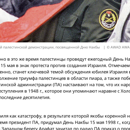
ервой палестинской демонстрации, посвященной Дню Накбы
© AWAD AWAD
но в это же время палестинцы проведут ежегодный День Н
15 мая в знак протеста против создания Израиля. Отмечаем
мненно, станет ключевой темой обсуждения юбилея Израиля 
олжение триумфа палестинцев в области пиара, а также поб
инской администрации (ПА) настаивают на том, что их нар
тупления в 1948 г., которое они упоминают наравне с Хол
последние десятилетия.
ля как катастрофу, в результате которой якобы коренной н
емя президент ПА, придумал День Накбы 15 мая 1998 г., ко
а Западном берегу Арафат зачитал по радио ПА приказ о пр