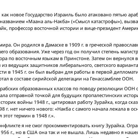
ого, как новое Государство Израиль было атаковано пятью ар
 названием «Маана аль-Накба» («Смысл катастрофы»), вызв
айк, профессор восточной истории и вице-президент Амери
ра. Он родился в Дамаске в 1909 г. в греческой православ
его образования. Уже через год он получил степень магистр
тора по восточным языкам в Принстоне. Затем он вернулся в
 из ведущих защитников либерального, светского варианта
ти в 1945 г. он был выбран для работы в первой дипломат
отал в составе сирийской делегации на Генассамблее ООН.
арабских образованных классов по поводу резолюции ООН о
тала отправной точкой для будущих пропалестинских истор
орик вой­ны 1948 г., цитировал работу Зурайка, когда сказа
8 г. нет ничего нового: «Накба с самого начала лежала в ос
этот термин в 1948 г.».
онфликте я не смог прокомментировать книгу Зурайка. Ог
1956 г., но в США она так и не вышла. Лишь недавно я нашел