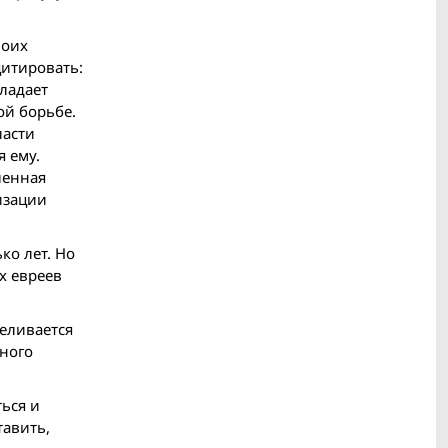
воих
цитировать:
бладает
ой борьбе.
ласти
 ему.
ленная
изации
ко лет. Но
х евреев
меливается
нного
ься и
тавить,