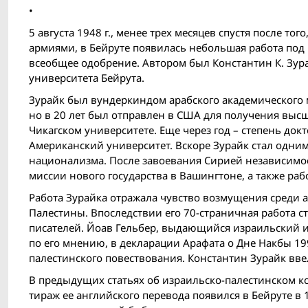
•
5 августа 1948 г., менее трех месяцев спустя после т
армиями, в Бейруте появилась небольшая работа под
всеобщее одобрение. Автором был Константин К. Зур
университета Бейрута.
Зурайк был вундеркиндом арабского академического ми
но в 20 лет был отправлен в США для получения высш
Чикагском университете. Еще через год – степень док
Американский университет. Вскоре Зурайк стал одним
национализма. После завоевания Сирией независимос
миссии нового государства в Вашингтоне, а также раб
Работа Зурайка отражала чувство возмущения среди 
Палестины. Впоследствии его 70-страничная работа с
писателей. Йоав Гельбер, выдающийся израильский ист
по его мнению, в декларации Арафата о Дне Накбы 199
палестинского повествования. Константин Зурайк ввел 
В предыдущих статьях об израильско-палестинском к
тираж ее английского перевода появился в Бейруте в 