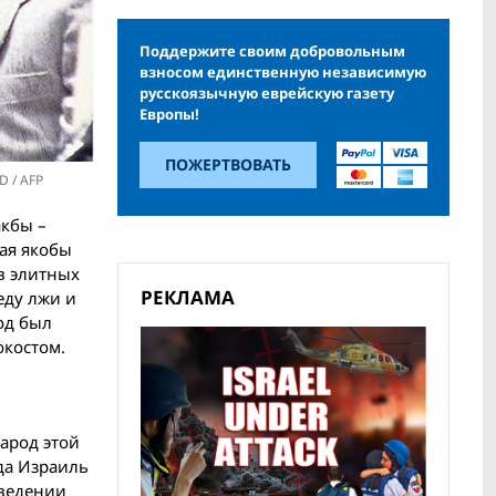
Поддержите своим добровольным
взносом единственную независимую
русскоязычную еврейскую газету
Европы!
ПОЖЕРТВОВАТЬ
 / AFP
акбы –
ая якобы
в элитных
РЕКЛАМА
еду лжи и
од был
окостом.
арод этой
гда Израиль
оведении