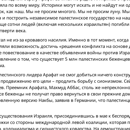
еяла по всему миру. Историки могут искать и не найдут ни о
ок, как наш. Мы не просим многого. Мы не просим луну. М
ев и построить независимое палестинское государство на на
Еще сотни людей (включая нескольких израильтян) погибли
тверти века.
л не из-за кровавого насилия. Именно в тот момент, когд
вляли возможность достичь «решения конфликта на основе 
е повествование в качестве объявления вой­ны против Изра
вление о том, что существуeт 5 млн палестинских беженцев
ма.
лестинского лидера Арафат не смог добиться ничего констр
 продвижению его цели – продлить борьбу с сионизмом. Се
ев. Преемник Арафата, Махмуд Аббас, столь же непреклонно
все беженцы не получат право вернуться в свои прежние дом
вленную версию Накбы, заявив в Германии, что палестин
существования Израиля, присоединившись в мае к беспоря
ржки со стороны международной левой коалиции, которая 
, колониализма и сионистского коварства. На демонстраци