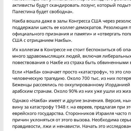
активисты будут скандировать лозунг, который подыт
Палестина будет свободна».
Накба вошла даже в залы Конгресса США через резол
поддержали шесть ее коллег-демократов. Резолюция 
официального признания и памяти» и «отвергать поп
США с отрицанием Накбы».
Их коллегам в Конгрессе не стоит беспокоиться об о
много здравомыслящих людей, включая либеральных 
повествования о Накбе из страха быть обвиненными в
Если «Накба» означает просто «катастрофу», то это с
человеческую трагедию. Около 700 тыс. из них потеря
Беженцы рассеялись по оккупированному Иорданией З
арабским странам. Около 90% из них уже ушли из жиз
Однако «Накба» имеет и другие значения. Версия, н
вину за катастрофу 1948 г. на евреев, предлагая при
еврейского государства. Сторонников Израиля часто 
причин уклоняться от этого вызова. Необходима серь
правдивости, лжи и ненависти. Начать это исследовани