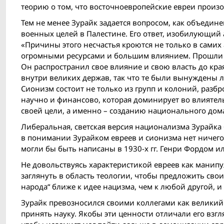
теорию о том, что восточноевропейские евреи произо
Тем не менее Зурайк задается вопросом, как объедин
военных целей в Палестине. Его ответ, изобилующий
«Причины этого несчастья кроются не только в самих
огромными ресурсами и большим влиянием. Прошли го
Он распространил свое влияние и свою власть до кр
внутри великих держав, так что те были вынуждены л
Сионизм состоит не только из групп и колоний, разб
научно и финансово, которая доминирует во влиятель
своей цели, а именно – созданию национального дома
Либеральная, светская версия национализма Зурайка 
в понимании Зурайком евреев и сионизма нет ничего
могли бы быть написаны в 1930-х гг. Генри Фордом 
Не довольствуясь характеристикой евреев как манипу
заглянуть в область теологии, чтобы предложить сво
народа“ ближе к идее нацизма, чем к любой другой, и [
Зурайк превозносился своими коллегами как велики
принять науку. Якобы эти ценности отличали его взгл