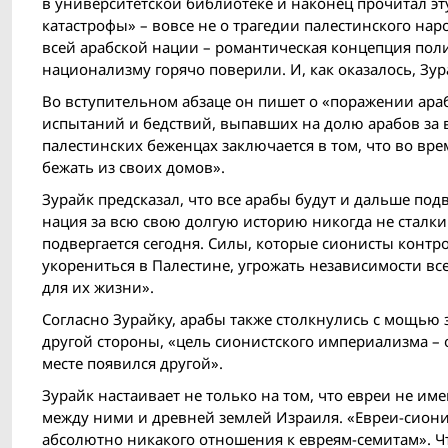
в университетской библиотеке и наконец прочитал эту
катастрофы» – вовсе не о трагедии палестинского на
всей арабской нации – романтическая концепция поли
национализму горячо поверили. И, как оказалось, Зу
Во вступительном абзаце он пишет о «поражении араб
испытаний и бедствий, выпавших на долю арабов за 
палестинских беженцах заключается в том, что во вр
бежать из своих домов».
Зурайк предсказал, что все арабы будут и дальше под
нация за всю свою долгую историю никогда не сталкив
подвергается сегодня. Силы, которые сионисты контро
укорениться в Палестине, угрожать независимости вс
для их жизни».
Согласно Зурайку, арабы также столкнулись с мощью 
другой стороны, «цель сионистского империализма – 
месте появился другой».
Зурайк настаивает не только на том, что евреи не им
между ними и древней землей Израиля. «Евреи-сионис
абсолютно никакого отношения к евреям-семитам». Чт