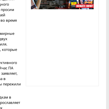
дного
ы просим
шей
 во время
а мирные
двух
иля.
, которые
уктивного
йчас ПА
 заявляет,
а в
цы пережили
дкам в
прославляет
ях