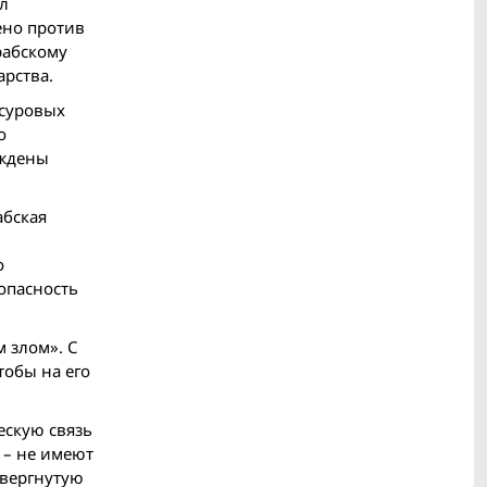
сл
ено против
рабскому
арства.
 суровых
о
уждены
абская
о
опасность
 злом». С
тобы на его
ескую связь
 – не имеют
овергнутую