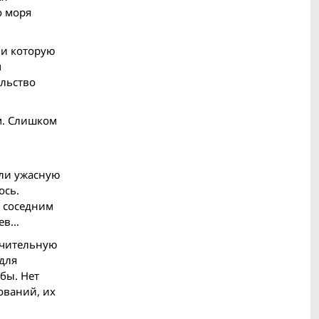
о моря
 и которую
м
ельство
м. Слишком
или ужасную
ось.
и соседним
цев…
ючительную
 для
бы. Нет
ований, их