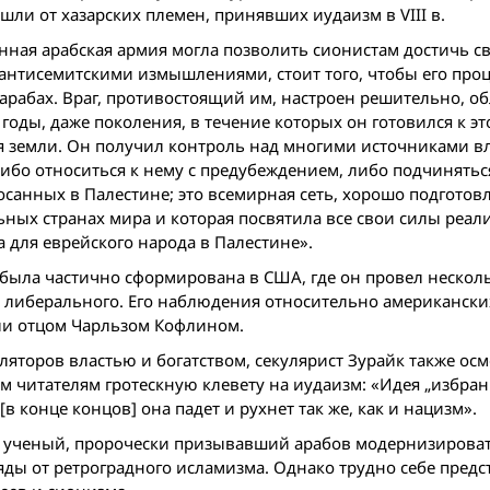
шли от хазарских племен, принявших иудаизм в VIII в.
енная арабская армия могла позволить сионистам достичь с
 антисемитскими измышлениями, стоит того, чтобы его про
 арабах. Враг, противостоящий им, настроен решительно, о
ды, даже поколения, в течение которых он готовился к эт
ая земли. Он получил контроль над многими источниками в
ибо относиться к нему с предубеждением, либо подчиняться
росанных в Палестине; это всемирная сеть, хорошо подготов
ных странах мира и которая посвятила все свои силы реал
 для еврейского народа в Палестине».
была частично сформирована в США, где он провел несколь
 либерального. Его наблюдения относительно американски
или отцом Чарльзом Кофлином.
ляторов властью и богатством, секулярист Зурайк также ос
им читателям гротескную клевету на иудаизм: «Идея „избра
в конце концов] она падет и рухнет так же, как и нацизм».
й ученый, пророчески призывавший арабов модернизироват
яды от ретроградного исламизма. Однако трудно ceбe предс