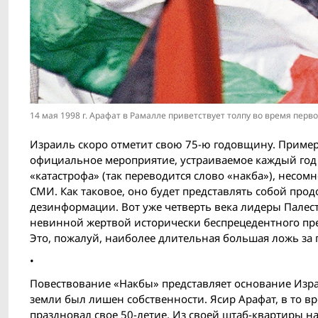
14 мая 1998 г. Арафат в Рамалле приветствует толпу во время п
Израиль скоро отметит свою 75-ю годовщину. Пример
официальное мероприятие, устраиваемое каждый год 
«катастрофа» (так переводится слово «накба»), несо
СМИ. Как таковое, оно будет представлять собой прод
дезинформации. Вот уже четверть века лидеры Палест
невинной жертвой исторически беспрецедентного прес
Это, пожалуй, наиболее длительная большая ложь за 
•
Повествование «Накбы» представляет основание Израи
земли был лишен собственности. Ясир Арафат, в то вр
праздновал свое 50-летие. Из своей штаб-квартиры н