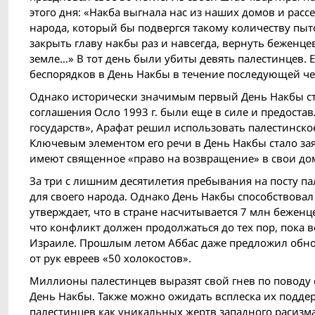
этого дня: «Накба выгнала нас из наших домов и расс
народа, который бы подвергся такому количеству пыт
закрыть главу накбы раз и навсегда, вернуть беженц
земле…» В тот день были убиты девять палестинцев. 
беспорядков в День Накбы в течение последующей че
Однако исторически значимым первый День Накбы ста
соглашения Осло 1993 г. были еще в силе и предоста
государств», Арафат решил использовать палестинско
Ключевым элементом его речи в День Накбы стало зая
имеют священное «право на возвращение» в свои до
За три с лишним десятилетия пребывания на посту па
для своего народа. Однако День Накбы способствовал
утверждает, что в стране насчитывается 7 млн беженц
что конфликт должен продолжаться до тех пор, пока 
Израиле. Прошлым летом Аббас даже предложил обно
от рук евреев «50 холокостов».
Миллионы палестинцев выразят свой гнев по поводу 
День Накбы. Также можнo ожидать всплеска их подде
палестинцев как уникальных жертв западного расизма