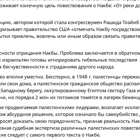
оживает конечную цель повествования о Накбе: «От реки д
юцию, автором которой стала конгрессвумен Рашида Тлайиб
призывает правительство США «отмечать Накбу посредство
ытки привлечь, вовлечь или иным образом связать правит
пасности отрицания Накбы. Проблема заключается в обратно
израильтян готовы игнорировать гибельные последствия
 бесчувственности к страданиям другого народа.
лово вполне уместно. Бесспорно, в 1948 г. палестинцы переж
ли свои дома, а палестинское гражданское общество распал
ападному берегу, оккупированному Египтом сектору Газа 
ни, но порядка 2 млн их потомков томятся в лагерях бежен
ыне продвигаемая палестинскими лидерами, возлагает искл
 этом абсурдное решение, которое означало бы самоубийство
просят доказать свою порядочность, признав реальность Нак
езная судебная экспертиза различных палестинских повеств
е следует с самого первого текста о Накбе.