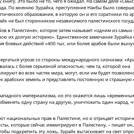
 книгу. Это было не то, чего я ожидал. На самом деле «Смы
рода. По мнению Зурайка, преступление Накбы было соверш
тического образования, в которую он и его соратники по а
райк не был сторонником независимого палестинского госуд
ов в Палестине», которое затем называет «одним из самых
всю их долгую историю». Единственное замечание Зурайка 
емя боевых действий «400 тыс. или более арабов были вын
вергаться угрозе со стороны международного сионизма: «Ар
алась с более серьезной опасностью, чем та, которой она
лируют во всех частях мира, могут, если им будет позволен
ех арабских земель и представлять постоянную и страшную 
западного империализма, но это окажется лишь «временным
обменять одну страну на другую, уничтожить один народ, ч
еют национальных прав в Палестине, но и отрицает историч
ты, которые сейчас иммигрируют в Палестину, – пишет он,
обы подкрепить эту ложь, Зурайк вытаскивает на свет опр