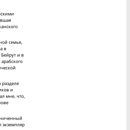
абскими
авшая
канского
ной семье,
а в
 Бейрут и в
 арабского
ической
 разделе
иков и
л мне, что,
нове
раниченный
 экземп­ляр