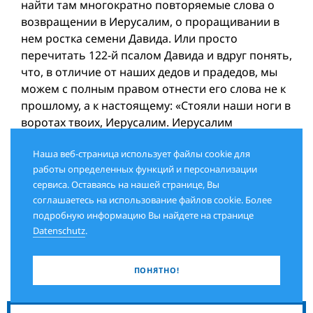
найти там многократно повторяемые слова о
возвращении в Иерусалим, о проращивании в
нем ростка семени Давида. Или просто
перечитать 122-й псалом Давида и вдруг понять,
что, в отличие от наших дедов и прадедов, мы
можем с полным правом отнести его слова не к
прошлому, а к настоящему: «Стояли наши ноги в
воротах твоих, Иерусалим. Иерусалим
отстроенный, город, слитый воедино…».
Наша веб-страница использует файлы cookie для
работы определенных функций и персонализации
сервиса. Оставаясь на нашей странице, Вы
Петр ЛЮКИМСОН (
jewishmagazine.ru
)
соглашаетесь на использование файлов cookie. Более
подробную информацию Вы найдете на странице
Datenschutz
.
ПОНЯТНО!