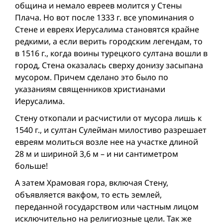
община и немало евреев молится у Стены
Плача. Но вот после 1333 г. все упоминания о
Стене и евреях Иерусалима становятся крайне
редкими, а если верить городским легендам, то
в 1516 г., когда воины турецкого султана вошли в
город, Стена оказалась сверху донизу засыпана
мусором. Причем сделано это было по
указаниям священников христианами
Иерусалима.
Стену откопали и расчистили от мусора лишь к
1540 г., и султан Сулейман милостиво разрешает
евреям молиться возле нее на участке длиной
28 м и шириной 3,6 м – и ни сантиметром
больше!
А затем Храмовая гора, включая Стену,
объявляется вакфом, то есть землей,
переданной государством или частным лицом
исключительно на религиозные цели. Так же