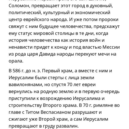
Соломон, превращает этот город в духовный,
политический, культурный и экономический
центр еврейского народа. И уже потом пророки
свяжут с ним будущее человечества, предскажут
ему статус мировой столицы в те дни, когда
история человечества как история вой­н и
ненависти придет к концу и под властью Мессии
из рода царя Давида народы перекуют мечи на
орала.
В 586 г. до н. э. Первый xрам, а вместе с ним и
Иерусалим были стерты с лица земли
вавилонянами, но спустя 70 лет евреи
вернулись на родную землю и в первую очередь
приступили к возрождению Иерусалима и
строительству Второго xрама. В 70 г. римляне во
главе с Титом Веспасианом разрушают и
сжигают уже Второй xрам, а сам Иерусалим
превращают в груду развалин.