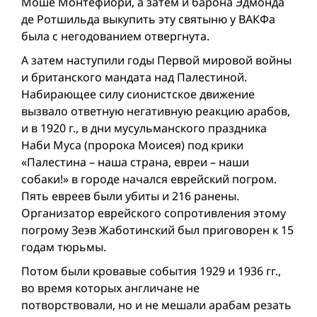
Моше Монтефиори, а затем и барона Эдмонда
де Ротшильда выкупить эту святыню у ВАКФа
была с негодованием отвергнута.
А затем наступили годы Первой мировой вой­ны
и британского мандата над Палестиной.
Набирающее силу сионистское движение
вызвало ответную негативную реакцию арабов,
и в 1920 г., в дни мусульманского праздника
Наби Муса (пророка Моисея) под крики
«Палестина – наша страна, евреи – наши
собаки!» в городе начался еврейский погром.
Пять евреев были убиты и 216 ранены.
Организатор еврейского сопротивления этому
погрому Зеэв Жаботинский был приговорен к 15
годам тюрьмы.
Потом были кровавые события 1929 и 1936 гг.,
во время которых англичане не
потворствовали, но и не мешали арабам резать