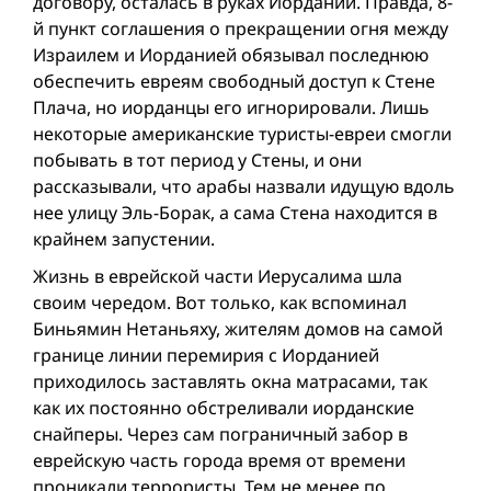
договору, осталась в руках Иордании. Правда, 8-
й пункт соглашения о прекращении огня между
Израилем и Иорданией обязывал последнюю
обеспечить евреям свободный доступ к Стене
Плача, но иорданцы его игнорировали. Лишь
некоторые американские туристы-евреи смогли
побывать в тот период у Стены, и они
рассказывали, что арабы назвали идущую вдоль
нее улицу Эль-Борак, а сама Стена находится в
крайнем запустении.
Жизнь в еврейской части Иерусалима шла
своим чередом. Вот только, как вспоминал
Биньямин Нетаньяху, жителям домов на самой
границе линии перемирия с Иорданией
приходилось заставлять окна матрасами, так
как их постоянно обстреливали иорданские
снайперы. Через сам пограничный забор в
еврейскую часть города время от времени
проникали террористы. Тем не менее по