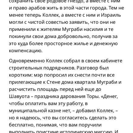
сохранить свое родовое гнездо, а вместе с ним
и право арабов жить в этой части города. Тем не
менее теперь Коллек, а вместе с ним и Израиль
могли с чистой совестью заявить, что они не
применили к жителям Муграби насилия и те
покинули свои дома добровольно, получив за
это куда более просторное жилье и денежную
компенсацию.
Одновременно Коллек собрал в своем кабинете
строительных подрядчиков. Разговор был
коротким: мэр попросил их снести почти все
прилегающие к Стене дома квартала Муграби и
расчистить площадь перед ней еще до
Шавуота – праздника дарования Торы. «Денег,
чтобы оплатить вам эту работу, в
муниципальной казне нет, – добавил Коллек, –
но я надеюсь, что вы согласитесь сделать это
бесплатно, понимая, что вам поручили
выполнить поистине историческую миссию. И