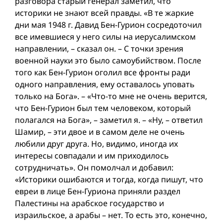
разговора старый генерал заметил, что
историки не знают всей правды. «В те жаркие
дни мая 1948 г. Давид Бен-Гурион сосредоточил
все имевшиеся у него силы на иерусалимском
направлении, – сказал он. – С точки зрения
военной науки это было самоубийством. После
того как Бен-Гурион оголил все фронты ради
одного направления, ему оставалось уповать
только на Бога». – «Что-то мне не очень верится,
что Бен-Гурион был тем человеком, который
полагался на Бога», – заметил я. – «Ну, – ответил
Шамир, – эти двое и в самом деле не очень
любили друг друга. Но, видимо, иногда их
интересы совпадали и им приходилось
сотрудничать». Он помолчал и добавил:
«Историки ошибаются и тогда, когда пишут, что
евреи в лице Бен-Гуриона приняли раздел
Палестины на арабское государство и
израильское, а арабы – нет. То есть это, конечно,