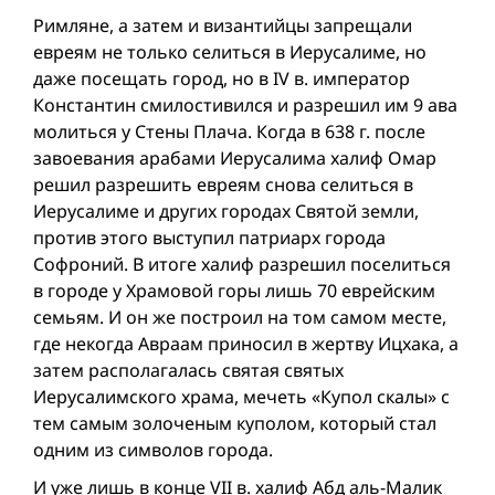
Римляне, а затем и византийцы запрещали
евреям не только селиться в Иерусалиме, но
даже посещать город, но в IV в. император
Константин смилостивился и разрешил им 9 ава
молиться у Стены Плача. Когда в 638 г. после
завоевания арабами Иерусалима халиф Омар
решил разрешить евреям снова селиться в
Иерусалиме и других городах Святой земли,
против этого выступил патриарх города
Софроний. В итоге халиф разрешил поселиться
в городе у Храмовой горы лишь 70 еврейским
семьям. И он же построил на том самом месте,
где некогда Авраам приносил в жертву Ицхака, а
затем располагалась святая святых
Иерусалимского xрама, мечеть «Купол скалы» с
тем самым золоченым куполом, который стал
одним из символов города.
И уже лишь в конце VII в. халиф Абд аль-Малик