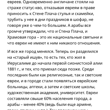
евреев. Одновременно англичане стояли на
страже статус-кво, отказывая евреям в праве
приносить к Стене Плача стулья и скамейки,
трубить у нее в дни праздников в шофар, не
говоря уже о чем-то большем. А арабы все
громче утверждали, что и Стена Плача, и
Храмовая гора – это их национальные святыни и
что евреи не имеют к ним никакого отношения.
И все же город менялся. Теперь он разделился
на «старый ишув», то есть тех, кто жил в
Иерусалиме до начала первой сионистской алии
1881 г., и тех, кто приехал сюда позже. Среди
последних были как религиозные, так и светские
евреи, и в городе стали появляться еврейские
больницы, аптеки, а затем и светские школы,
художественная академия, университет. Евреи
составляли свыше 60% населения города, а
арабы – менее 40% (ведь были еще армяне,