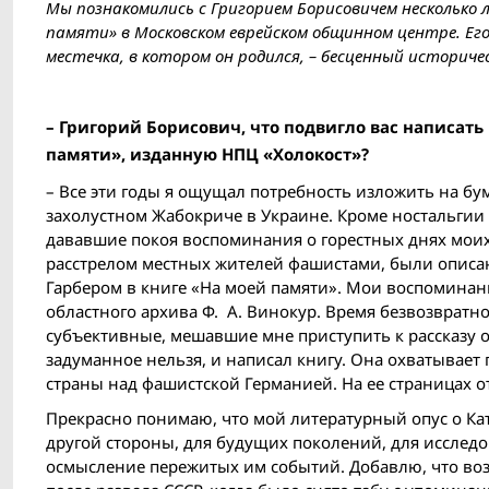
Мы познакомились с Григорием Борисовичем несколько л
памяти» в Московском еврейском общинном центре. Ег
местечка, в котором он родился, – бесценный историче
– Григорий Борисович, что подвигло вас написа
памяти», изданную НПЦ «Холокост»?
– Все эти годы я ощущал потребность изложить на бу
захолустном Жабокриче в Украине. Кроме ностальгии 
дававшие покоя воспоминания о горестных днях моих 
расстрелом местных жителей фашистами, были опи
Гарбером в книге «На моей памяти». Мои воспоминан
областного архива Ф. А. Винокур. Время безвозврат
субъективные, мешавшие мне приступить к рассказу о
задуманное нельзя, и написал книгу. Она охватывает 
страны над фашистской Германией. На ее страницах о
Прекрасно понимаю, что мой литературный опус о Ката
другой стороны, для будущих поколений, для исслед
осмысление пережитых им событий. Добавлю, что воз