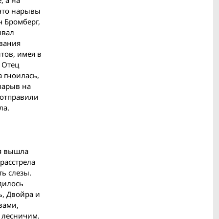
 что нарывы
ч Бромберг,
ивал
ивания
тов, имея в
 Отец
а гноилась,
нарыв на
 отправили
ла.
ая вышла
 расстрела
ть слезы.
дилось
ь, Двойра и
вами,
 лесничим.