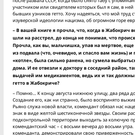
после развала СССР, когда было снято табу с упомина
участником или свидетелем которых был я сам, в не
бывших узников гетто. Хочу надеяться, что мой тру
изуверской идеологии нацизма, об огромном горе евр
– В вашей книге я прочла, что, когда в Жабокрич
шли на расстрел, до конца не понимая, что прои
Прочла, как вы, мальчишка, упав на мертвое, ещ
из подвала (что, очевидно, и спасло вам жизнь) 
«котле», была сильно ранена, но сумела выбратьс
дома. И ее отвезли к доктору в соседний район, 
выдачей им медикаментов, ведь их и так должны 
гетто в Жабокриче?
– Помню… К концу августа нижнюю улицу, два ряда до
Создание его, как ни странно, было воспринято выж
Рьяно служа новой власти, комендант обязал нас нац
знак в виде желтой шестиконечной звезды. Своим рас
подконтрольной территории выходить за колючую про
комендантский час – с восьми вечера до восьми утр
коменданта, демонстрировали свою приверженность н