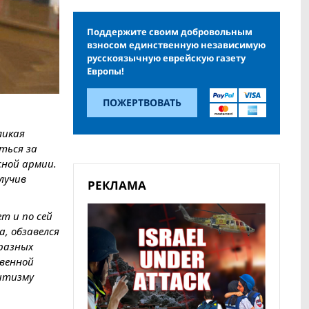
Поддержите своим добровольным
взносом единственную независимую
русскоязычную еврейскую газету
Европы!
ПОЖЕРТВОВАТЬ
ликая
ться за
сной армии.
лучив
РЕКЛАМА
т и по сей
а, обзавелся
 разных
твенной
митизму