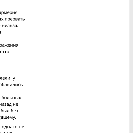
дармерия
ых прервать
 нельзя.
я
аражения.
етто
лели, у
добавились
и больных
назад не
 был без
удшему.
, однако не
, а на