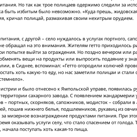
питания. Но так как трое полицаев одержимо следили за ис
иска быть избитым было невозможно. «Куда прешь, жидовска
ия, кричал полицай, размахивая своим нехитрым орудием.
 питания, с другой – село нуждалось в услугах портного, сап
не обращал на это внимания. Жителям гетто приходилось р
ри попытке выйти за ограждения. Но поздно вечером или р
ы обменять вещи на продукты или выпросить подаяние у зн
лии, в Сиднее, вспоминал: «Гетто огородили колючей пров
стать хоть какую-то еду, но нас заметили полицаи и стали 
стемнело».
нистрии и было отнесено к Ямпольской управе, появилась 
 территории сахарного завода. С появлением жандармерии 
 – портных, скорняков, сапожников, модисток – собрали в 
ей, пошив нижнего белья, подшлемников, рукавиц из овчи
за мизерное вознаграждение продуктами питания. При это
мя оказывать услуги селу, что стало спасением от голода. 
начала поступать хоть какая-то пища.