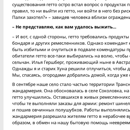
существования гетто остро встал вопрос о продуктах 
правил, то ни выйти из гетто, ни войти в него без р
Палки захотел?» – завидев человека вблизи огражден
– Не представляю, как вам удалось выжить…
– И вот, с одной стороны, гетто требовались продукты
бондаря и других ремесленников. Однако комендант 
быть избитыми и очутиться в подвале комендатуры п
обитатели гетто все-таки выбирались на волю, чтоб
сельчан. Илья Гершберг, проживающий ныне в Австра
Однажды я и старик Хуна решили отлучиться, чтобы до
Мы, спасаясь, огородами добрались домой, когда уже 
В сентябре наше село стало частью территории Транс
жандармерия. Она обосновалась в селе Соколовка, на
гетто улучшились. Оставшихся в живых ремесленников
чтобы те выполняли заказы для армии: ремонт шинел
и пошив овчинных полушубков. Работы выполнялись 
жандармерия разрешила жителям гетто в нерабочее вре
образом, в обмен на нашу бытовую помощь неевреям, 