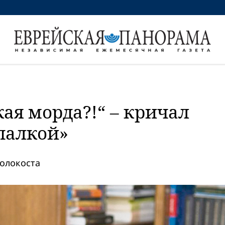
ая морда?!“ – кричал
палкой»
олокоста