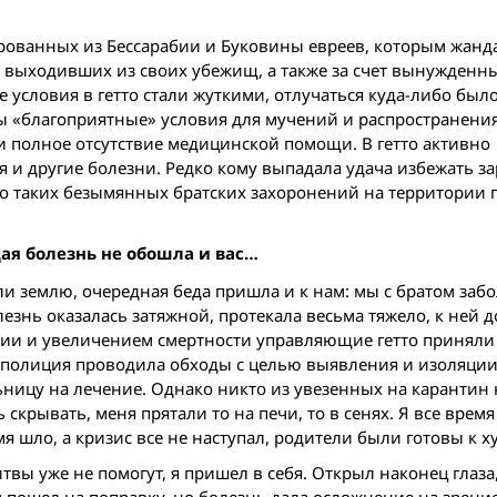
тированных из Бессарабии и Буковины евреев, которым жан
, выходивших из своих убежищ, а также за счет вынужденн
 условия в гетто стали жуткими, отлучаться куда-либо было
 «благоприятные» условия для мучений и распространени
 и полное отсутствие медицинской помощи. В гетто активно
 и другие болезни. Редко кому выпадала удача избежать з
о таких безымянных братских захоронений на территории г
ая болезнь не обошла и вас…
ли землю, очередная беда пришла и к нам: мы с братом забо
езнь оказалась затяжной, протекала весьма тяжело, к ней 
емии и увеличением смертности управляющие гетто приняли
о полиция проводила обходы с целью выявления и изоляци
ницу на лечение. Однако никто из увезенных на карантин 
скрывать, меня прятали то на печи, то в сенях. Я все время
мя шло, а кризис все не наступал, родители были готовы к х
твы уже не помогут, я пришел в себя. Открыл наконец глаза
м пошел на поправку, но болезнь дала осложнение на зрение