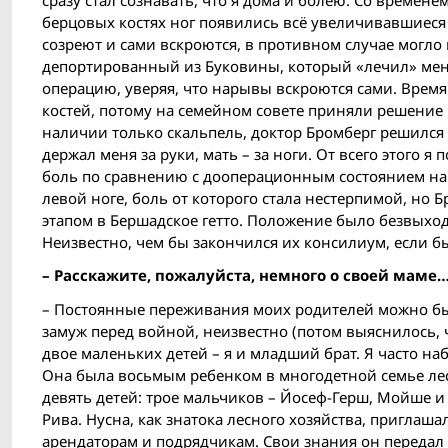
берцовых костях ног появились всё увеличивавшиеся
созреют и сами вскроются, в противном случае могло
депортированный из Буковины, который «лечил» меня
операцию, уверяя, что нарывы вскроются сами. Время
костей, потому на семейном совете приняли решение в
наличии только скальпель, доктор Бромберг решился 
держал меня за руки, мать – за ноги. От всего этого я
боль по сравнению с дооперационным состоянием намн
левой ноге, боль от которого стала нестерпимой, но
этапом в Бершадское гетто. Положение было безвыход
Неизвестно, чем бы закончился их консилиум, если бы
– Расскажите, пожалуйста, немного о своей маме
– Постоянные переживания моих родителей можно был
замуж перед вой­ной, неизвестно (потом выяснилось, 
двое маленьких детей – я и младший брат. Я часто на
Она была восьмым ребенком в многодетной семье лес
девять детей: трое мальчиков – Йосеф-Герш, Мойше и 
Рива. Нусна, как знатока лесного хозяйства, пригла
арендаторам и подрядчикам. Свои знания он передал