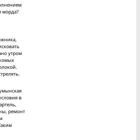
полнением
я морда?
ожника,
исковать
ано утром
акомых
олокой.
стрелять.
румынская
условия в
артель,
ны, ремонт
м
Таким