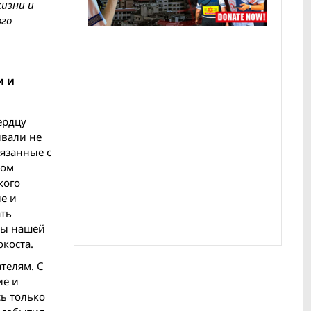
жизни и
ого
и и
ердцу
ывали не
вязанные с
лом
кого
е и
ать
еды нашей
коста.
телям. С
ие и
ь только