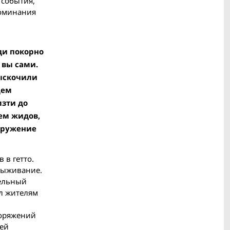
 события,
поминания
юди покорно
 вы сами.
выскочили
щем
лзти до
ием жидов,
ооружение
 в гетто.
 выживание.
тельный
ил жителям
поряжений
ней