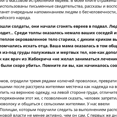
ний о массовом истреблении евреев. В моей книге отражены
й использованы письменные свидетельства, рассказы и вос
д станет очередным напоминанием людям о бесчеловечности,
ейского народа.
 вошли солдаты, они начали сгонять евреев в подвал. Л
сходит… Среди толпы оказалось немало ваших соседей и
е теплое окровавленное тело старика, с диким криком 
и помчались искать отца. Ваша мама оказалась в том об
я из-под груды полуживых и мертвых тел, кое-как допо
так как врач из Жабокрича «не желал заниматься лечен
были скоро убить». Помните ли вы, как начиналось с
мов, оградили тремя рядами колючей проволоки, превратив
ившими после расстрела жителями местечка как надежда на
епить на верхнюю одежду, на левой стороне груди, отличи
поряжением этот же, с позволения сказать, человек запрет
волоку и общаться с сельскими жителями. У нас ввели
а. Полицаи, которым поручили следить за выполнением рас
овой власти не менее активно, чем он сам. С первых же д