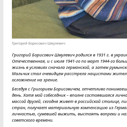
Григорий Борисович Шмулевич
Григорий Борисович Шмулевич родился в 1931 г. в украи
Отечественная, и с июля 1941-го по март 1944-го бол
жизнь в условиях сначала германской, а затем румынск
Мальчик стал очевидцем расстрела нацистами жителе
осложнение на зрение.
Беседуя с Григорием Борисовичем, отчетливо понимаеш
день. Хотя мой собеседник – вполне состоявшаяся лично
массой друзей, сегодня живет в российской столице, п
стран, получает материальную компенсацию из Герман
личностью, сумевшей выжить, выстоять вопреки и наз
советского времени.