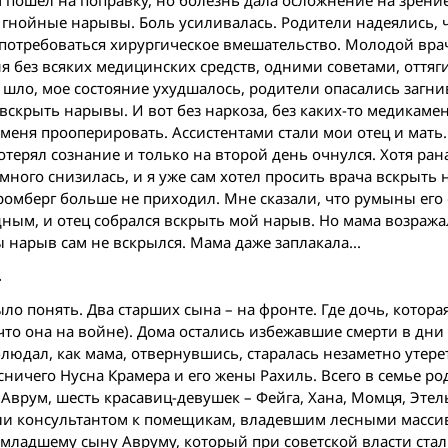
 гнойные нарывы. Боль усиливалась. Родители надеялись,
 потребоваться хирургическое вмешательство. Молодой вра
 без всяких медицинских средств, одними советами, оттяг
 шло, мое состояние ухудшалось, родители опасались загн
скрыть нарывы. И вот без наркоза, без каких-то медикамен
меня прооперировать. Ассистентами стали мои отец и мать.
 потерял сознание и только на второй день очнулся. Хотя ран
ого снизилась, и я уже сам хотел просить врача вскрыть 
 Бромберг больше не приходил. Мне сказали, что румыны его
ным, и отец собрался вскрыть мой нарыв. Но мама возража
 нарыв сам не вскрылся. Мама даже заплакала...
…
о понять. Два старших сына – на фронте. Где дочь, котор
что она на вой­не). Дома остались избежавшие смерти в дни
блюдал, как мама, отвернувшись, старалась незаметно утере
ничего Нусна Крамера и его жены Рахиль. Всего в семье ро
Аврум, шесть красавиц-девушек – Фейга, Хана, Момця, Этел
шали консультантом к помещикам, владевшим лесными масси
 младшему сыну Авруму, который при советской власти стал