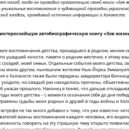
ет назад, когда он проводил презентацию своей книги «Зов 
о уникальные воспоминания о чудовищной трагедии украинск
ский кладезь, правдивый источник информации о Холокосте.
ть интереснейшую автобиографическую книгу «Зов жизн
маге воспоминания детства, прошедшего в родном, милом с
по ушедшей юности, памяти о родном местечке, к этому вз
соседей, моей семьи. Отдельные события моего детства, с
саны моим другом, нынешним жителем Нью-Йорка Эммануи
ия о Холокосте также были переданы замдиректора Винниц
но уходило, но каждый раз находились причины, объективны
б ужасах прошлого. Наконец я понял, что дальше откладыв
годы моего детства – с момента осознания себя до дня поб
тражены судьбы моих родных и друзей в годы вой­ны и Холо
строфе не так много добавил к тому, что уже известно чита
ователей важны воспоминания каждого человека, его виден
можность говорить на эту страшную тему открыто появилас