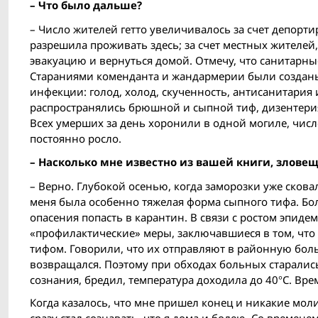
– Что было дальше?
– Число жителей гетто увеличивалось за счет депор
разрешила проживать здесь; за счет местных жителей
эвакуацию и вернуться домой. Отмечу, что санитарные
Стараниями коменданта и жандармерии были созданы
инфекции: голод, холод, скученность, антисанитария
распространялись брюшной и сыпной тиф, дизентерия
Всех умерших за день хоронили в одной могиле, числ
постоянно росло.
– Насколько мне известно из вашей книги, зловещ
– Верно. Глубокой осенью, когда заморозки уже скова
меня была особенно тяжелая форма сыпного тифа. Бол
опасения попасть в карантин. В связи с ростом эпид
«профилактические» меры, заключавшиеся в том, чт
тифом. Говорили, что их отправляют в районную боль
возвращался. Поэтому при обходах больных старались 
сознания, бредил, температура доходила до 40°C. Вре
Когда казалось, что мне пришел конец и никакие моли
сразу стал сознавать, что я дома и болею. Со времене