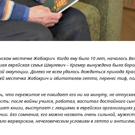
нском местечке Жабокрич. Когда ему было 10 лет, началась Ве
ьшая еврейская семья Шмулевич – Крамер вынуждена была боро
ой оккупации. Далеко не всем удалось дождаться прихода Кра
й местечка Жабокрич и обитателем гетто, перенес тиф, по
ь, что пережитое не покидает его ни на минуту, не отпускае
сть: после вой­ны учился, работал, воспитал достойного сын
ишет книги, выступает с лекциями в еврейских организациях
ии. Без сомнения, его можно назвать очень сильной, мужес
ло варварским, нечеловеческим условиям в гетто и антисе