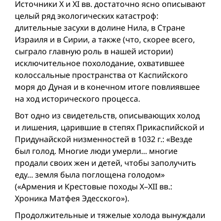
Источники X и XI вв. достаточно ясно описывают
целый ряд экологических катастроф:
длительные засухи в долине Нила, в Стране
Израиля и в Сирии, а также (что, скорее всего,
сыграло главную роль в нашей истории)
исключительное похолодание, охватившее
колоссальные пространства от Каспийского
моря до Дуная и в конечном итоге повлиявшее
на ход исторического процесса.
Вот одно из свидетельств, описывающих холод
и лишения, царившие в степях Прикаспийской и
Придунайской низменностей в 1032 г.: «Везде
был голод. Многие люди умерли... многие
продали своих жен и детей, чтобы заполучить
еду... земля была поглощена голодом»
(«Армения и Крестовые походы X–XII вв.:
Хроника Матфея Эдесского»).
Продолжительные и тяжелые холода вынуждали