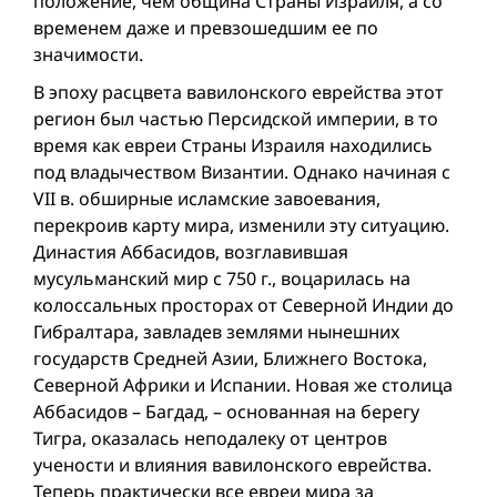
положение, чем община Страны Израиля, а со
временем даже и превзошедшим ее по
значимости.
В эпоху расцвета вавилонского еврейства этот
регион был частью Персидской империи, в то
время как евреи Страны Израиля находились
под владычеством Византии. Однако начиная с
VII в. обширные исламские завоевания,
перекроив карту мира, изменили эту ситуацию.
Династия Аббасидов, возглавившая
мусульманский мир с 750 г., воцарилась на
колоссальных просторах от Северной Индии до
Гибралтара, завладев землями нынешних
государств Средней Азии, Ближнего Востока,
Северной Африки и Испании. Новая же столица
Аббасидов – Багдад, – основанная на берегу
Тигра, оказалась неподалеку от центров
учености и влияния вавилонского еврейства.
Теперь практически все евреи мира за