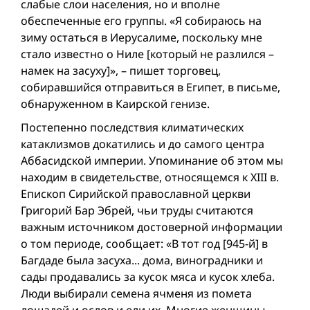
слабые слои населения, но и вполне
обеспеченные его группы. «Я собираюсь на
зиму остаться в Иерусалиме, поскольку мне
стало известно о Ниле [который не разлился –
намек на засуху]», – пишет торговец,
собиравшийся отправиться в Египет, в письме,
обнаруженном в Каирской генизе.
Постепенно последствия климатических
катаклизмов докатились и до самого центра
Аббасидской империи. Упоминание об этом мы
находим в свидетельстве, относящемся к XIII в.
Епископ Сирийской православной церкви
Григорий Бар Эбрей, чьи труды считаются
важным источником достоверной информации
о том периоде, сообщает: «В тот год [945-й] в
Багдаде была засуха... дома, виноградники и
сады продавались за кусок мяса и кусок хлеба.
Люди выбирали семена ячменя из помета