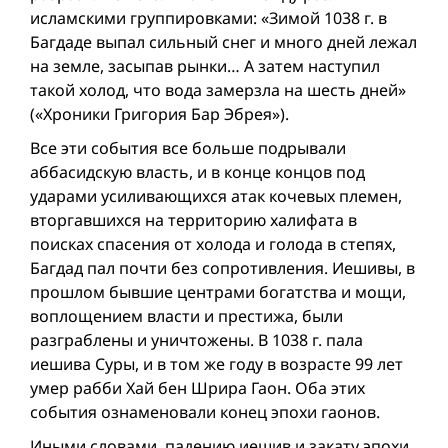
исламскими группировками: «Зимой 1038 г. в
Багдаде выпал сильный снег и много дней лежал
на земле, засыпав рынки… А затем наступил
такой холод, что вода замерзла на шесть дней»
(«Хроники Григория Бар Эбрея»).
Все эти события все больше подрывали
аббасидскую власть, и в конце концов под
ударами усиливающихся атак кочевых племен,
вторгавшихся на территорию халифата в
поисках спасения от холода и голода в степях,
Багдад пал почти без сопротивления. Иешивы, в
прошлом бывшие центрами богатства и мощи,
воплощением власти и престижа, были
разграблены и уничтожены. В 1038 г. пала
иешива Суры, и в том же году в возрасте 99 лет
умер рабби Хай бен Шрира Гаон. Оба этих
события ознаменовали конец эпохи гаонов.
Иными словами, падению иешив и закату эпохи