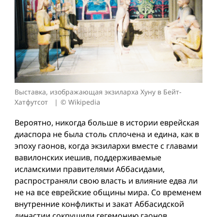
Выставка, изображающая экзиларха Хуну в Бейт-
Хатфутсот
© Wikipedia
Вероятно, никогда больше в истории еврейская
диаспора не была столь сплочена и едина, как в
эпоху гаонов, когда экзилархи вместе с главами
вавилонских иешив, поддерживаемые
исламскими правителями Аббасидами,
распространяли свою власть и влияние едва ли
не на все еврейские общины мира. Со временем
внутренние конфликты и закат Аббасидской
династии сокрушили гегемонию гаонов.