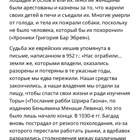
лошадей и ослов и ели их. Многие женщины
были арестованы и казнены за то, что жарили
своих детей в печи и съедали их. Многие умерли
от голода, и тела их пожрали собаки, поскольку
не было человека, который бы их похоронил»
(«Хроники Григория Бар Эбрея»).
Судьба же еврейских иешив упомянута в
письме, написанном в 952 г.: «Нас ограбили...
земли же, которыми владели, оказались
разорены и потеряны в те ужасные годы,
которые мы едва пережили. Наши средства
закончились, а наши владения мы отдали за
пищу, чтобы спасти свои жизни и ради изучения
Торы» («Послание рабби Шрира Гаона», по
изданию Беньямина Менаше Левина). Но это
было лишь начало конца. В 1030-е гг. Багдад
вновь пострадал от резкого похолодания, из-за
которого перестали работать рынки, а вдобавок
разразились столкновения между различными