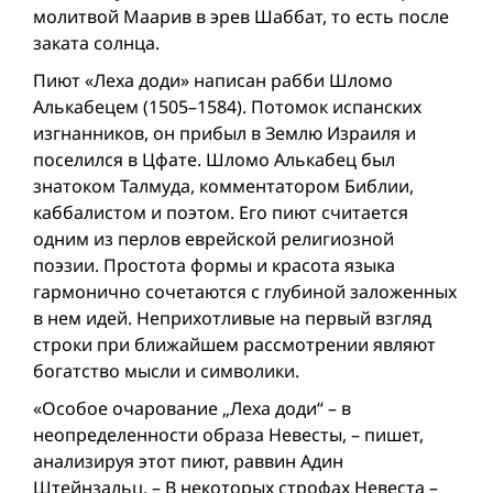
молитвой Маарив в эрев Шаббат, то есть после
заката солнца.
Пиют «Леха доди» написан рабби Шломо
Алькабецем (1505–1584). Потомок испанских
изгнанников, он прибыл в Землю Израиля и
поселился в Цфате. Шломо Алькабец был
знатоком Талмуда, комментатором Библии,
каббалистом и поэтом. Его пиют считается
одним из перлов еврейской религиозной
поэзии. Простота формы и красота языка
гармонично сочетаются с глубиной заложенных
в нем идей. Неприхотливые на первый взгляд
строки при ближайшем рассмотрении являют
богатство мысли и символики.
«Особое очарование „Леха доди“ – в
неопределенности образа Невесты, – пишет,
анализируя этот пиют, раввин Адин
Штейнзальц. – В некоторых строфах Невеста –