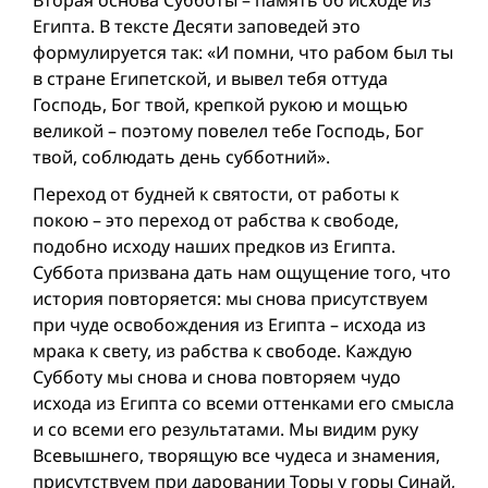
Вторая основа Субботы – память об исходе из
Египта. В тексте Десяти заповедей это
формулируется так: «И помни, что рабом был ты
в стране Египетской, и вывел тебя оттуда
Господь, Бог твой, крепкой рукою и мощью
великой – поэтому повелел тебе Господь, Бог
твой, соблюдать день субботний».
Переход от будней к святости, от работы к
покою – это переход от рабства к свободе,
подобно исходу наших предков из Египта.
Суббота призвана дать нам ощущение того, что
история повторяется: мы снова присутствуем
при чуде освобождения из Египта – исхода из
мрака к свету, из рабства к свободе. Каждую
Субботу мы снова и снова повторяем чудо
исхода из Египта со всеми оттенками его смысла
и со всеми его результатами. Мы видим руку
Всевышнего, творящую все чудеса и знамения,
присутствуем при даровании Торы у горы Синай,