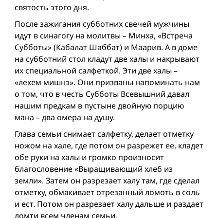
святость этого дня.
После зажигания субботних свечей мужчины
идут в синагогу на молитвы – Минха, «Встреча
Субботы» (Кабалат Шаббат) и Маарив. А в доме
на субботний стол кладут две халы и накрывают
их специальной салфеткой. Эти две халы –
«лехем мишнэ». Они призваны напоминать нам
о том, что в честь Субботы Всевышний давал
нашим предкам в пустыне двойную порцию
мана – два омера на душу.
Глава семьи снимает салфетку, делает отметку
ножом на хале, где потом он разрежет ее, кладет
обе руки на халы и громко произносит
благословение «Выращивающий хлеб из
земли». Затем он разрезает халу там, где сделал
отметку, обмакивает отрезанный ломоть в соль
и ест. Потом он разрезает халу дальше и раздает
ломти всем членам семьи.