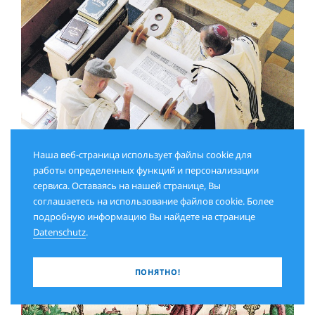
Наша веб-страница использует файлы cookie для
работы определенных функций и персонализации
сервиса. Оставаясь на нашей странице, Вы
ИЮНЬ 2026
соглашаетесь на использование файлов cookie. Более
Недельные чтения Торы
подробную информацию Вы найдете на странице
Datenschutz
.
ПОНЯТНО!