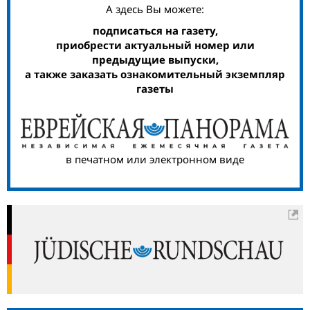
А здесь Вы можете:
подписаться на газету,
приобрести актуальный номер или
предыдущие выпуски,
а также заказать ознакомительный экземпляр
газеты
в печатном или электронном виде