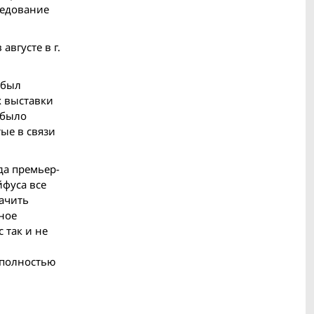
ледование
вгусте в г.
 был
х выставки
 было
ые в связи
да премьер-
йфуса все
ачить
ное
 так и не
 полностью