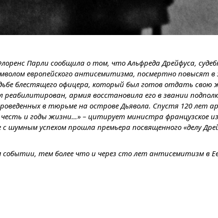
лоренс Парли сообщила о том, что Альфреда Дрейфуса, судеб
символом европейского антисемитизма, посмертно повысят в 
судьбе блестящего офицера, который был готов отдать свою 
 реабилитирован, армия восстановила его в звании подполк
проведенных в тюрьме на острове Дьявола. Спустя 120 лет ар
го честь и годы жизни…» – цитирует министра французское и
ле с шумным успехом прошла премьера посвященного «делу Дре
 событии, тем более что и через сто лет антисемитизм в Е