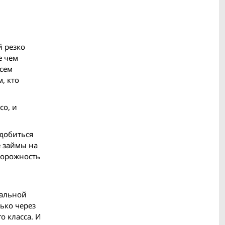
й резко
е чем
сем
, кто
со, и
 добиться
е займы на
сторожность
нальной
ько через
о класса. И