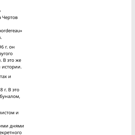
о
а Чертов
bordereau»
.
6 г. он
ругого
 В это же
 истории.
тах и
 г. В это
ибуналом,
листом и
кими днями
екретного