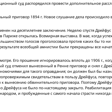
сационный суд распорядился провести дополнительное расс
ьный приговор 1894 г. Новое слушание дела происходило в а
менен на десятилетнее заключение. Неделю спустя Дрейфус
в Париже открылась Всемирная выставка. В мае, когда успе
льшинством голосов проголосовала против каких бы то ни
 результате всеобщей амнистии были прекращены все начат
смотре. Его прошение игнорировалось вплоть до 1906 г., ког
ый суд отменил вынесенный в Ренне приговор и снял с Дре
лномочиями для такого оправдания; он должен был бы назн
неопровержимым свидетельствам в пользу Дрейфуса, повтор
 к вынесению обвинительного приговора. Поэтому Дрейфус
ело Дрейфуса не было по-настоящему закрыто. Реабилитация
народом, и пробужденные с самого начала страсти никогда