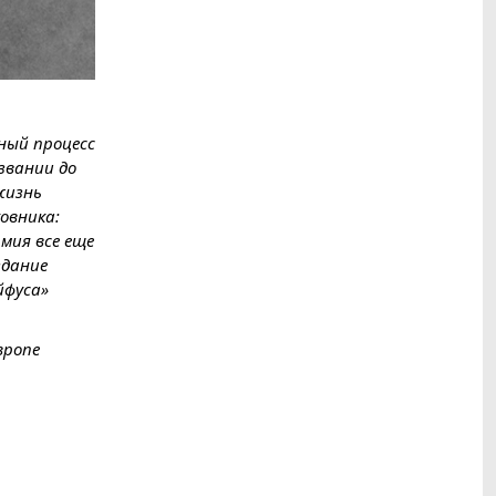
ный процесс
звании до
жизнь
овника:
мия все еще
здание
йфуса»
вропе