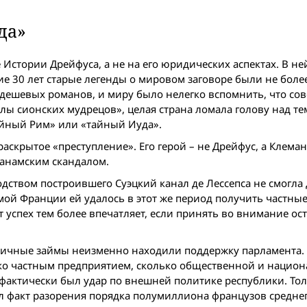
да»
Истории Дрейфуса, а не на его юридических аспектах. В не
ие 30 лет старые легенды о мировом заговоре были не боле
шевых романов, и миру было нелегко вспомнить, что сов
олы сионских мудрецов», целая страна ломала голову над тем
айный Рим» или «тайный Иуда».
аскрытое «преступление». Его герой – не Дрейфус, а Клеман
панамским скандалом.
одством построившего Суэцкий канал де Лессепса не смогла
амой Франции ей удалось в этот же период получить частны
т успех тем более впечатляет, если принять во внимание о
убличные займы неизменно находили поддержку парламента.
ько частным предприятием, сколько общественной и нацио
о фактически был удар по внешней политике республики. Тол
л факт разорения порядка полумиллиона французов среднег