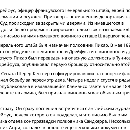
рейфус, офицер французского Генерального штаба, еврей п
ермании и осужден. Приговор – пожизненная депортация н
Суд происходил за закрытыми дверями. Из имевшегося в
 досье было продемонстрировано только так называемое «
са письмо на имя немецкого военного атташе Шварцкоппена
ерального штаба был назначен полковник Пикар. В мае 189
то он убедился в невиновности Дрейфуса и в виновности д
спустя Пикар был переведен на опасную должность в Тунисе.
 Дрейфуса, опубликовал первую брошюру относительно этой
 Сената Шерер-Кестнера о фигурировавших на процессе фак
чал борьбу за пересмотр дела. Четыре недели спустя в ряды
публикована в издававшейся Клемансо газете в январе 1898
 клевете на армию, был признан виновным как обычным тр
растрату. Он сразу поспешил встретиться с английским журна
рейфус, почерк которого он подделал, и что письмо было им
ика отдела контр­разведки полковника Сандхерра. Несколь
ник Анри, сознался в подлоге еще нескольких документов с