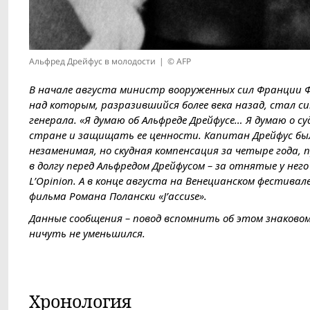
Альфред Дрейфус в молодости
© AFP
В начале августа министр вооруженных сил Франции Ф
над которым, разрази­вшийся более века назад, стал 
генерала. «Я думаю об Альфреде Дрейфусе… Я думаю о 
стране и защищать ее ценности. Капитан Дрейфус был
незаменимая, но скудная компенсация за четыре года, 
в долгу перед Альфредом Дрейфусом – за отнятые у не
L’Opinion. А в конце августа на Венецианском фестива
фильма Романа Полански «J’accuse».
Данные сообщения – повод вспомнить об этом знаковом
ничуть не уменьшился.
Хронология