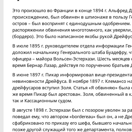
Это произошло во Франции в конце 1894 г. Альфред Д
происхождению, был обвинен в шпионаже в пользу Г
остров – был воспринят с единодушным одобрением. 
распоряжении обвинения многотомного, как уверяли,
(бордеро). Это было написанное якобы рукой Дрейфу
В июле 1895 г. руководителем отдела информации Ген
доложил начальнику Генерального штаба Буадефру, ч
офицера – майора Вольсен-Эстерхази. Шесть месяцев 
время Бернар Лазар, действуя по поручению братьев
В июне 1897 г. Пикар информировал вице-президента
невиновности Дрейфуса. В ноябре 1897 г. Клемансо на
дрейфусаров вступил Золя. Статья «Я обвиняю» была о
же время Пикар был арестован. Золя, обвиненный в
так и Кассационным судом.
В августе 1898 г. Эстерхази был с позором уволен за 
поведал ему, что автором «bordereau» был он, а не Д
сфабриковано по приказу его шефа, бывшего начальн
позже другой служащий того же департамента, полков