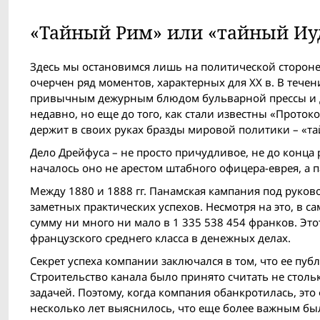
«Тайный Рим» или «тайный Иу
Здесь мы остановимся лишь на политической стороне 
очерчен ряд моментов, характерных для XX в. В течен
привычным дежурным блюдом бульварной прессы и де
недавно, но еще до того, как стали известны «Проток
держит в своих руках бразды мировой политики – «т
Дело Дрейфуса – не просто причудливое, не до конца р
началось оно не арестом штабного офицера-еврея, а 
Между 1880 и 1888 гг. Панамская кампания под руков
заметных практических успехов. Несмотря на это, в с
сумму ни много ни мало в 1 335 538 454 франков. Это
французского среднего класса в денежных делах.
Секрет успеха компании заключался в том, что ее п
Строительство канала было принято считать не стол
задачей. Поэтому, когда компания обанкротилась, эт
несколько лет выяснилось, что еще более важным бы