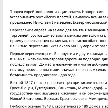
Эпопея еврейской колонизации земель Новороссии – 
эксперимента российских властей. Началось все на зе
продолжено Николаем I на землях Екатеринославской
Переселение евреев на землю для занятия земледели
торговлей, ростовщичеством и мелким ремеслом стал
приему переселенцев на местах, неприспособленность
из 22 тыс. переселившихся около 6000 умерли от раз
Первые переселенцы из Белоруссии и других западн
в 1846 г. Тысячекилометровая дорога на подводах, д
последствиями. До места назначения многие добирал
поэтому переселенцы жили вначале по разным селам и
бездомность продолжалась два года.
Весной 1847-го всех переселенцев приписали к шест
Гросс-Люцен, Гутгеданкен, Гликсталь, Миттельдорф, 
государственных имуществ Киселеву, и он рекомендо
Новый Златополь, Веселая, Красноселовка, Межиречь,
Глубокой осенью 1848 г. строительство 189 домов в 