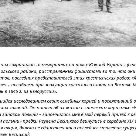
о них сохранилась в мемориалах на полях Южной Украины (сте
льского района, расстрелянных фашистами за то, что они
тов, последних представителей этих крестьянских родов: «Я
ечь, погибшего при эвакуации колхозного скота на Восток. М
 в 1846 г. из Белоруссии».
вшийся исследованием своих семейных корней и посвятивший
ских колоний. Он пишет об их жизни с эпическим лиризмом: «
и запахом полыни – запомнилась мне в мой первый приезд к де
полыни» предки Реувена Бесицкого двинулись в середине XIX 
кая акция, далеко не единственная в последнее столетие сущ
вен Бесицкий: