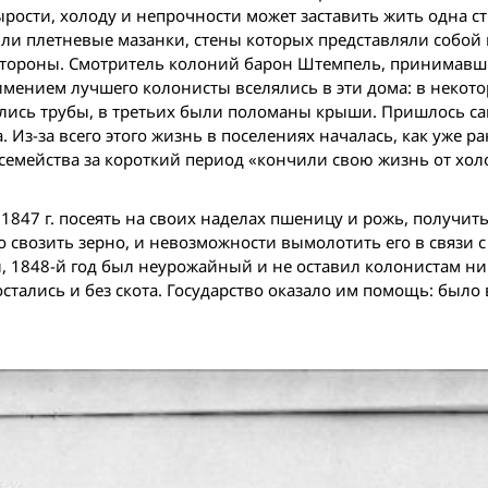
ырости, холоду и непрочности может заставить жить одна с
ыли плетневые мазанки, стены которых представляли собой 
стороны. Смотритель колоний барон Штемпель, принимавш
имением лучшего колонисты вселялись в эти дома: в некото
шились трубы, в третьих были поломаны крыши. Пришлось с
 Из-за всего этого жизнь в поселениях началась, как уже р
семейства за короткий период «кончили свою жизнь от хол
 1847 г. посеять на своих наделах пшеницу и рожь, получи
ло свозить зерно, и невозможности вымолотить его в связи 
, 1848-й год был неурожайный и не оставил колонистам ни
остались и без скота. Государство оказало им помощь: было