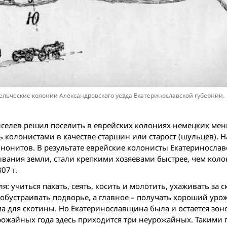
дельческие колонии Александровского уезда Екатеринославской губернии.
иселев решил поселить в еврейских колониях немецких ме
 колонистами в качестве старшин или старост (шульцев). 
ннонитов. В результате еврейские колонисты Екатеринослав
вания земли, стали крепкими хозяевами быстрее, чем кол
07 г.
 учиться пахать, сеять, косить и молотить, ухаживать за с
обустраивать подворье, а главное – получать хороший уро
а для скотины. Но Екатеринославщина была и остается зон
урожайных года здесь приходится три неурожайных. Такими 