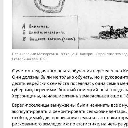
План колонии Межиречь в 1893 г. (И. В. Канкрин. Еврейские земле
Екатеринослав, 1893).
С учетом неудачного опыта обучения переселенцев К
Они должны были не только обучать, но и руководить
десять еврейских семейств поселялась одна семья ме
губернии, перенимая богатый немецкий опыт возделы
Херсонщины, начавшие жизнь земледельцев еще в 18
Евреи-поселенцы вынуждены были начинать все с нуля:
эксплуатировать и ремонтировать сельхозинвентарь, 
необходимый для пропитания семьи и заготовки корм
рискованного земледелия: по статистике, на четыре 