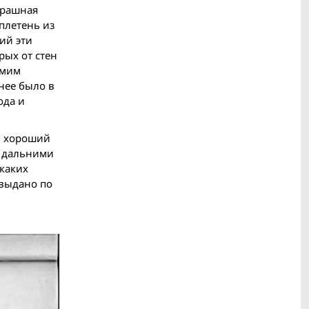
трашная
плетень из
ий эти
рых от стен
амим
анее было в
ода и
ть хороший
с дальними
каких
 выдано по