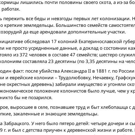
скормицы лишились почти половины своего скота, а из-за б
 работах.
пережить все беды и невзгоды первых лет колонизации. Н
очно крепкие земледельцы. Большинство семейств самостояте
оз­орудий да еще арендовали дополнительные участки.
 инициативе обследовал 17 колоний Екатеринославской губе
ли не просто усредненные данные, а доклад о состоянии ка
ояло из 372 человек в составе 47 семейств; шестеро служил
олониям составляла 23 десятины (по 3,35 десятины на чело
дин факт: после убийства Александра II в 1881 г. по России
и и еврейские колонии – Трудолюбовку, Нечаевку, Графску
не окрестных деревень) забирали имущество и угоняли скот
экономическое положение колонистов было лучше, чем у кр
никто бы не позарился.
е, выросшее в селе, познавшее труд и быт хлебопашца с де
епкие, закаленные и знающие земледельцы.
 Забрацкого. У него было пятеро детей: четыре дочери и с
9 г. и был с детства приучен к деревенской жизни и работе. 