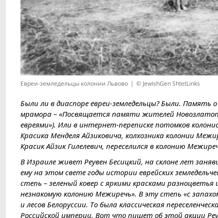
Евреи-земледельцы колонии Львово
© JewishGen ShtetLinks
Были ли в диаспоре евреи-земледельцы? Были. Память 
мрамора – «Посвящается памяти жителей Новозлатопо
евреями»). Или в интернет-переписке потомков колонис
Красика Менделя Айзиковича, колхозника колонии Межир
Красик Айзик Гилелевич, переселился в колонию Межиречь
В Израиле живет Реувен Бесицкий, на склоне лет заня
ему на этом свете годы истории еврейских земледельче
степь – зеленый ковер с яркими красками разноцветья 
незнакомую колонию Межиречь». В эту степь «с запахом 
и лесов Белоруссии. То была классическая переселенчес
Российской империи. Вот что пишет об этой акции Реу