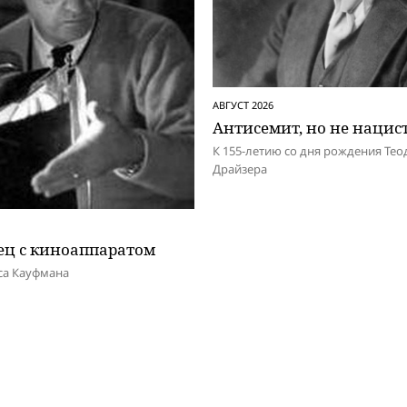
АВГУСТ 2026
Антисемит, но не нацис
К 155-летию со дня рождения Тео
Драйзера
ец с киноаппаратом
са Кауфмана