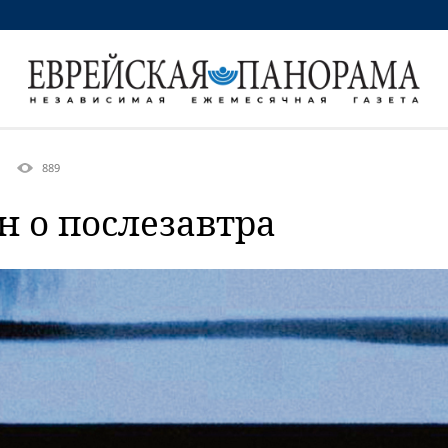
889
н о послезавтра