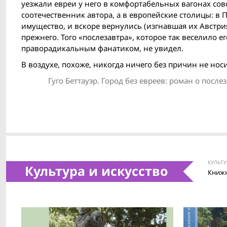
уезжали евреи у него в комфортабельных вагонах совс
соотечественник автора, а в европейские столицы: в
имущество, и вскоре вернулись (изгнавшая их Австри
прежнего. Того «послезавтра», которое так веселило е
праворадикальным фанатиком, не увидел.
В воздухе, похоже, никогда ничего без причин не носи
Гуго Беттауэр. Город без евреев: роман о послеза
КУЛЬТУ
Культура и искусство
Книжн