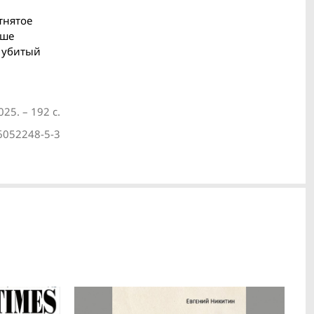
тнятое
чше
и убитый
25. – 192 с.
6052248-5-3