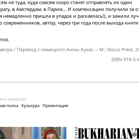
ем не туда, куда совсем скоро станет отправлять их один
 Прагу, в Амстердам, в Париж… И компенсацию получили за о
я немедленно пришла в упадок и раскаялась!), и зажили лу
го современников, автор, через три года после выхода книг
тся.
втра / Перевод с немецкого Анны Кукес. – М.: Ibicus Press, 20
ISBN 978-5-
РА И ИСКУССТВО
ая полка
Культура
Презентация