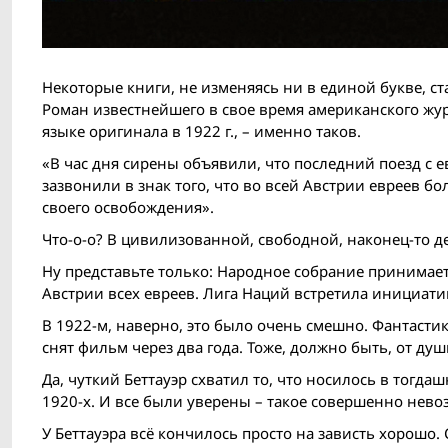
Некоторые книги, не изменяясь ни в единой букве, ст
Роман известнейшего в свое время американского жу
языке оригинала в 1922 г., – именно таков.
«В час дня сирены объявили, что последний поезд с е
зазвонили в знак того, что во всей Австрии евреев б
своего освобождения».
Что-о-о? В цивилизованной, свободной, наконец-то де
Ну представьте только: Народное собрание принимает
Австрии всех евреев. Лига Наций встретила инициат
В 1922-м, наверно, это было очень смешно. Фантасти
снят фильм через два года. Тоже, должно быть, от душ
Да, чуткий Беттауэр схватил то, что носилось в тогда
1920-х. И все были уверены – такое совершенно нево
У Беттауэра всё кончилось просто на зависть хорошо. 