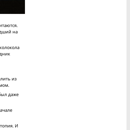
итаются.
едший на
 колокола
здник
елить из
мом.
 был даже
начале
утопия. И