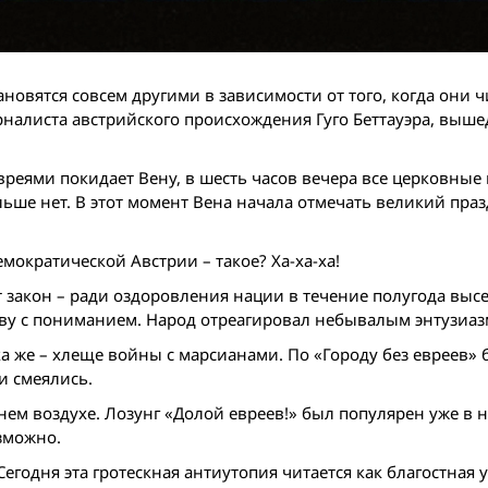
ановятся совсем другими в зависимости от того, когда они ч
рналиста австрийского происхождения Гуго Беттауэра, выш
вреями покидает Вену, в шесть часов вечера все церковные
ольше нет. В этот момент Вена начала отмечать великий пра
мократической Австрии – такое? Ха-ха-ха!
 закон – ради оздоровления нации в течение полугода выс
иву с пониманием. Народ отреагировал небывалым энтузиаз
ка же – хлеще войны с марсианами. По «Городу без евреев»
и смеялись.
шнем воздухе. Лозунг «Долой евреев!» был популярен уже в 
зможно.
Сегодня эта гротескная антиутопия читается как благостная 