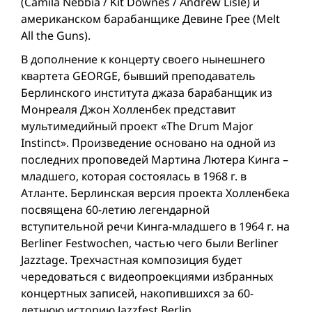
(Camila Nebbia / Kit Downes / Andrew Lisle) и
американском барабанщике Девине Грее (Melt
All the Guns).
В дополнение к концерту своего нынешнего
квартета GEORGE, бывший преподаватель
Берлинского института джаза барабанщик из
Монреаля Джон Холленбек представит
мультимедийный проект «The Drum Major
Instinct». Произведение основано на одной из
последних проповедей Мартина Лютера Кинга –
младшего, которая состоялась в 1968 г. в
Атланте. Берлинская версия проекта Холленбека
посвящена 60-летию легендарной
вступительной речи Кинга-младшего в 1964 г. на
Berliner Festwochen, частью чего были Berliner
Jazztage. Трехчастная композиция будет
чередоваться с видеопроекциями избранных
концертных записей, накопившихся за 60-
летнюю историю Jazzfest Berlin.