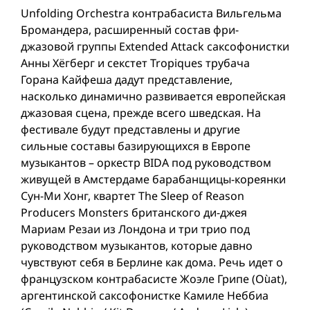
Unfolding Orchestra контрабасиста Вильгельма
Бромандера, расширенный состав фри-
джазовой группы Extended Attack саксофонистки
Анны Хёгберг и секстет Tropiques трубача
Горана Кайфеша дадут представление,
насколько динамично развивается европейская
джазовая сцена, прежде всего шведская. На
фестивале будут представлены и другие
сильные составы базирующихся в Европе
музыкантов – оркестр BIDA под руководством
живущей в Амстердаме барабанщицы-кореянки
Сун-Ми Хонг, квартет The Sleep of Reason
Producers Monsters британского ди-джея
Мариам Резаи из Лондона и три трио под
руководством музыкантов, которые давно
чувствуют себя в Берлине как дома. Речь идет о
французском контрабасисте Жоэле Грипе (Oùat),
аргентинской саксофонистке Камиле Неббиа