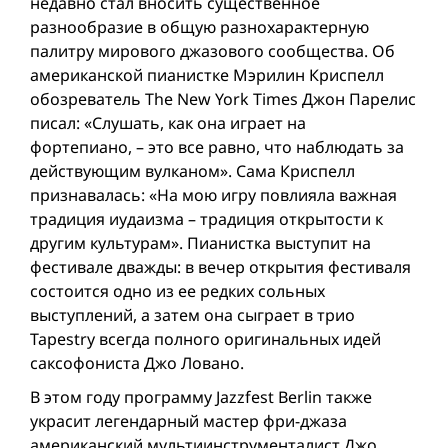
недавно стал вносить существенное
разнообразие в общую разнохарактерную
палитру мирового джазового сообщества. Об
американской пианистке Мэрилин Криспелл
обозреватель The New York Times Джон Парелис
писал: «Слушать, как она играет на
фортепиано, – это все равно, что наблюдать за
действующим вулканом». Сама Криспелл
признавалась: «На мою игру повлияла важная
традиция иудаизма – традиция открытости к
другим культурам». Пианистка выступит на
фестивале дважды: в вечер открытия фестиваля
состоится одно из ее редких сольных
выступлений, а затем она сыграет в трио
Tapestry всегда полного оригинальных идей
саксофониста Джо Ловано.
В этом году программу Jazzfest Berlin также
украсит легендарный мастер фри-джаза
американский мультиинструменталист Джо