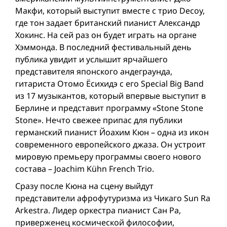
Макфи, который выступит вместе с трио Decoy,
где тон задает британский пианист Александр
Хокинс. На сей раз он будет играть на органе
Хэммонда. В последний фестивальный день
публика увидит и услышит ярчайшeго
представителя японского андеграунда,
гитаристa Отомо Ёсихидэ с eго Special Big Band
из 17 музыкантов, который впервые выступит в
Берлине и представит программу «Stone Stone
Stone». Нечто свежее припас для публики
германский пианист Йоахим Кюн – одна из икон
современного европейского джаза. Он устроит
мировую премьеру программы своего нового
состава – Joachim Kühn French Trio.
Сразу после Кюна на сцену выйдут
представители афрофутуризма из Чикаго Sun Ra
Arkestra. Лидер оркестра пианист Сан Ра,
приверженец космической философии,