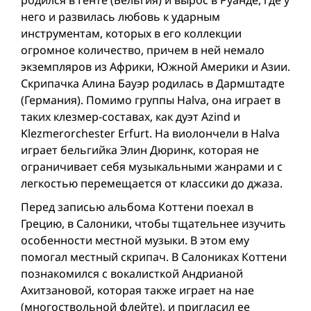
родился в Генте (Бельгия) и вырос в Руанде, где у
него и развилась любовь к ударным
инструментам, которых в его коллекции
огромное количество, причем в ней немало
экземпляров из Африки, Южной Америки и Азии.
Скрипачка Алина Бауэр родилась в Дармштадте
(Германия). Помимо группы Halva, она играет в
таких клезмер-составах, как дуэт Azind и
Klezmerorchester Erfurt. На виолончели в Halva
играет бельгийка Элин Дюринк, которая не
ограничивает себя музыкальными жанрами и с
легкостью перемещается от классики до джаза.
Перед записью альбома Коттени поехал в
Грецию, в Салоники, чтобы тщательнее изучить
особенности местной музыки. В этом ему
помогал местный скрипач. В Салониках Коттени
познакомился с вокалисткой Андрианой
Ахитзановой, которая также играет на нае
(многоствольной флейте), и пригласил ее