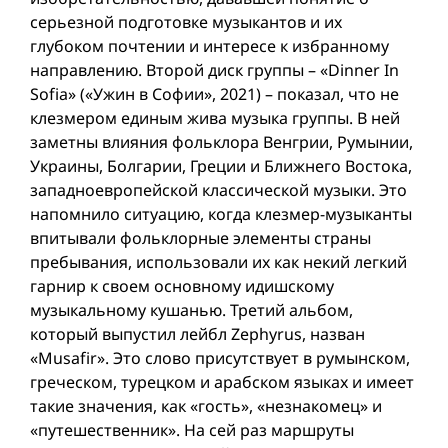
серьезной подготовке музыкантов и их
глубоком почтении и интересе к избранному
направлению. Второй диск группы – «Dinner In
Sofia» («Ужин в Софии», 2021) – показал, что не
клезмером единым жива музыка группы. В ней
заметны влияния фольклора Венгрии, Румынии,
Украины, Болгарии, Греции и Ближнего Востока,
западноевропейской классической музыки. Это
напомнило ситуацию, когда клезмер-музыканты
впитывали фольклорные элементы страны
пребывания, использовали их как некий легкий
гарнир к своем основному идишскому
музыкальному кушанью. Третий альбом,
который выпустил лейбл Zephyrus, назван
«Musafir». Это слово присутствует в румынском,
греческом, турецком и арабском языках и имеет
такие значения, как «гость», «незнакомец» и
«путешественник». На сей раз маршруты