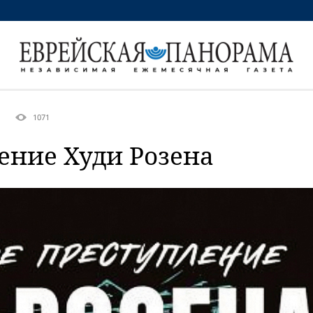
1071
ение Худи Розена