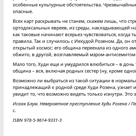
особенные культурные обстоятельства. Чрезвычайные 
опасные.
Всех карт раскрывать не станем, скажем лишь, что с
ортодоксальных евреев, из среды, накладывающей на
как таковые начинают всерьез чувствоваться, когда 
правила. Так и случилось с Иехудой Розеном. Да, он
открытый космос: его община переехала из одного ам
обжито, в другой, возглавляемый мэром-антисемито
Мало того, Худи еще и умудрился влюбиться – в дочь 
община – вся, включая родных сестер (ну, кроме одной
Возможно ли выбраться из такой ситуации в нормаль
принадлежащий к родной среде Худи Розена, узнает из
увидит то, что возможно видеть только изнутри. Это 
Исаак Блум. Невероятное преступление Худи Розена / Пер
с.
ISBN 978-5-9614-9331-3