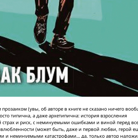
 прозаиком (увы, об авторе в книге не сказано ничего вооб
сто типична, а даже архетипична: история взросления
й страх и риск, с неминуемыми ошибками и виной перед вс
влюбленности (может быть, даже и первой любви, герой ещ
ями и неминуемыми катастрофами… да, только автор наложи