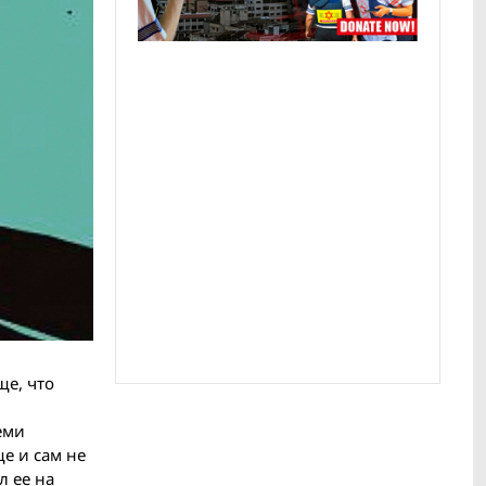
ще, что
еми
е и сам не
л ее на