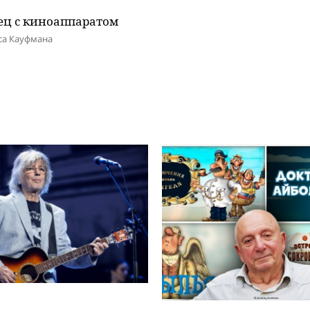
ец с киноаппаратом
са Кауфмана