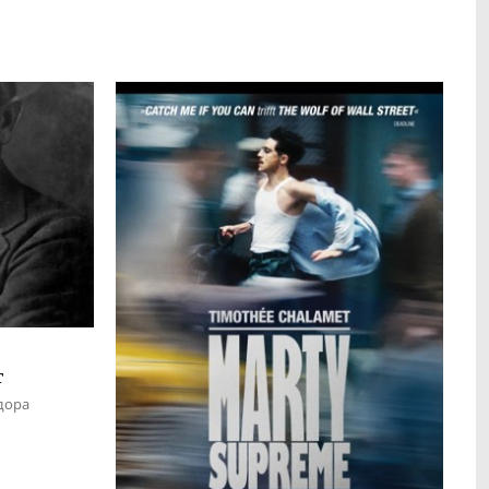
т
дора