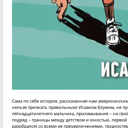
Сама по себе история, рассказанная нам американским
нельзя признать правильным) Исааком Блумом, не про
пятнадцатилетнего мальчика, проламывания – на сво
подряд – границы между детством и юностью, первой 
разобрался) со всеми ее преувеличениями, трудност