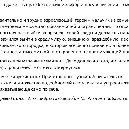
и даже – тут уже без всяких метафор и преувеличений – с
тремительно и трудно взрослеющий герой – мальчик из семь
 человека множество обязанностей и ограничений. Но огр
ты пытаешься выйти за пределы своей среды и дерзаешь нар
 отважился выйти в среду чужую, внешнюю, враждебную, как
ериканского городка, в котором всё было привычно и боле
м (точнее, антисемиткой) и откровенно не принимающий п
той самой мэра-антисемитки… Дело дошло до того, что вся е
) и родителей! – от него отвернулась.
ную живую жизнь? Прочитавший – узнает. А читатель, не
 книги множество подробностей о том, как там устроена жи
захватывающе само по себе.
евод с англ. Александры Глебовской. – М.: Альпина Паблишер, 