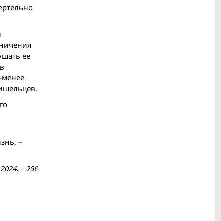
мертельно
и
аничения
ушать ее
 в
е-менее
ришельцев.
го
знь, –
2024. – 256