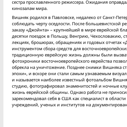
сестра прославленного режиссера. Ожидания оправдал
кинозалам мира.
Вишняк родился в Павловске, недалеко от Санкт-Пете
соблюдать черту оседлости. После большевистской ре
заказу «Джойнта» – крупнейшей в мире еврейской бл
десятки поездок в Польшу, Венгрию, Чехословакию, с
лекциях, брошюрах, обращениях и годовых отчетах «
инструментом сбора средств для восточноевропейски
традиционную еврейскую жизнь должны были вызвать
фотохроники восточноевропейского еврейства позвол
обрекла на уничтожение. Позднее снимки Вишняка ста
эпохи», и вскоре они стали самым узнаваемым визу
и называется наиболее известный фотоальбом Вишняка
студию, фотографировал знаменитостей и ночные клу
жизнь еврейской общины. Однако pабота не приносил
зарекомендовал себя в США как специалист в области
учреждений, ученых и институтов на документирова