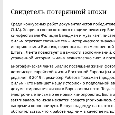
Свидетель потерянной эпохи
Среди конкурсных работ документалистов победителем
США). Жюри, в состав которого входили режиссер Бри
кинофестиваля Фелиция Вальдман и музыкант, писате
фильм отражает сложные темы исторического значени
историю семьи Вишняк, перенося нас из межвоенной
Штаты. Лента повествует о важности воспоминаний, 
утраченной истории. Фильм великолепно снят, и пос
Биографическая лента Биалис посвящена жизни фотог
летописцев еврейской жизни Восточной Европы (см. «
ряда лет. В 2019 г. режиссер Роберта Гроссман (прод
фильм «Кто напишет нашу историю» о подпольной евр
документирования жизни в Варшавском гетто. Тогда я 
электронные письма о ее новых кинопроектах. Была 
затягивалась то из-за нехватки средств (приходилось
пандемии коронавируса. Вескую надежду на то, что в
обстоятельство, что к работе над ним в качестве ис