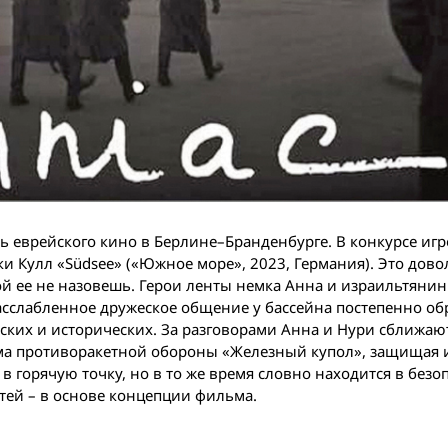
 еврейского кино в Берлине–Бранденбурге. В конкурсе иг
и Кулл «Südsee» («Южное море», 2023, Германия). Это дов
ой ее не назовешь. Герои ленты немка Анна и израильтяни
Расслабленное дружеское общение у бассейна постепенно об
ких и исторических. За разговорами Анна и Нури сближают
ма противоракетной обороны «Железный купол», защищая 
в горячую точку, но в то же время словно находится в безо
тей – в основе концепции фильма.