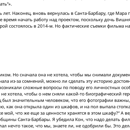
ать“».
ь лет. Наконец, вновь вернулась в Санта-Барбару, где Мара 
ое время начать работу над проектом, поскольку дочь Вишн
арой состоялось в 2014-м. Но фактические съемки фильма н
иком. Но сначала она не хотела, чтобы мы снимали докум
ала из-за сомнений, можно ли сделать эту историю достоян
 возникали сложные вопросы по поводу его личностных осо
 не хотела, чтобы о нем сняли какой-то биографический ге
тец был значительным человеком, что его фотографии важны
, как она открыла один из шкафов, и на пол выпала стопк
е мой, что же еще за ценности хранятся в этом шкафу?“ А в
общины Санта-Барбары. Я убедила Кон, что надо делать филь
л нечто такое, что мы, знаете ли, не одобрили бы. Это дел