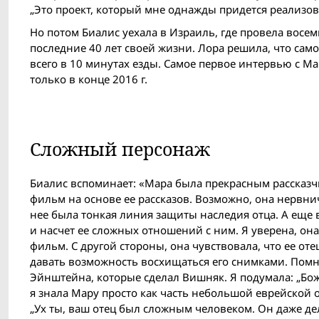
„Это проект, который мне однажды придется реализов
Но потом Биалис уехала в Израиль, где провела восем
последние 40 лет своей жизни. Лора решила, что сам
всего в 10 минутах езды. Самое первое интервью с М
только в конце 2016 г.
Сложный персонаж
Биалис вспоминает: «Мара была прекрасным рассказч
фильм на основе ее рассказов. Возможно, она нервнич
нее была тонкая линия защиты наследия отца. А еще
и насчет ее сложных отношений с ним. Я уверена, она
фильм. С другой стороны, она чувствовала, что ее о
давать возможность восхищаться его снимками. Помню
Эйнштейна, которые сделал Вишняк. Я подумала: „Бож
я знала Мару просто как часть небольшой еврейской 
„Ух ты, ваш отец был сложным человеком. Он даже дела