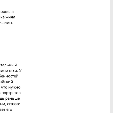
провела
яка жила
ачались
ентальный
ием всех. У
бенностей
ройский
, что нужно
а портретов
едь раньше
м, сказав:
ает его