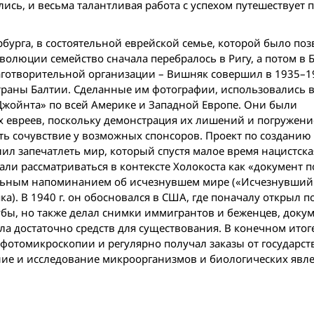
ись, и весьма талантливая работа с успехом путешествует 
рбурга, в состоятельной еврейской семье, которой было по
волюции семейство сначала перебралось в Ригу, а потом в 
аготворительной организации – Вишняк совершил в 1935–19
траны Балтии. Cделанные им фотографии, использовались в
Джойнта» по всей Америке и Западной Европе. Они были
х евреев, поскольку демонстрация их лишений и погружени
 сочувствие у возможных спонсоров. Проект по созданию
ил запечатлеть мир, который спустя малое время нацистск
ли рассматриваться в контексте Холокоста как «документ 
альным напоминанием об исчезнувшем мире («Исчезнувший 
). В 1940 г. он обосновался в США, где поначалу открыл 
бы, но также делал снимки иммигрантов и беженцев, доку
а достаточнo средств для существования. В конечном ито
 фотомикроскопии и регулярно получал заказы от государс
ние и исследование микроорганизмов и биологических явл