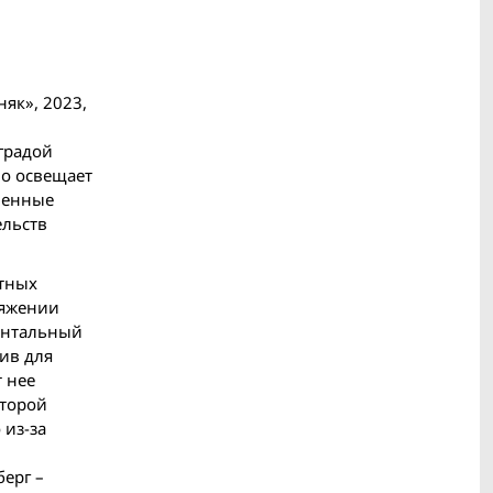
як», 2023,
градой
но освещает
ненные
ельств
стных
тяжении
ментальный
ив для
т нее
оторой
 из-за
ерг –