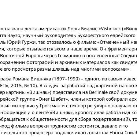
 названа лента американки Лоры Биалис «Vishniac» («Вишн
тта Вауэр, научный руководитель Бухарестского еврейского
ль Юрий Гуржи, так отозвалось о фильме: «Отмеченный на
я, которые отзываются эхом в наше время. Он фрагментар
 Восточной Европы через Германию в послевоенные Соеди
сохранении фотографий и архивных материалов как свидет
ле его просмотра размышляешь над многими вопросами».
рафа Романа Вишняка (1897–1990) – одного из самых изве
ЕП», 2015, № 10). Я следил за работой над картиной на про
юсeр картины «Вишняк») представила на Berlinale свой доку
ейской группе «Онег Шабат», члены которой собирали арх
взял интервью у Гроссман и с тех пор регулярно получаю о
информация и о ленте «Вишняк», кропотливая работа над к
 обращаться к общественности для сбора пожертвований), то
ыход фильмa вопреки трудностям состоится, давало и то
полнительного продюсера подключилась опытная Нэнси Спилб