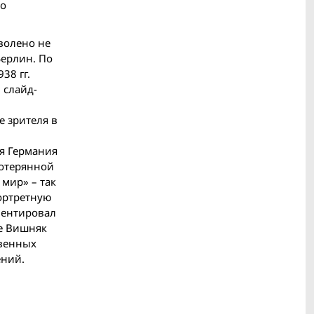
по
зволено не
Берлин. По
38 гг.
 слайд-
е зрителя в
ая Германия
потерянной
мир» – так
портретную
ментировал
ге Вишняк
твенных
ений.