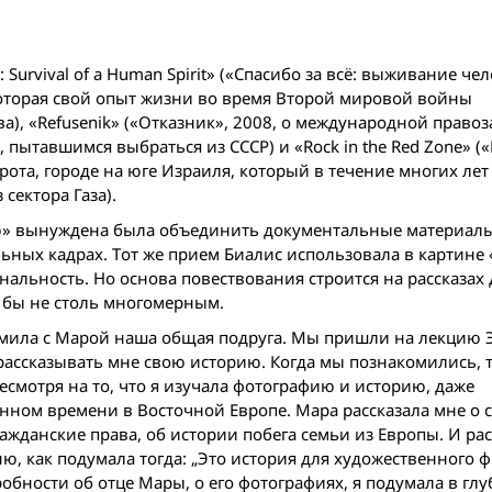
 Survival of a Human Spirit» («Спасибо за всё: выживание че
которая свой опыт жизни во время Второй мировой войны
а), «Refusenik» («Отказник», 2008, о международной прав
ытавшимся выбраться из СССР) и «Rock in the Red Zone» («
ерота, городе на юге Израиля, который в течение многих лет
сектора Газа).
ию» вынуждена была объединить документальные материалы
ьных кадрах. Тoт же прием Биалис использовала в картине
нальность. Но основа повествования строится на рассказах
 бы не столь многомерным.
комила с Марой наша общая подруга. Мы пришли на лекцию 
рассказывать мне свою историю. Когда мы познакомились, т
о несмотря на то, что я изучала фотографию и историю, даже
нном времени в Восточной Европе. Мара рассказала мне о 
ражданские права, об истории побега семьи из Европы. И ра
, как подумала тогда: „Это история для художественного 
дробности об отце Мары, о его фотографиях, я подумала в гл