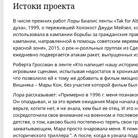
Истоки проекта
В числе прежних работ Лоры Биалис ленты «Tak for Alt:
духа», 1999, о пережившей Холокост Джуди Мейзел, 
использовала в кампании борьбы за гражданские прав
кампании, направленной в помощь советским евреям, п
красной зоне», 2015, о рок-н-ролльных группах из Сд
ежедневно подвергается атакам ракет, выпущенных из 
Роберта Гроссман в ленте «Кто напишет нашу истор
игровыми сценами, испытывая недостаток в хроникал
что позволило ей к тому же добавить в фильм эмоцио
Вишняка – Мары Кон, без участия которой фильм был
Лора рассказывает: «Примерно в 1996 г. меня позна
Он опаздывал, и за это время ожидания Мара начала 
верьте, хотите нет, я не знала, кем был ее отец. И эт
сосредоточила свое внимание на военном и послевое
детстве, о том, каково было постепенно терять свои г
захватывающим, Мара просто очаровала меня. Я помню
исторического триллера “. А поcлe, когда я узнала по