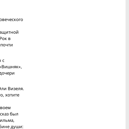
ловеческого
озащитной
Рок в
 почти
 с
 «Вишняк»,
 дочери
Эли Визеля.
о, хотите
своем
ссказ был
фильма,
убине души: