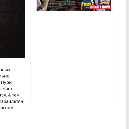
ровых
ольно
н Нури
ретает
ся. А тем
израильтян
пасном