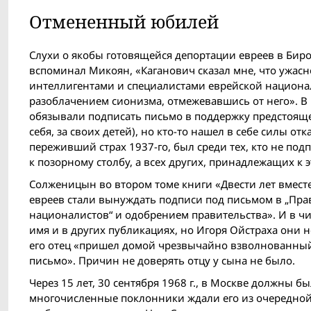
Отмененный юбилей
Слухи о якобы готовящейся депортации евреев в Бироб
вспоминал Микоян, «Каганович сказал мне, что ужасно
интеллигентами и специалистами еврейской националь
разоблачением сионизма, отмежевавшись от него». В 
обязывали подписать письмо в поддержку предстоящей
себя, за своих детей), но кто-то нашел в себе силы от
переживший страх 1937-го, был среди тех, кто не по
к позорному столбу, а всех других, принадлежащих к 
Солженицын во втором томе книги «Двести лет вместе
евреев стали вынуждать подписи под письмом в „Пра
националистов“ и одобрением правительства». И в чис
имя и в других публикациях, но Игоря Ойстраха они н
его отец «пришел домой чрезвычайно взволнованный 
письмо». Причин не доверять отцу у сына не было.
Через 15 лет, 30 сентября 1968 г., в Москве должны
многочисленные поклонники ждали его из очередной 