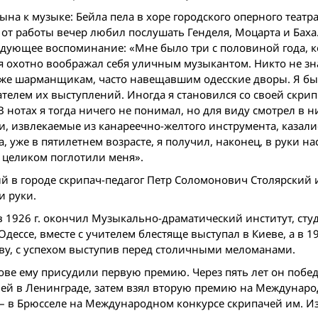
на к музыке: Бейла пела в хоре городского оперного театра
 от работы вечер любил послушать Генделя, Моцарта и Баха
дующее воспоминание: «Мне было три с половиной года, к
я охотно воображал себя уличным музыкантом. Никто не зна
даже шарманщикам, часто навещавшим одесские дворы. Я б
елем их выступлений. Иногда я становился со своей скри
 нотах я тогда ничего не понимал, но для виду смотрел в н
, извлекаемые из канареечно-желтого инструмента, казали
а, уже в пятилетнем возрасте, я получил, наконец, в руки н
я целиком поглотили меня».
 в городе скрипач-педагог Петр Соломонович Столярский 
и руки.
в 1926 г. окончил Музыкально-драматический институт, сту
ессе, вместе с учителем блестяще выступал в Киеве, а в 19
у, с успехом выступив перед столичными меломанами.
ькове ему присудили первую премию. Через пять лет он побед
ей в Ленинграде, затем взял вторую премию на Междунар
ю – в Брюсселе на Международном конкурсе скрипачей им. И