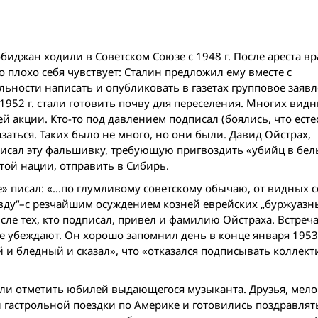
иджан ходили в Советском Союзе с 1948 г. После ареста вр
 плохо себя чувствует: Сталин предложил ему вместе с
ности написать и опубликовать в газетах групповое заявл
1952 г. стали готовить почву для переселения. Многих вид
 акции. Кто-то под давлением подписал (боялись, что есте
казаться. Таких было не много, но они были. Давид Ойстрах,
дписал эту фальшивку, требующую пригвоздить «убийц в бел
этой нации, отправить в Сибирь.
» писал: «...по глумливому советскому обычаю, от видных 
вду“–с резчайшим осуждением козней еврейских „буржуазн
ле тех, кто подписал, привел и фамилию Ойстраха. Встреча
е убеждают. Он хорошо запомнил день в конце января 1953 г
и бледный и сказал», что «отказался подписывать коллект
 были отметить юбилей выдающегося музыканта. Друзья, мел
гастрольной поездки по Америке и готовились поздравлять