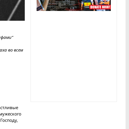
афами“
аха во всем
астливые
 мужеского
Господу,