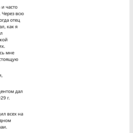
 и часто
. Через всю
огда отец
л, как я
ыл
пкой
их.
сь мне
астоящую
и,
дентом дал
29 г.
ил всех на
одном
заи.