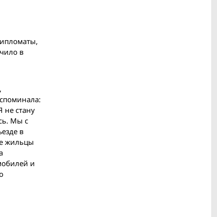
дипломаты,
ачило в
,
вспоминала:
Я не стану
сь. Мы с
ъезде в
ые жильцы
а
мобилей и
о