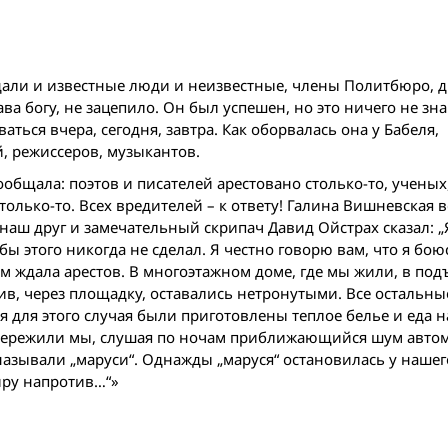
дали и известные люди и неизвестные, члены Политбюро, 
ва богу, не зацепило. Он был успешен, но это ничего не зн
аться вчера, сегодня, завтра. Как оборвалась она у Бабеля,
, режиссеров, музыкантов.
ообщала: поэтов и писателей арестовано столько-то, ученых
только-то. Всех вредителей – к ответу! Галина Вишневская 
 наш друг и замечательный скрипач Давид Ойстрах сказал: „
ы этого никогда не сделал. Я честно говорю вам, что я бою
м ждала арестов. В многоэтажном доме, где мы жили, в под
ив, через площадку, оставались нетронутыми. Все остальн
я для этого случая были приготовлены теплое белье и еда н
о пережили мы, слушая по ночам приближающийся шум авто
называли „маруси“. Однажды „маруся“ остановилась у нашег
иру напротив…“»