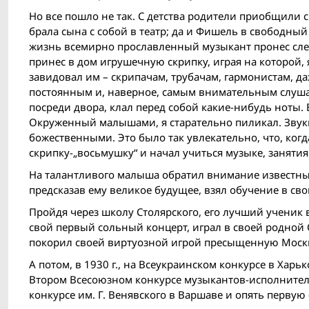
Но все пошло не так. С детства родители приобщили сы
брала сына с собой в театр; да и Фишель в свободный
жизнь всемирно прославленный музыкант пронес сле
принес в дом игрушечную скрипку, играя на которой, 
завидовал им – скрипачам, трубачам, гармонистам, 
постоянным и, наверное, самым внимательным слушат
посреди двора, клал перед собой какие-нибудь ноты. В
Окруженный малышами, я старательно пиликал. Звуки
божественными. Это было так увлекательно, что, когд
скрипку-„восьмушку“ и начал учиться музыке, заняти
На талантливого малыша обратил внимание известный
предсказав ему великое будущее, взял обучение в сво
Пройдя через школу Столярского, его лучший ученик 
свой первый сольный концерт, играл в своей родной Од
покорил своей виртуозной игрой пресыщенную Москв
А потом, в 1930 г., на Всеукраинском конкурсе в Хар
Втором Всесоюзном конкурсе музыкантов-исполнител
конкурсе им. Г. Венявского в Варшаве и опять перву