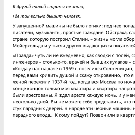
Я другой такой страны не знаю,
Где так вольно дышит человек.
У запущенной машины не было логики: под нее попа
писатели, музыканты, простые граждане. Ойстраха, сла
стране, которую построил Сталин, – жизнь могла оборв
Мейерхольда и y тысяч других выдающихся писателей
«Правда» чуть ли не ежедневно, как сводки с полей, с
инженеров – столько-то, врачей и бывших кулаков – с
«Когда у нас на даче в 1969 г. поселился Солженицын,
перед вами кривить душой и скажу откровенно, что я б
женой пережили 1937-й год, когда вся Москва по ноча
конце концов только моя квартира и квартира напрот
были арестованы. Я ждал ареста каждую ночь, и у мен
несколько дней. Вы не можете себе представить, чт
стук парадных дверей. В народе эти черные машины 
парадного входа… К кому пойдут? Позвонили в кварт