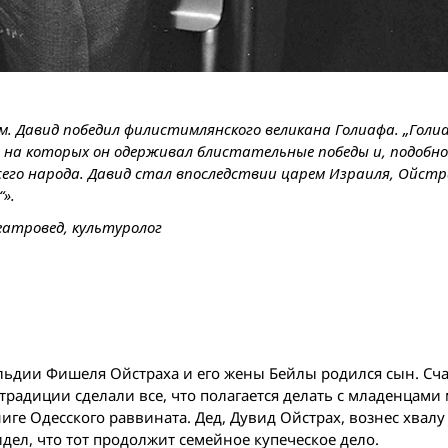
м. Давид победил филистимлянского великана Голиафа. „Голи
 на которых он одерживал блистательные победы и, подобно
сего народа. Давид стал впоследствии царем Израиля, Ойстр
».
еатровед, культуролог
 гильдии Фишеля Ойстраха и его жены Бейлы родился сын. Сч
радиции сделали все, что полагается делать с младенцами
иге Одесского раввината. Дед, Дувид Ойстрах, вознес хвалу 
дел, что тот продолжит семейное купеческое дело.