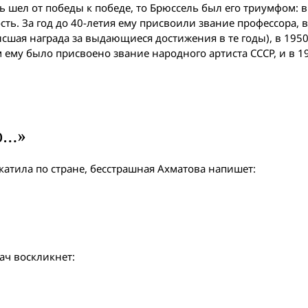
шел от победы к победе, то Брюссель был его триумфом: в 
ь. За год до 40-летия ему присвоили звание профессора, в
ысшая награда за выдающиеся достижения в те годы), в 1950 
 ему было присвоено звание народного артиста СССР, и в 19
ю…»
, катила по стране, бесстрашная Ахматова напишет:
ач воскликнет: