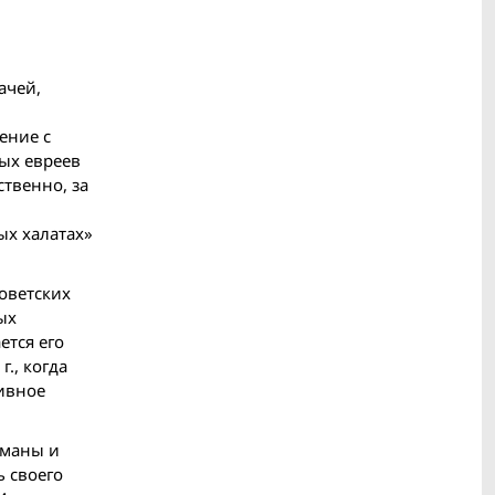
ачей,
ение с
ных евреев
ственно, за
ых халатах»
советских
ых
ется его
., когда
ивное
оманы и
 своего