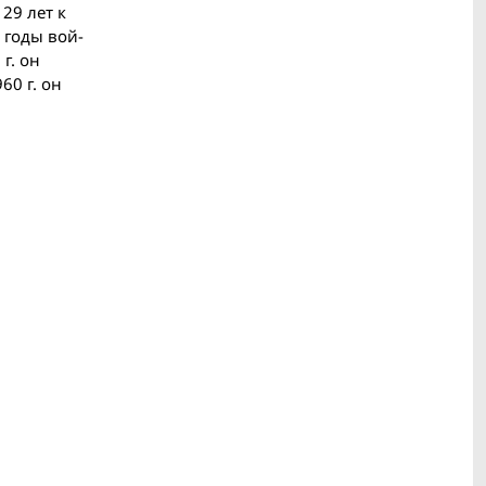
29 лет к
 годы вой­
г. он
60 г. он