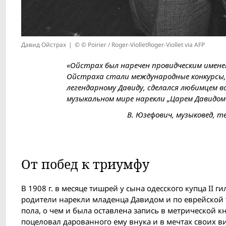
Давид Ойстрах
© © Poirier / Roger-ViolletRoger-Viollet via AFP
«Ойстрах был наречен провидческим имене
Ойстраха стали международные конкурсы,
легендарному Давиду, сделался любимцем в
музыкальном мире нарекли „Царем Давидом“
В. Юзефович, музыковед, т
От побед к триумфу
В 1908 г. в месяце тишрей у сына одесского купца II
родители нарекли младенца Давидом и по еврейской т
пола, о чем и была оставлена запись в метрической кн
поцеловал дарованного ему внука и в мечтах своих ви