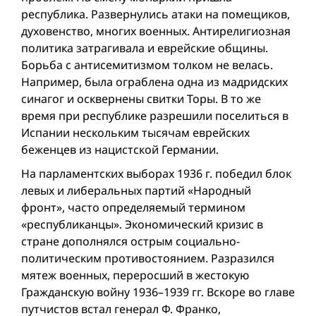
республика. Развернулись атаки на помещиков,
духовенство, многих военных. Антирелигиозная
политика затрагивала и еврейские общины.
Борьба с антисемитизмом толком не велась.
Например, была ограблена одна из мадридских
синагог и осквернены свитки Торы. В то же
время при рес­публике разрешили поселиться в
Испании нескольким тысячам еврейских
беженцев из нацистской Германии.
На парламентских выборах 1936 г. победил блок
левых и либеральных партий «Народный
фронт», часто определяемый термином
«респуб­ликанцы». Экономический кризис в
стране дополнялся острым социально-
политическим противостоянием. Разразился
мятеж военных, переросший в жестокую
Гражданскую вой­ну 1936–1939 гг. Вскоре во главе
путчистов встал генерал Ф. Франко,