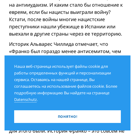
на антииудаизм. И каким стало бы отношение к
евреям, если бы нацисты выиграли вой­ну?
Кстати, после вой­ны многие нацистские
преступники нашли убежище в Испании или
выехали в другие страны через ее территорию.
Историк Альварес Чиллида отмечает, что
«Франко был гораздо менее антисемитом, чем
многие из его соратников». Понятно –
окружение влияло на политику каудильо.
Наша веб-страница использует файлы cookie для
Возможно, и еврейское происхождение
работы определенных функций и персонализации
принуждало его доказывать, что он «истинный
сервиса. Оставаясь на нашей странице, Вы
соглашаетесь на использование файлов cookie. Более
ариец» и, конечно, против «еврейских
подробную информацию Вы найдете на странице
капиталистов». Иначе не удержаться на Олимпе.
Datenschutz
.
А, может, диктатор был и очень равнодушен к
своим национальным корням, видя себя только
католиком и испанским вождем. Ясно одно:
ПОНЯТНО!
спасти можно было больше жизней. Ресурсы
для этого были. История Франко – это совсем не