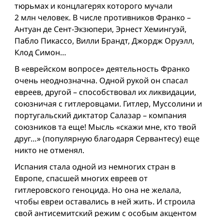
тюрьмах и концлагерях которого мучали
2 млн человек. В числе противников Франко –
Антуан де Сент-Экзюпери, Эрнест Хемингуэй,
Пабло Пикассо, Вилли Брандт, Джордж Оруэлл,
Клод Симон…
В «еврейском вопросе» деятельность Франко
очень неоднозначна. Одной рукой он спасал
евреев, другой – способствовал их ликвидации,
союзничая с гитлеровцами. Гитлер, Муссолини и
португальский диктатор Салазар – компания
союзников та еще! Мысль «скажи мне, кто твой
друг…» (популярную благодаря Сервантесу) еще
никто не отменял.
Испания стала одной из немногих стран в
Европе, спасшей многих евреев от
гитлеровского геноцида. Но она не желала,
чтобы евреи оставались в ней жить. И строила
свой антисемитский режим с особым акцентом