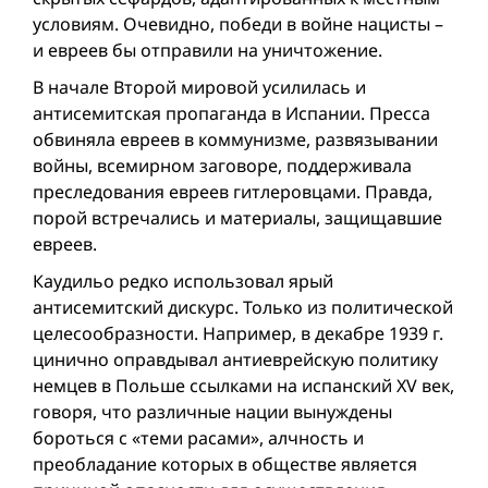
условиям. Очевидно, победи в вой­не нацисты –
и евреев бы отправили на уничтожение.
В начале Второй мировой усилилась и
антисемитская пропаганда в Испании. Пресса
обвиняла евреев в коммунизме, развязывании
вой­ны, всемирном заговоре, поддерживала
преследования евреев гитлеровцами. Правда,
порой встречались и материалы, защищавшие
евреев.
Каудильо редко использовал ярый
антисемитский дискурс. Только из политической
целесообразности. Например, в декабре 1939 г.
цинично оправдывал антиеврейскую политику
немцев в Польше ссылками на испанский XV век,
говоря, что различные нации вынуждены
бороться с «теми расами», алчность и
преобладание которых в обществе является