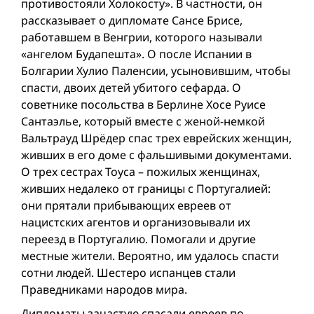
противостояли Холокосту». В частности, он
рассказывает о дипломате Сансе Брисе,
работавшем в Венгрии, которого называли
«ангелом Будапешта». О после Испании в
Болгарии Хулио Паленсии, усыновившим, чтобы
спасти, двоих детей убитого сефарда. О
советнике посольства в Берлине Хосе Руисе
Сантаэлье, который вместе с женой-немкой
Вальтрауд Шрёдер спас трех еврейских женщин,
живших в его доме с фальшивыми документами.
О трех сестрах Тоуса – пожилых женщинах,
живших недалеко от границы с Португалией:
они прятали прибывающих евреев от
нацистских агентов и организовывали их
переезд в Португалию. Помогали и другие
местные жители. Вероятно, им удалось спасти
сотни людей. Шестеро испанцев стали
Праведниками народов мира.
Дипломаты зачастую спасали евреев по