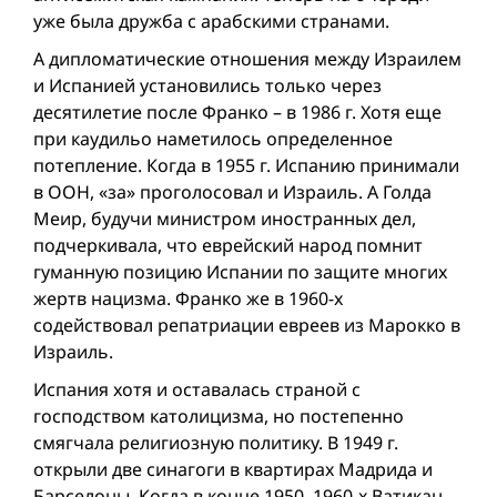
уже была дружба с арабскими странами.
А дипломатические отношения между Израилем
и Испанией установились только через
десятилетие после Франко – в 1986 г. Хотя еще
при каудильо наметилось определенное
потепление. Когда в 1955 г. Испанию принимали
в ООН, «за» проголосовал и Израиль. А Голда
Меир, будучи министром иностранных дел,
подчеркивала, что еврейский народ помнит
гуманную позицию Испании по защите многих
жертв нацизма. Франко же в 1960-х
содействовал репатриации евреев из Марокко в
Израиль.
Испания хотя и оставалась страной с
господством католицизма, но постепенно
смягчала религиозную политику. В 1949 г.
открыли две синагоги в квартирах Мадрида и
Барселоны. Когда в конце 1950–1960-х Ватикан