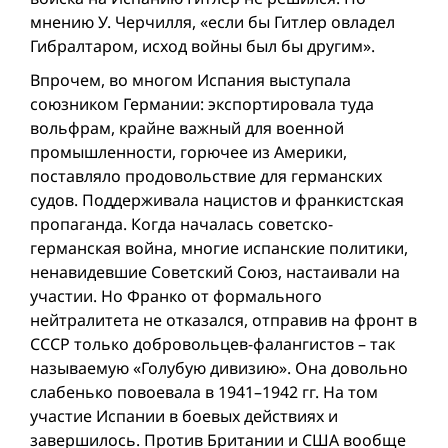
мнению У. Черчилля, «если бы Гитлер овладел
Гибралтаром, исход вой­ны был бы другим».
Впрочем, во многом Испания выступала
союзником Германии: экспортировала туда
вольфрам, крайне важный для военной
промышленности, горючее из Америки,
поставляло продовольствие для германских
судов. Поддерживала нацистов и франкистская
пропаганда. Когда началась советско-
германская вой­на, многие испанские политики,
ненавидевшие Советский Союз, настаивали на
участии. Но Франко от формального
нейтралитета не отказался, отправив на фронт в
СССР только добровольцев-фалангистов – так
называемую «Голубую дивизию». Она довольно
слабенько повоевала в 1941–1942 гг. На том
участие Испании в боевых действиях и
завершилось. Против Британии и США вообще