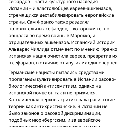
сефардов – части культурного наследия
Испании – и властолюбцев евреев-ашкеназов,
стремящихся дестабилизировать европейские
страны. Сам Франко также разделял
положительных сефардов, с которыми тесно
общался во время вой­ны в Марокко, и
отрицательных ашкеназов. Испанский историк
Альварес Чиллида отмечает: по мнению Франко,
испанская нация очистила евреев, превратив их
в сефардов, в отличие от других их единоверцев.
Германские нацисты пытались средствами
пропаганды культивировать в Испании расово-
биологический антисемитизм, однако на
испанской почве он так и не прижился.
Католическая церковь критиковала расистские
теории как антихристианские. В Испании не
было законов о расовой дискриминации,
подобных нюрнбергским, и за еврейское
происхождение не сажали в тюрьмы или