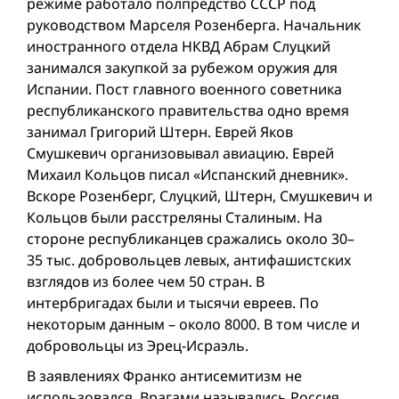
режиме работало полпредство СССР под
руководством Марселя Розенберга. Начальник
иностранного отдела НКВД Абрам Слуцкий
занимался закупкой за рубежом оружия для
Испании. Пост главного военного советника
республиканского правительства одно время
занимал Григорий Штерн. Еврей Яков
Смушкевич организовывал авиацию. Еврей
Михаил Кольцов писал «Испанский дневник».
Вскоре Розенберг, Слуцкий, Штерн, Смушкевич и
Кольцов были расстреляны Сталиным. На
стороне республиканцев сражались около 30–
35 тыс. добровольцев левых, антифашистских
взглядов из более чем 50 стран. В
интербригадах были и тысячи евреев. По
некоторым данным – около 8000. В том числе и
добровольцы из Эрец-Исраэль.
В заявлениях Франко антисемитизм не
использовался. Врагами назывались Россия,