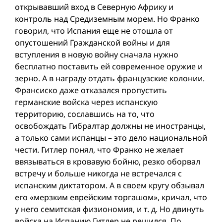
открывавший вход в Северную Африку и
контроль над Средиземным морем. Но Франко
говорил, что Испания еще не отошла от
опустошений Гражданской вой­ны и для
вступления в новую вой­ну сначала нужно
бесплатно поставить ей современное оружие и
зерно. А в награду отдать французские колонии.
Франсиско даже отказался пропустить
германские войска через испанскую
территорию, сославшись на то, что
освобождать Гибралтар должны не иностранцы,
а только сами испанцы – это дело национальной
чести. Гитлер понял, что Франко не желает
ввязываться в кровавую бойню, резко оборвал
встречу и больше никогда не встречался с
испанским диктатором. А в своем кругу обзывал
его «мерзким еврейским торгашом», кричал, что
у него семитская физиономия, и т. д. Но двинуть
войска на Испанию Гитлер не решился. По