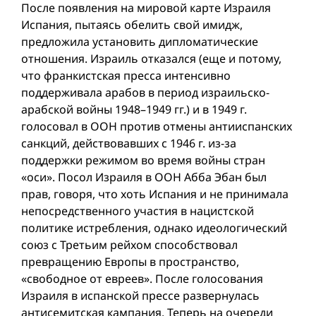
После появления на мировой карте Израиля
Испания, пытаясь обелить свой имидж,
предложила установить дипломатические
отношения. Израиль отказался (еще и потому,
что франкистская пресса интенсивно
поддерживала арабов в период израильско-
арабской вой­ны 1948–1949 гг.) и в 1949 г.
голосовал в ООН против отмены антииспанских
санкций, действовавших с 1946 г. из-за
поддержки режимом во время вой­ны стран
«оси». Посол Израиля в ООН Абба Эбан был
прав, говоря, что хоть Испания и не принимала
непосредственного участия в нацистской
политике истребления, однако идеологический
союз с Третьим рейхом способствовал
превращению Европы в пространство,
«свободное от евреев». После голосования
Израиля в испанской прессе развернулась
антисемитская кампания. Теперь на очереди