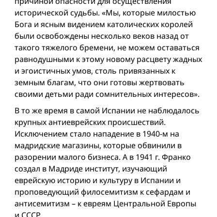
причиной опасности для осуществления
исторической судьбы. «Мы, которые милостью
Бога и ясным видением католических королей
были освобождены несколько веков назад от
такого тяжелого бремени, не можем оставаться
равнодушными к этому новому расцвету жадных
и эгоистичных умов, столь привязанных к
земным благам, что они готовы жертвовать
своими детьми ради сомнительных интересов».
В то же время в самой Испании не наблюдалось
крупных антиеврейских происшествий.
Исключением стало нападение в 1940-м на
мадридские магазины, которые обвинили в
разорении малого бизнеса. А в 1941 г. Франко
создал в Мадриде институт, изучающий
еврейскую историю и культуру в Испании и
проповедующий филосемитизм к сефардам и
антисемитизм – к евреям Центральной Европы
и СССР.