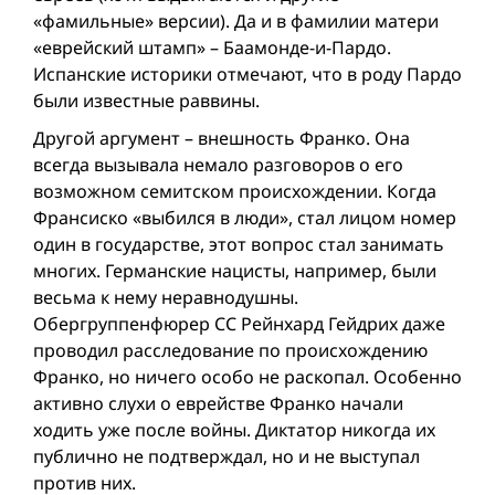
«фамильные» версии). Да и в фамилии матери
«еврейский штамп» – Баамонде-и-Пардо.
Испанские историки отмечают, что в роду Пардо
были известные раввины.
Другой аргумент – внешность Франко. Она
всегда вызывала немало разговоров о его
возможном семитском происхождении. Когда
Франсиско «выбился в люди», стал лицом номер
один в государстве, этот вопрос стал занимать
многих. Германские нацисты, например, были
весьма к нему неравнодушны.
Обергруппенфюрер СС Рейнхард Гейдрих даже
проводил расследование по происхождению
Франко, но ничего особо не раскопал. Особенно
активно слухи о еврействе Франко начали
ходить уже после вой­ны. Диктатор никогда их
публично не подтверждал, но и не выступал
против них.