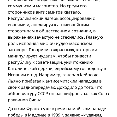
коммунизм и масонство. Но среди его
сторонников антисемитов хватало.
Республиканский лагерь ассоциировали с
евреями и, апеллируя к антиеврейским
стереотипам в общественном сознании, в
выражениях зачастую не стеснялись. Главную
роль исполнял миф об иудео-масонском
заговоре. Говорили о «красных», которыми
манипулирует иудаизм, чтобы привести
республику к советизации, уничтожению
Католической церкви, еврейскому господству в
Испании и т. д. Например, генерал Кейпо де
Льяно прибегал к антисемитским нападкам в
своих радиопередачах. Доходило до того, что
аббревиатуру СССР он расшифровывал как Союз
раввинов Сиона.
Да и сам Франко уже в речи на майском параде
победы в Мадриде в 1939 г. заявил: «Иудаизм,