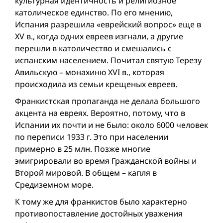
культурная идентичность и религиозное
католическое единство. По его мнению,
Испания разрешила «еврейский вопрос» еще в
XV в., когда одних евреев изгнали, а другие
перешли в католичество и смешались с
испанским населением. Почитал святую Терезу
Авильскую – монахиню XVI в., которая
происходила из семьи крещеных евреев.
Франкистская пропаганда не делала большого
акцента на евреях. Вероятно, потому, что в
Испании их почти и не было: около 6000 человек
по переписи 1933 г. Это при населении
примерно в 25 млн. Позже многие
эмигрировали во время Гражданской вой­ны и
Второй мировой. В общем – капля в
Средиземном море.
К тому же для франкистов было характерно
противопоставление достойных уважения