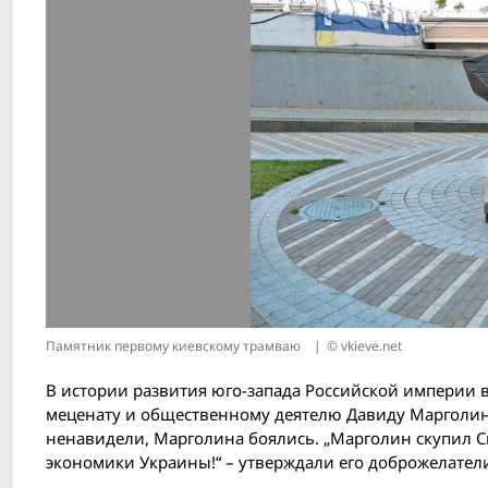
Памятник первому киевскому трамваю
© vkieve.net
В истории развития юго-запада Российской империи 
меценату и общественному деятелю Давиду Марголин
ненавидели, Марголина боялись. „Марголин скупил Св
экономики Украины!“ – утверждали его доброжелате