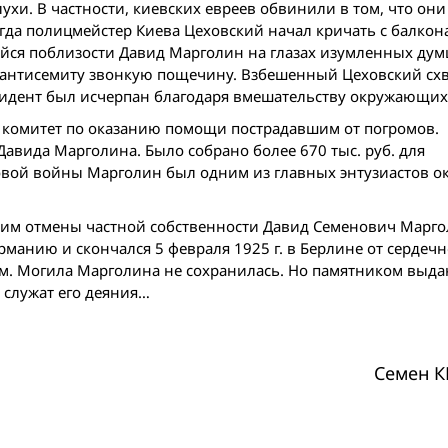
хи. В частности, киевских евреев обвинили в том, что они
гда полицмейстер Киева Цеховский начал кричать с балкон
ийся поблизости Давид Марголин на глазах изумленных дум
 антисемиту звонкую пощечину. Взбешенный Цеховский схв
цидент был исчерпан благодаря вмешательству окружающих
й комитет по оказанию помощи пострадавшим от погромов.
Давида Марголина. Было собрано более 670 тыс. руб. для
овой вой­ны Марголин был одним из главных энтузиастов о
 ним отмены частной собственности Давид Семенович Марг
рманию и скончался 5 февраля 1925 г. в Берлине от сердечн
этом. Могила Марголина не сохранилась. Но памятником вы
служат его деяния…
Семен 