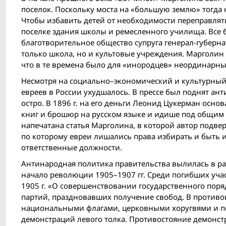
поселок. Поскольку моста на «большую землю» тогда 
Чтобы избавить детей от необходимости переправлять
поселке здания школы и ремесленного училища. Все 
благотворительное общество супруга генерал-губерна
только школа, но и культовые учреждения. Марголин
что в те времена было для «инородцев» неординарны
Несмотря на социально–экономический и культурный п
евреев в России ухудшалось. В прессе был поднят а
остро. В 1896 г. на его деньги Леонид Цукерман осно
книг и брошюр на русском языке и идише под общим 
напечатана статья Марголина, в которой автор подве
по которому евреи лишались права избирать и быть 
ответственные должности.
Антинародная политика правительства вылилась в рас
начало революции 1905–1907 гг. Среди погибших уча
1905 г. «О совершенствовании государственного пор
партий, праздновавших получение свобод. В противо
национальными флагами, церковными хоругвями и по
демонстраций левого толка. Противостояние демонст