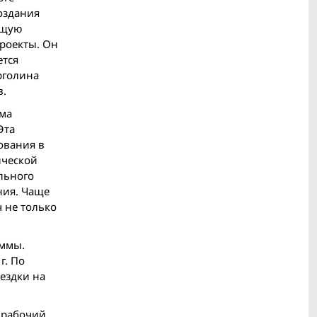
оздания
бщую
проекты. Он
ется
рголина
в.
ема
Эта
ования в
ической
льного
ния. Чаще
ч не только
уммы.
г. По
ездки на
 рабочий