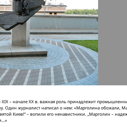
в XIX – начале XX в. важная роль принадлежит промышленни
у. Один журналист написал о нем: «Марголина обожали, М
ятой Киев!“ – вопили его ненавистники. „Марголин – наде
ли…»