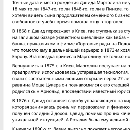
Точные дата и место рождения Давида Марголина не у
18 мая то ли 1847-го, то ли 1848-го, то ли в Пинске, 
хотели видеть сына продолжателем семейного бизнеса
свободное от учебы время помогал отцу в торговле.
В 1868 г. Давид переезжает в Киев, где ступенька за
на Галицком базаре (известном киевлянам как Евбаз 
банка, приказчиком в фирме «Торговые ряды на Подо
что помогло ему в дальнейшей карьере: в 1873-м хоз
Европу. Эта поездка принесла Марголину не только н
Вернувшись в 1875 г. в Киев, Марголин поступает н
предприятии использовалась устаревшая технология,
связи с состоятельными людьми открыли перед 27-ле
раввина Моше Цукера он познакомился с его старшей 
родился сын Арнольд, впоследствии известный юрист
В 1876 г. Давид оставляет службу управляющего на ки
которая занималась речными перевозками и финансов
получен солидный доход. Давид, помимо прочих каче
уникальной интуицией. А Розалия была ему дельной 
К началу 1890-х гг. Давид выгодно покупает нескольк