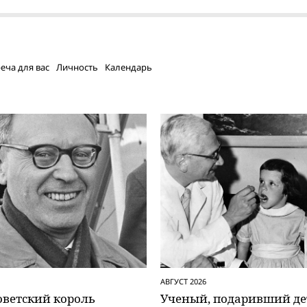
еча для вас
Личность
Календарь
АВГУСТ 2026
оветский король
Ученый, подаривший де