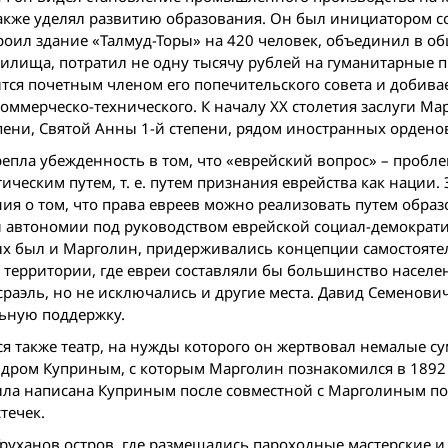
кже уделял развитию образования. Он был инициатором с
оил здание «Талмуд-Торы» на 420 человек, объединил в о
чилища, потратил не одну тысячу рублей на гуманитарные 
тся почетным членом его попечительского совета и добива
оммерческо-технического. К началу ХХ столетия заслуги Ма
пени, Святой Анны 1-й степени, рядом иностранных ордено
крепла убежденность в том, что «еврейский вопрос» – пробл
еским путем, т. е. путем признания еврейства как нации. 
ия о том, что права евреев можно реализовать путем образ
й автономии под руководством еврейской социал-демократ
рых был и Марголин, придерживались концепции самостояте
 территории, где евреи составляли бы большинство населе
сраэль, но не исключались и другие места. Давид Семенови
льную поддержку.
я также театр, на нужды которого он жертвовал немалые с
ндром Куприным, с которым Марголин познакомился в 1892 
ыла написана Куприным после совместной с Марголиным по
течек.
руханов остров, где размещались пароходные мастерские и