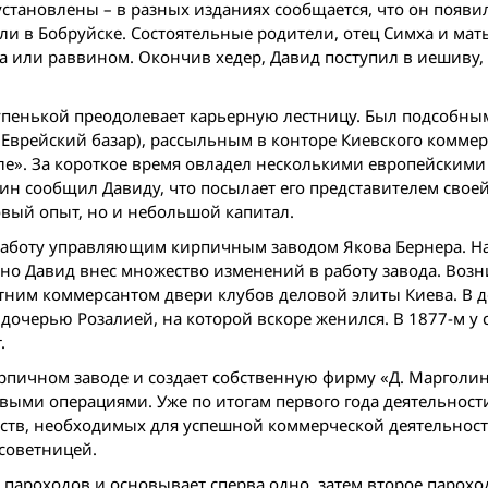
становлены – в разных изданиях сообщается, что он появил
то ли в Бобруйске. Состоятельные родители, отец Симха и мать
 или раввином. Окончив хедер, Давид поступил в иешиву, 
 ступенькой преодолевает карьерную лестницу. Был подсобн
– Еврейский базар), рассыльным в конторе Киевского комме
ле». За короткое время овладел несколькими европейскими
яин сообщил Давиду, что посылает его представителем свое
овый опыт, но и небольшой капитал.
а работу управляющим кирпичным заводом Якова Бернера. Н
 но Давид внес множество изменений в работу завода. Воз
тним коммерсантом двери клубов деловой элиты Киева. В 
дочерью Розалией, на которой вскоре женился. В 1877-м у 
.
рпичном заводе и создает собственную фирму «Д. Марголин 
ыми операциями. Уже по итогам первого года деятельност
ств, необходимых для успешной коммерческой деятельност
советницей.
о пароходов и основывает сперва одно, затем второе парохо