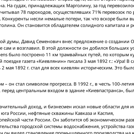
на. На судах, принадлежащих Марголину, за год перевозило
насчитывал 78 пароходов, осуществлявших 71% перевозок по
б. Конкуренты несли немалые потери, так что вскоре были
олина. Он становится обладателем солидного капитала и 
дской думы, Давид Семенович внес предложение о создании 
е сам и возглавил. В этой должности он добился больших ус
mens было построено 11 км трамвайных путей, по которым 
поездке газета «Киевлянин» писала 3 мая 1892 г.: «Ура! В 
2 мая 1892 г. стал для всех киевлян историческим. Это было
– он стал символом прогресса. В 1992 г., в честь 100-летия
е, перед центральным входом в здание «Киевпастранса», бы
чительный доход, и бизнесмен искал новые области для и
юга России, нефтяные скважины Кавказа и Каспия,
ейской части России. Он заботится об экономическом раз
тельства городской системы водоснабжения, устройства газ
ач он видел становление промышленного производства на 