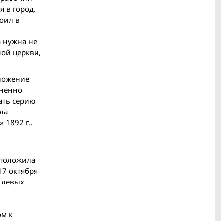
 в город.
оил в
а нужна не
ной церкви,
оложение
зненно
кать серию
ла
 1892 г.,
 положила
17 октября
 левых
н
ом к