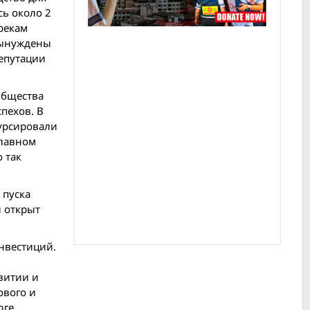
сь около 2
 рекам
 вынуждены
репутации
Общества
пехов. В
курсировали
славном
 так
 пуска
л открыт
нвестиций.
витии и
ового и
юге