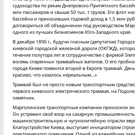
судоходства по рекам Днепровско-Припятского бассей
млн пассажиров и свыше 50 тыс. т грузов. Его флот 
бассейна и приносивших годовой доход в 1,5 млн ру
договориться об объединении под руководством Марг
одного из лучших бизнесменов Юго-Западного края.
В декабре 1890 г., будучи гласным (депутатом) Горо
киевской городской железной дороги (ОКГЖД), которо
течение полутора лет в сотрудничестве с фирмой Sie
восемь спаренных трамвайных вагонов. О его пробной 
городе Киеве появился второй в Европе трамвай. День 
красиво, что казалось нереальным…»
Трамвай был не просто новым транспортным средством 
первого киевского электрического трамвая, на Подол
памятник.
Марголинские транспортные компании приносили зна
Он устремил свой взор на сахарную промышленность 
машиностроительную и чугунолитейную отрасли европ
благоустройстве Киева, выступает инициатором строи
электрического освещения. Одной из важнейших зад