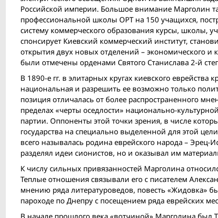
Российской империи. Большое внимание Марголин та
профессиональной школы ОРТ на 150 учащихся, постр
систему коммерческого образования курсы, школы, у
спонсирует Киевский коммерческий институт, станови
открытия двух новых отделений – экономического и к
были отмечены орденами Святого Станислава 2-й сте
В 1890-е гг. в элитарных кругах киевского еврейства 
национальная и разрешить ее возможно только политич
позиция отличалась от более распространенного мнен
пределах «черты оседлости» национально-культурно
партии. Оппоненты этой точки зрения, в числе кото
государства на специально выделенной для этой цели
всего называлась родина еврейского народа – Эрец-И
разделял идеи сионистов, но и оказывал им материа
К числу сильных привязанностей Марголина относилс
Теплые отношения связывали его с писателем Алекса
мнению ряда литературоведов, повесть «Жидовка» б
пароходе по Днепру с посещением ряда еврейских мес
В начале прошлого века «вотчиной» Марголина был Т