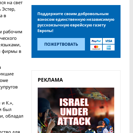
ся на свет
 Эстер,
Поддержите своим добровольным
а в
взносом единственную независимую
русскоязычную еврейскую газету
Европы!
ым рабочим
рческого
ПОЖЕРТВОВАТЬ
 языками,
й фирмы в
а
никшие
РЕКЛАМА
доме
супругов
и К.»,
и был
и, обладал
дство для