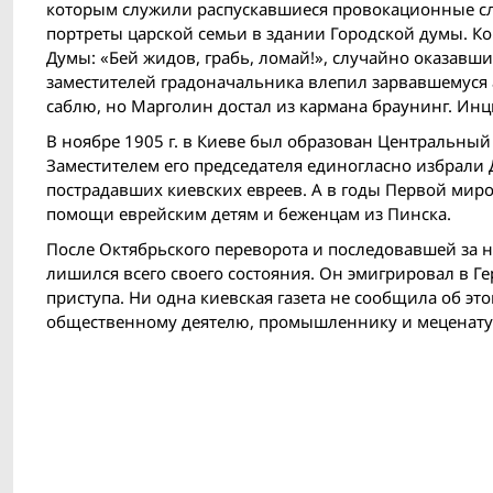
которым служили распускавшиеся провокационные слу
портреты царской семьи в здании Городской думы. Ко
Думы: «Бей жидов, грабь, ломай!», случайно оказавш
заместителей градоначальника влепил зарвавшемуся
саблю, но Марголин достал из кармана браунинг. Ин
В ноябре 1905 г. в Киеве был образован Центральны
Заместителем его председателя единогласно избрали 
пострадавших киевских евреев. А в годы Первой мир
помощи еврейским детям и беженцам из Пинска.
После Октябрьского переворота и последовавшей за
лишился всего своего состояния. Он эмигрировал в Ге
приступа. Ни одна киевская газета не сообщила об 
общественному деятелю, промышленнику и меценату 