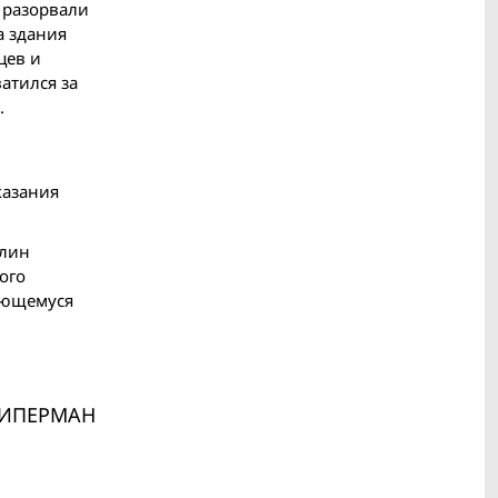
 разорвали
а здания
цев и
атился за
.
казания
олин
ого
дающемуся
КИПЕРМАН