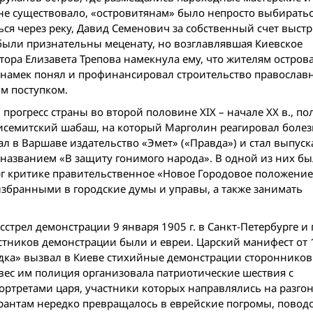
не существовало, «островитянам» было непросто выбираться
ся через реку, Давид Семенович за собственный счет выстр
были признательны меценату, но возглавлявшая Киевское
тора Елизавета Трепова намекнула ему, что жителям остров
 намек понял и профинансировал строительство православ
м поступком.
рогресс страны во второй половине ХIХ – начале ХХ в., п
нтисемитский шабаш, на который Марголин реагировал боле
вал в Варшаве издательство «Эмет» («Правда») и стал выпус
названием «В защиту гонимого народа». В одной из них бы
рг критике правительственное «Новое Городовое положение»
избранными в городские думы и управы, а также занимать
стрел демонстрации 9 января 1905 г. в Санкт-Петербурге и
стников демонстрации были и евреи. Царский манифест от 
ядка» вызвал в Киеве стихийные демонстрации сторонников
вес им полиция организовала патриотические шествия с
ртретами царя, участники которых направлялись на разго
рантам нередко превращалось в еврейские погромы, повод