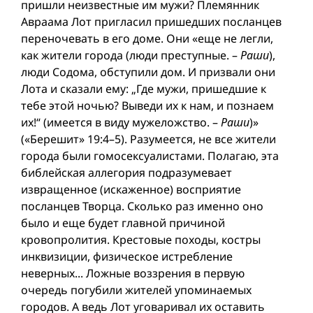
пришли неизвестные им мужи? Племянник
Авраама Лот пригласил пришедших посланцев
переночевать в его доме. Они «еще не легли,
как жители города (люди преступные. –
Раши
),
люди Содома, обступили дом. И призвали они
Лота и сказали ему: „Где мужи, пришедшие к
тебе этой ночью? Выведи их к нам, и познаем
их!“ (имеется в виду мужеложство. –
Раши
)»
(«Берешит» 19:4–5). Разумеется, не все жители
города были гомосексуалистами. Полагаю, эта
библейская аллегория подразумевает
извращенное (искаженное) восприятие
посланцев Творца. Сколько раз именно оно
было и еще будет главной причиной
кровопролития. Крестовые походы, костры
инквизиции, физическое истребление
неверных... Ложные воззрения в первую
очередь погубили жителей упоминаемых
городов. А ведь Лот уговаривал их оставить