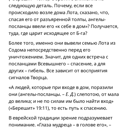
следующую деталь. Почему, если все
происходило возле дома Лота, сказано, что,
спасая его от разъяренной толпы, ангелы-
посланцы ввели его «к себе в дом»? Получается,
туда, где царит исходящее от Б-га?
Более того, именно они вывели семью Лота из
Содома непосредственно перед его
уничтожением. Значит, для одних встреча с
посланцами Всевышнего – спасение, а для
других – гибель. Все зависит от восприятия
сигналов Творца.
«А людей, которые при входе в дом, поразили
они (ангелы-посланцы. –
Е. Д
.) слепотою, от мала
до велика; и не по силам им было найти вход»
(«Берешит» 19:11), то есть путь к спасению.
В еврейской традиции зрение подразумевает
понимание. «Глаза мудреца – в голове его», –