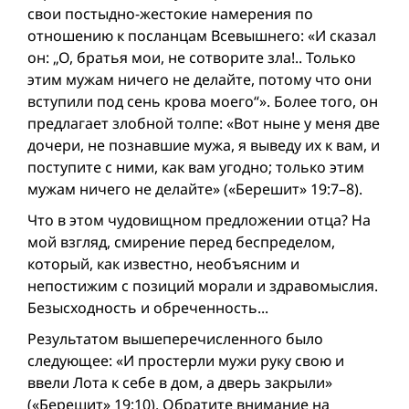
свои постыдно-жестокие намерения по
отношению к посланцам Всевышнего: «И сказал
он: „О, братья мои, не сотворите зла!.. Только
этим мужам ничего не делайте, потому что они
вступили под сень крова моего“». Более того, он
предлагает злобной толпе: «Вот ныне у меня две
дочери, не познавшие мужа, я выведу их к вам, и
поступите с ними, как вам угодно; только этим
мужам ничего не делайте» («Берешит» 19:7–8).
Что в этом чудовищном предложении отца? На
мой взгляд, смирение перед беспределом,
который, как известно, необъясним и
непостижим с позиций морали и здравомыслия.
Безысходность и обреченность...
Результатом вышеперечисленного было
следующее: «И простерли мужи руку свою и
ввели Лота к себе в дом, а дверь закрыли»
(«Берешит» 19:10). Обратите внимание на