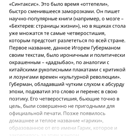
«Синтаксис». Это было время «оттепели»,
быстро сменившееся заморозками. Он пишет
научно-популярные книги (например, о мозге –
«Бехтерев: страницы жизни»), но в ящиках стола
уже множатся те самые четверостишия,
которым предстоит разлететься по всей стране.
Первое название, данное Игорем Губерманом
своим текстам, было ироничным и политически
окрашенным – «дадзыбао», по аналогии с
китайскими рукописными плакатами с критикой
и лозунгами времен «культурной революции».
Губерман, обладавший чутким слухом к абсурду
эпохи, подхватил это слово и перенес в свою
поэтику. Его четверостишия, бьющие точно в
цель, были совершенно не пригодными для
официальной печати. Позже появилось
домашнее и теплое название «гарики»,
образованное от его имени Гарик, которое и
закрепилось за этим жанром.