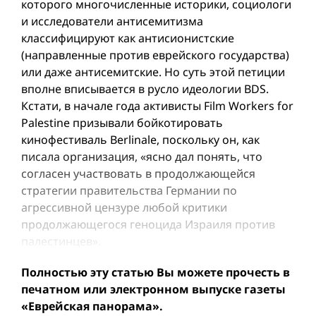
которого многочисленные историки, социологи
и исследователи антисемитизма
классифицируют как антисионистские
(направленные против еврейского государства)
или даже антисемитские. Но суть этой петиции
вполне вписывается в русло идеологии BDS.
Кстати, в начале года активисты Film Workers for
Palestine призывали бойкотировать
кинофестиваль Berlinale, поскольку он, как
писала организация, «ясно дал понять, что
согласен участвовать в продолжающейся
стратегии правительства Германии по
агрессивной цензуре любой критики
продолжающегося геноцида Израиля против
палестинцев».
Полностью эту статью Вы можете прочесть в
печатном или электронном выпуске газеты
«Еврейская панорама».