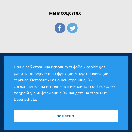
МЫ В СОЦСЕТЯХ
Наша веб-страница использует файлы cookie для
© 2026 Еврейская Панорама. Все права защищены
работы определенных функций и персонализации
сервиса. Оставаясь на нашей странице, Вы
соглашаетесь на использование файлов cookie. Более
AGB
DATENSCHUTZ
IMPRESSUM
подробную информацию Вы найдете на странице
Datenschutz
.
ПОНЯТНО!