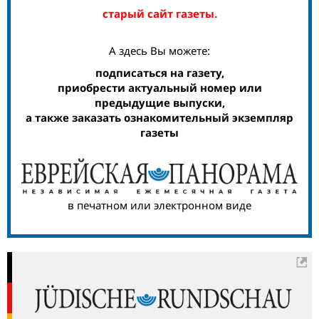
старый сайт газеты.
А здесь Вы можете:
подписаться на газету,
приобрести актуальный номер или
предыдущие выпуски,
а также заказать ознакомительный экземпляр
газеты
в печатном или электронном виде