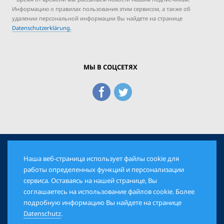
Информацию о правилах пользования этим сервисом, а также об
удалении персональной информации Вы найдете на странице
Datenschutzerklärung.
МЫ В СОЦСЕТЯХ
Наша веб-страница использует файлы cookie для
© 2026 Еврейская Панорама. Все права защищены
работы определенных функций и персонализации
сервиса. Оставаясь на нашей странице, Вы
соглашаетесь на использование файлов cookie. Более
AGB
DATENSCHUTZ
IMPRESSUM
подробную информацию Вы найдете на странице
Datenschutz
.