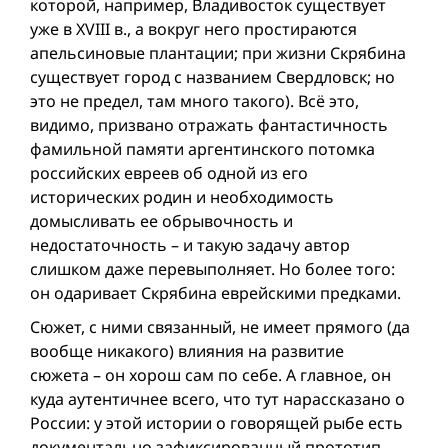
которой, например, Владивосток существует
уже в XVIII в., а вокруг него простираются
апельсиновые плантации; при жизни Скрябина
существует город с названием Свердловск; но
это не предел, там много такого). Всё это,
видимо, призвано отражать фантастичность
фамильной памяти аргентинского потомка
российских евреев об одной из его
исторических родин и необходимость
домысливать ее обрывочность и
недостаточность – и такую задачу автор
слишком даже перевыполняет. Но более того:
он одаривает Скрябина еврейскими предками.
Сюжет, с ними связанный, не имеет прямого (да
вообще никакого) влияния на развитие
сюжета – он хорош сам по себе. А главное, он
куда аутентичнее всего, что тут нарассказано о
России: у этой истории о говорящей рыбе есть
документально зафиксированный прототип.