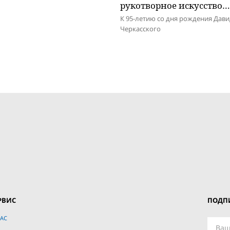
рукотворное искусство…
К 95-летию со дня рождения Дав
Черкасского
РВИС
ПОДПИ
АС