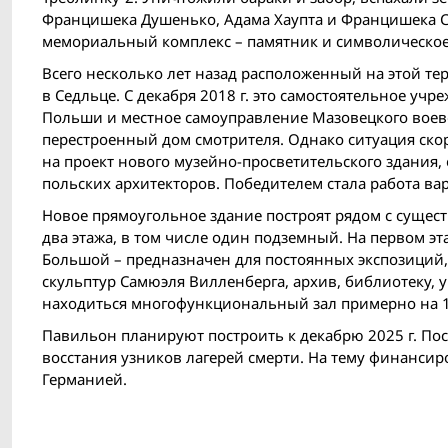
Францишека Душенько, Адама Хаупта и Францишека 
мемориальный комплекс – памятник и символическо
Всего несколько лет назад расположенный на этой т
в Седльце. С декабря 2018 г. это самостоятельное у
Польши и местное самоуправление Мазовецкого воево
перестроенный дом смотрителя. Однако ситуация скор
на проект нового музейно-просветительского здания,
польских архитекторов. Победителем стала работа варш
Новое прямоугольное здание построят рядом с сущест
два этажа, в том числе один подземный. На первом э
Большой – предназначен для постоянных экспозиций,
скульптур Самюэля Вилленберга, архив, библиотеку, 
находиться многофункциональный зал примерно на 1
Павильон планируют построить к декабрю 2025 г. Пос
восстания узников лагерей смерти. На тему финансир
Германией.