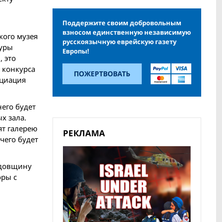
Поддержите своим добровольным
взносом единственную независимую
кого музея
русскоязычную еврейскую газету
туры
Европы!
 это
 конкурса
ПОЖЕРТВОВАТЬ
оциация
его будет
х зала.
ят галерею
РЕКЛАМА
чего будет
годовщину
оры с