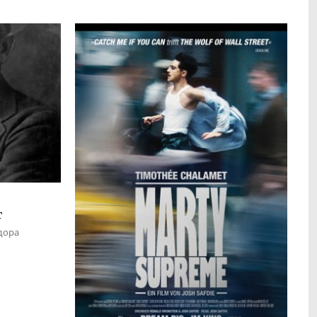
т
дора