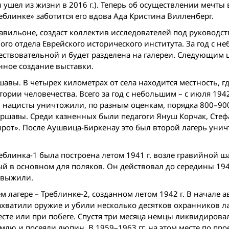
 ушел из жизни в 2016 г.). Теперь об осуществлении мечты
еблинке» заботится его вдова Ада Кристина Вилленберг.
вильоне, создаст коллектив исследователей под руководс
го отдела Еврейского исторического института. За год с н
вествовательной и будет разделена на галереи. Следующим
енное создание выставки.
ршавы. В четырех километрах от села находится местность, г
рии человечества. Всего за год с небольшим – с июля 1942 
ти нацисты уничтожили, по разным оценкам, порядка 800–900
аршавы. Среди казненных были педагоги Януш Корчак, Сте
ирот». После Аушвица-Биркенау это был второй лагерь уни
реблинка-1 была построена летом 1941 г. возле гравийной ш
 в основном для поляков. Он действовал до середины 1944
 выжили.
лагере – Треблинке-2, созданном летом 1942 г. В начале а
ахватили оружие и убили несколько десятков охранников ла
сте или при побеге. Спустя три месяца немцы ликвидирова
млю и посеяли люпин. В 1959–1963 гг. на этом месте по про