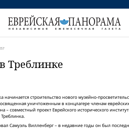
257
в Треблинке
ка начинается строительство нового музейно-просветительс
, посвященная уничтоженным в концлагере членам еврейск
а – совместный проект Еврейского исторического институт
 Треблинка.
овал Самуэль Вилленберг – в недавние годы он был послед