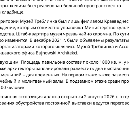
Стрынкевича был реализован большой пространственно-
е кладбище.
ерритории Музей Треблинка был лишь филиалом Краеведчес
чреждение, которым совместно управляют Министерство куль
дства. Штаб-квартира музея чрезвычайно скромна. По сути,
о изменится. В декабре 2021 г. были объявлены результаты
 организаторами которого являлись Музей Треблинка и Асс
авского офиса Bujnowski Architekci.
вующим. Площадь павильона составит около 1800 кв. м, у н
таже архитекторы запланировали разместить два выставочны
 меньший – для временных. На первом этаже также размест
учебный и молитвенный залы. В подземном этаже среди про
00 человек.
тоянная экспозиция должна открыться 2 августа 2026 г. в 
ования обустройства постоянной выставки ведутся перегов