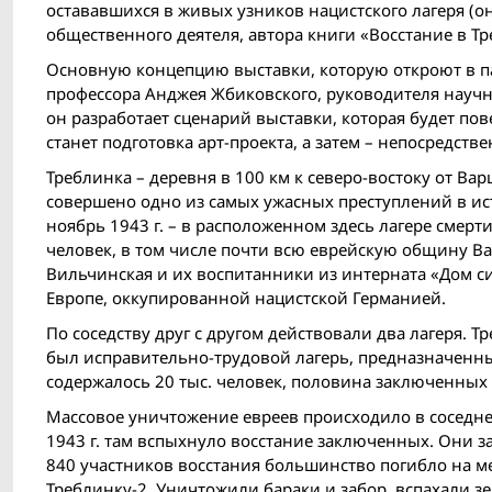
остававшихся в живых узников нацистского лагеря (он
общественного деятеля, автора книги «Восстание в Тр
Основную концепцию выставки, которую откроют в па
профессора Анджея Жбиковского, руководителя научно
он разработает сценарий выставки, которая будет по
станет подготовка арт-проекта, а затем – непосредств
Треблинка – деревня в 100 км к северо-востоку от Ва
совершено одно из самых ужасных преступлений в исто
ноябрь 1943 г. – в расположенном здесь лагере смер
человек, в том числе почти всю еврейскую общину В
Вильчинская и их воспитанники из интерната «Дом с
Европе, оккупированной нацистской Германией.
По соседству друг с другом действовали два лагеря. Т
был исправительно-трудовой лагерь, предназначенный
содержалoсь 20 тыс. человек, половина заключенных
Массовое уничтожение евреев происходило в соседнем 
1943 г. там вспыхнуло восстание заключенных. Они з
840 участников восстания большинство погибло на ме
Треблинку-2. Уничтожили бараки и забор, вспахали зе