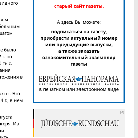
 видного
старый сайт газеты.
твом
А здесь Вы можете:
ебольшим
подписаться на газету,
 шагом
приобрести актуальный номер
или предыдущие выпуски,
де было
а также заказать
г. по
ознакомительный экземпляр
 тыс.
газеты
фания
чтожения в
в печатном или электронном виде
ахты. Это
 г., в нем
вгуста
геря. Из
ли
екту