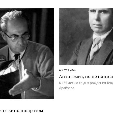
АВГУСТ 2026
Антисемит, но не нацис
К 155-летию со дня рождения Тео
Драйзера
ец с киноаппаратом