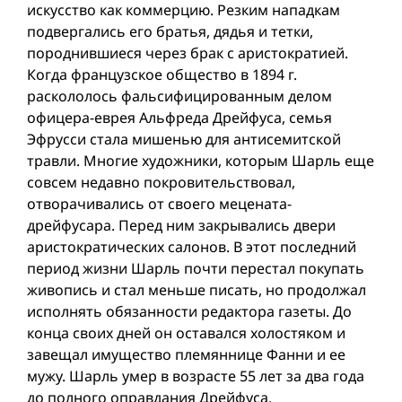
искусство как коммерцию. Резким нападкам
подвергались его братья, дядья и тетки,
породнившиеся через брак с аристократией.
Когда французское общество в 1894 г.
раскололось фальсифицированным делом
офицера-еврея Альфреда Дрейфуса, семья
Эфрусси стала мишенью для антисемитской
травли. Многие художники, которым Шарль еще
совсем недавно покровительствовал,
отворачивались от своего мецената-
дрейфусара. Перед ним закрывались двери
аристократических салонов. В этот последний
период жизни Шарль почти перестал покупать
живопись и стал меньше писать, но продолжал
исполнять обязанности редактора газеты. До
конца своих дней он оставался холостяком и
завещал имущество племяннице Фанни и ее
мужу. Шарль умер в возрасте 55 лет за два года
до полного оправдания Дрейфуса.