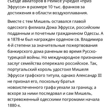
съезде авиаторов в Реймсе учредил «приз
Эфрусси» в размере 10 тыс. франков за
достижения в области воздухоплавания.
Вместе с тем Мишель оставался главой
одесского филиала Дома Эфрусси, российским
подданным и почетным гражданином Одессы. А
в 1878-м был награжден орденом св. Владимира
4-й степени за значительные пожертвования
банкирского дома раненым во время Русско-
турецкой вой­ны. Но международное признание
заслуг семейства опережало российское. Так,
португальский король удостоил Мишеля
Эфрусси графского титула, однако Александр III
не признал его, поскольку братья
новоиспеченного графа уехали за границу, а
вскоре за ними последовал и сам Мишель,
встревоженный одесскими погромами начала
1880-х.