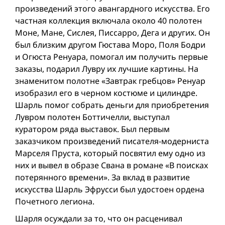
произведений этого авангардного искусства. Его
частная коллекция включала около 40 полотен
Моне, Мане, Сислея, Писсарро, Дега и других. Он
был близким другом Гюстава Моро, Поля Бодри
и Огюста Ренуара, помогал им получить первые
заказы, подарил Лувру их лучшие картины. На
знаменитом полотне «Завтрак гребцов» Ренуар
изобразил его в черном костюме и цилиндре.
Шарль помог собрать деньги для приобретения
Лувром полотен Боттичелли, выступал
куратором ряда выставок. Был первым
заказчиком произведений писателя-модерниста
Марселя Пруста, который посвятил ему одно из
них и вывел в образе Свана в романе «В поисках
потерянного времени». За вклад в развитие
искусства Шарль Эфрусси был удостоен ордена
Почетного легиона.
Шарля осуждали за то, что он расценивал