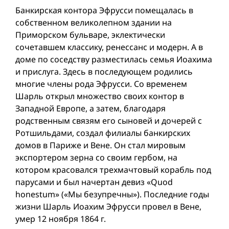
Банкирская контора Эфрусси помещалась в
собственном великолепном здании на
Приморском бульваре, эклектически
сочетавшем классику, ренессанс и модерн. А в
доме по соседству разместилась семья Иоахима
и прислуга. Здесь в последующем родились
многие члены рода Эфрусси. Со временем
Шарль открыл множество своих контор в
Западной Европе, а затем, благодаря
родственным связям его сыновей и дочерей с
Ротшильдами, создал филиалы банкирских
домов в Париже и Вене. Он стал мировым
экспортером зерна со своим гербом, на
котором красовался трехмачтовый корабль под
парусами и был начертан девиз «Quod
honestum» («Мы безупречны»). Последние годы
жизни Шарль Иоахим Эфрусси провел в Вене,
умер 12 ноября 1864 г.