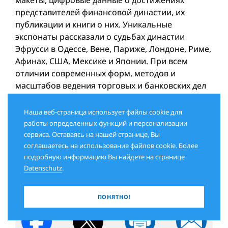
представителей финансовой династии, их
публикации и книги о них. Уникальные
экспонаты рассказали о судьбах династии
Эфрусси в Одессе, Вене, Париже, Лондоне, Риме,
Афинах, США, Мексике и Японии. При всем
отличии современных форм, методов и
масштабов ведения торговых и банковских дел
от предпринимательской деятельности
семейства Эфрусси его выдающиеся заслуги в
Наша веб-страница использует файлы cookie для
экономической и культурной жизни Европы на
работы определенных функций и персонализации
протяжении более двух веков неоспоримы.
сервиса. Оставаясь на нашей странице, Вы
соглашаетесь на использование файлов cookie. Более
подробную информацию Вы найдете на странице
Datenschutz
.
Давид ШИМАНОВСКИЙ
ПОНЯТНО!