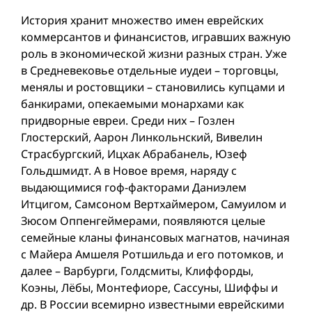
История хранит множество имен еврейских
коммерсантов и финансистов, игравших важную
роль в экономической жизни разных стран. Уже
в Средневековье отдельные иудеи – торговцы,
менялы и ростовщики – становились купцами и
банкирами, опекаемыми монархами как
придворные евреи. Среди них – Гозлен
Глостерский, Аарон Линкольнский, Вивелин
Страсбургский, Ицхак Абрабанель, Юзеф
Гольдшмидт. А в Новое время, наряду с
выдающимися гоф-факторами Даниэлем
Итцигом, Самсоном Вертхаймером, Самуилом и
Зюсом Оппенгеймерами, появляются целые
семейные кланы финансовых магнатов, начиная
с Майера Амшеля Ротшильда и его потомков, и
далее – Варбурги, Голдсмиты, Клиффорды,
Коэны, Лёбы, Монтефиоре, Сассуны, Шиффы и
др. В России всемирно известными еврейскими