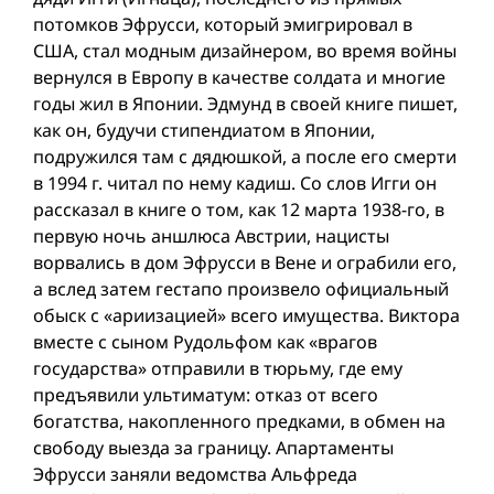
потомков Эфрусси, который эмигрировал в
США, стал модным дизайнером, во время вой­ны
вернулся в Европу в качестве солдата и многие
годы жил в Японии. Эдмунд в своей книге пишет,
как он, будучи стипендиатом в Японии,
подружился там с дядюшкой, а после его смерти
в 1994 г. читал по нему кадиш. Со слов Игги он
рассказал в книге о том, как 12 марта 1938-го, в
первую ночь аншлюса Австрии, нацисты
ворвались в дом Эфрусси в Вене и ограбили его,
а вслед затем гестапо произвело официальный
обыск с «ариизацией» всего имущества. Виктора
вместе с сыном Рудольфом как «врагов
государства» отправили в тюрьму, где ему
предъявили ультиматум: отказ от всего
богатства, накопленного предками, в обмен на
свободу выезда за границу. Апартаменты
Эфрусси заняли ведомства Альфреда