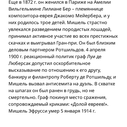
Еще в 1872 г. он женился в Париже на Амелии
Вильгельмине Лилиане Бер – племяннице
композитора-еврея Джакомо Мейербера, и у
них родилось трое детей. Мишель страстно
увлекался разведением породистых лошадей,
принимал активное участие во всех престижных
скачках и выигрывал Гран-при. Он был близким
деловым партнером Ротшильдов. 4 апреля
1900 г. реакционный политик граф Луи де
Люберсак допустил оскорбительное
высказывание по отношению к его другу,
банкиру и филантропу Роберту де Ротшильду, и
Мишель вызвал антисемита на дуэль. В схватке
на шпагах он был ранен в грудь, но не
смертельно. Граф покинул место сражения,
сопровождаемый криками: «Долой евреев!».
Мишель Эфрусси умер 5 января 1914 г.