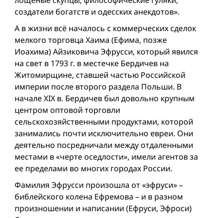
создатели богатств и одесских анекдотов».
А в жизни всё началось с коммерческих сделок
мелкого торговца Хаима (Ефима, позже
Иоахима) Айзиковича Эфрусси, который явился
на свет в 1793 г. в местечке Бердичев на
Житомирщине, ставшей частью Российской
империи после второго раздела Польши. В
начале XIX в. Бердичев был довольно крупным
центром оптовой торговли
сельскохозяйственными продуктами, которой
занимались почти исключительно евреи. Они
деятельно посредничали между отдаленными
местами в «черте оседлости», имели агентов за
ее пределами во многих городах России.
Фамилия Эфрусси произошла от «эфруси» –
библейского колена Ефремова – и в разном
произношении и написании (Ефруси, Эфроси)