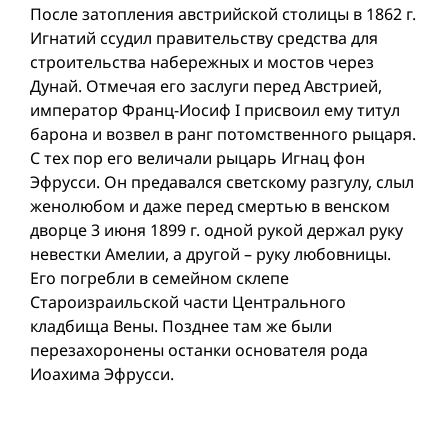
После затопления австрийской столицы в 1862 г.
Игнатий ссудил правительству средства для
строительства набережных и мостов через
Дунай. Отмечая его заслуги перед Австрией,
император Франц-Иосиф I присвоил ему титул
барона и возвел в ранг потомственного рыцаря.
С тех пор его величали рыцарь Игнац фон
Эфрусси. Он предавался светскому разгулу, слыл
женолюбом и даже перед смертью в венском
дворце 3 июня 1899 г. одной рукой держал руку
невестки Амелии, а другой – руку любовницы.
Его погребли в семейном склепе
Староизраильской части Центрального
кладбища Вены. Позднее там же были
перезахоронены останки основателя рода
Иоахима Эфрусси.