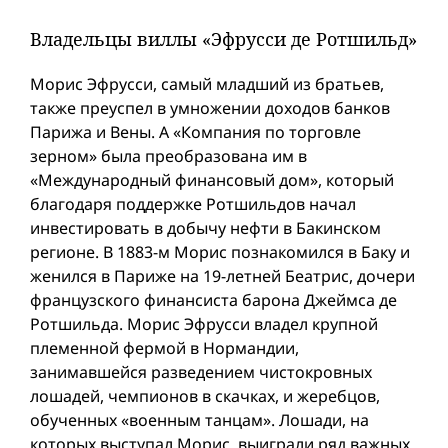
Владельцы виллы «Эфрусси де Ротшильд»
Морис Эфрусси, самый младший из братьев,
также преуспел в умножении доходов банков
Парижа и Вены. А «Компания по торговле
зерном» была преобразована им в
«Международный финансовый дом», который
благодаря поддержке Ротшильдов начал
инвестировать в добычу нефти в Бакинском
регионе. В 1883-м Морис познакомился в Баку и
женился в Париже на 19-летней Беатрис, дочери
французского финансиста барона Джеймса де
Ротшильда. Морис Эфрусси владел крупной
племенной фермой в Нормандии,
занимавшейся разведением чистокровных
лошадей, чемпионов в скачках, и жеребцов,
обученных «военным танцам». Лошади, на
которых выступал Морис, выиграли ряд важных