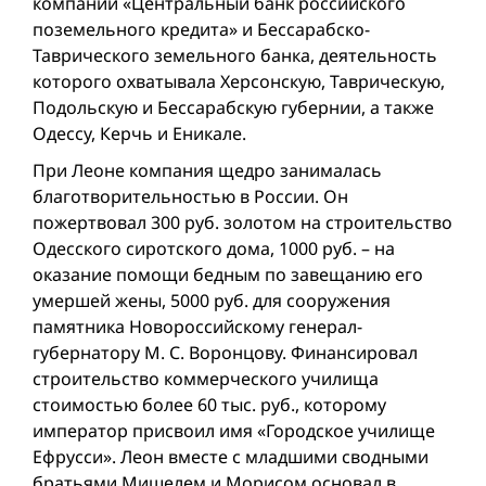
компании «Центральный банк российского
поземельного кредита» и Бессарабско-
Таврического земельного банка, деятельность
которого охватывала Херсонскую, Таврическую,
Подольскую и Бессарабскую губернии, а также
Одессу, Керчь и Еникале.
При Леоне компания щедро занималась
благотворительностью в России. Он
пожертвовал 300 руб. золотом на строительство
Одесского сиротского дома, 1000 руб. – на
оказание помощи бедным по завещанию его
умершей жены, 5000 руб. для сооружения
памятника Новороссийскому генерал-
губернатору М. С. Воронцову. Финансировал
строительство коммерческого училища
стоимостью более 60 тыс. руб., которому
император присвоил имя «Городское училище
Ефрусси». Леон вместе с младшими сводными
братьями Мишелем и Морисом основал в