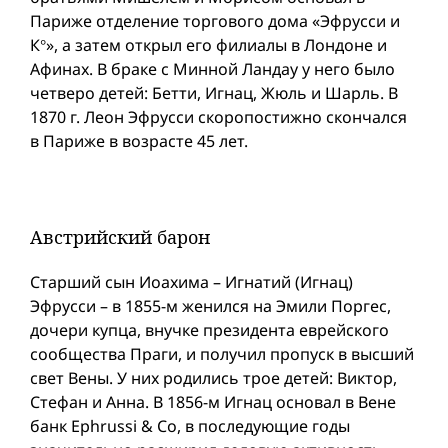
Париже отделение торгового дома «Эфрусси и
К°», а затем открыл его филиалы в Лондоне и
Афинах. В браке с Минной Ландау у него было
четверо детей: Бетти, Игнац, Жюль и Шарль. В
1870 г. Леон Эфрусси скоропостижно скончался
в Париже в возрасте 45 лет.
Австрийский барон
Старший сын Иоахима – Игнатий (Игнац)
Эфрусси – в 1855-м женился на Эмили Поргес,
дочери купца, внучке президента еврейского
сообщества Праги, и получил пропуск в высший
свет Вены. У них родились трое детей: Виктор,
Стефан и Анна. В 1856-м Игнац основал в Вене
банк Ephrussi & Cо, в последующие годы