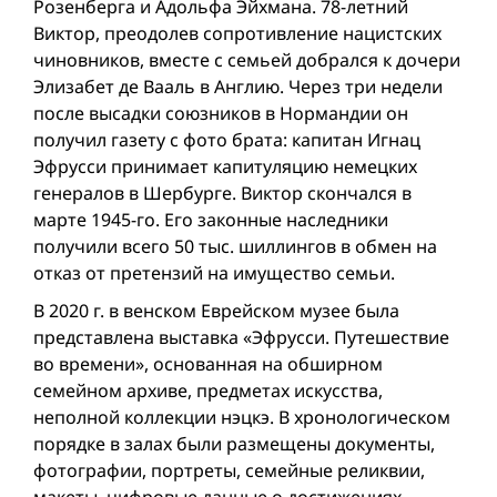
Розенберга и Адольфа Эйхмана. 78-летний
Виктор, преодолев сопротивление нацистских
чиновников, вместе с семьей добрался к дочери
Элизабет де Вааль в Англию. Через три недели
после высадки союзников в Нормандии он
получил газету с фото брата: капитан Игнац
Эфрусси принимает капитуляцию немецких
генералов в Шербурге. Виктор скончался в
марте 1945-го. Его законные наследники
получили всего 50 тыс. шиллингов в обмен на
отказ от претензий на имущество семьи.
В 2020 г. в венском Еврейском музее была
представлена выставка «Эфрусси. Путешествие
во времени», основанная на обширном
семейном архиве, предметах искусства,
неполной коллекции нэцкэ. В хронологическом
порядке в залах были размещены документы,
фотографии, портреты, семейные реликвии,
макеты, цифровые данные о достижениях