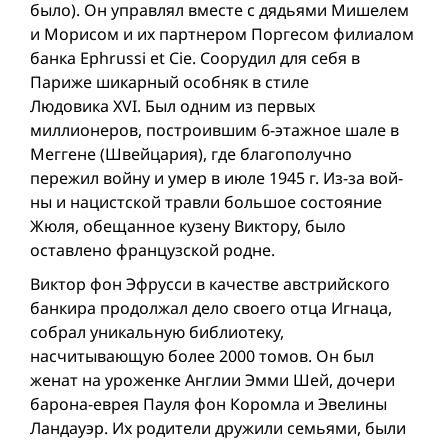
было). Он управлял вместе с дядьями Мишелем
и Морисом и их партнером Поргесом филиалом
банка Ephrussi et Cie. Соорудил для себя в
Париже шикарный особняк в стиле
Людовика XVI. Был одним из первых
миллионеров, построившим 6-этажное шале в
Меггене (Швейцария), где благополучно
пережил вой­ну и умер в июле 1945 г. Из-за вой­
ны и нацистской травли большое состояние
Жюля, обещанное кузену Виктору, было
оставлено французской родне.
Виктор фон Эфрусси в качестве австрийского
банкира продолжал дело своего отца Игнаца,
собрал уникальную библиотеку,
насчитывающую более 2000 томов. Он был
женат на уроженке Англии Эмми Шей, дочери
барона-еврея Пауля фон Коромла и Эвелины
Ландауэр. Их родители дружили семьями, были