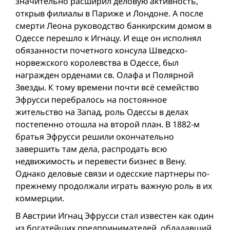
значительно расширил деловую активность,
открыв филиалы в Париже и Лондоне. А после
смерти Леона руководство банкирским домом в
Одессе перешло к Игнацу. И еще он исполнял
обязанности почетного консула Шведско-
норвежского королевства в Одессе, был
награжден орденами св. Олафа и Полярной
Звезды. К тому времени почти всё семейство
Эфрусси перебралось на постоянное
жительство на Запад, роль Одессы в делах
постепенно отошла на второй план. В 1882-м
братья Эфрусси решили окончательно
завершить там дела, распродать всю
недвижимость и перевести бизнес в Вену.
Однако деловые связи и одесские партнеры по-
прежнему продолжали играть важную роль в их
коммерции.
В Австрии Игнац Эфрусси стал известен как один
из богатейших предпринимателей, обладавший