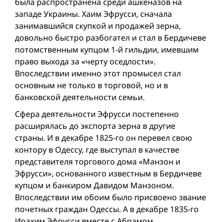
была распространена среди ашкеназов на
западе Украины. Хаим Эфрусси, сначала
занимавшийся скупкой и продажей зерна,
довольно быстро разбогател и стал в Бердичеве
потомственным купцом 1-й гильдии, имевшим
право выхода за «черту оседлости».
Впоследствии именно этот промысел стал
основным не только в торговой, но и в
банковской деятельности семьи.
Сфера деятельности Эфрусси постепенно
расширялась до экспорта зерна в другие
страны. И в декабре 1825-го он перевел свою
контору в Одессу, где выступал в качестве
представителя торгового дома «Манзон и
Эфрусси», основанного известным в Бердичеве
купцом и банкиром Давидом Манзоном.
Впоследствии им обоим было присвоено звание
почетных граждан Одессы. А в декабре 1835-го
Иоахим Эфрусси вместе с Абрамом