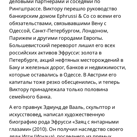
деловыми партнерами и соседями по
Рингштрассе. Виктору перешло руководство
банкирским домом Ephrussi & Cо со всеми его
обязательствами, связывавшими Вену с
Одессой, Санкт-Петербургом, Лондоном,
Парижем и другими городами Европы.
Большевистский переворот лишил его всех
российских активов Эфрусси: золота в
Петербурге, акций нефтяных месторождений в
Баку и железных дорог, банков и недвижимости,
которые оставались в Одессе. В Австрии его
капиталы тоже резко обесценились, и теперь
Виктору принадлежала только половина
семейного банка.
А его правнук Эдмунд де Вааль, скульптор и
искусствовед, написал художественную
биографию рода Эфрусси «Заяц с янтарными
глазами» (2010). Он получил наследство своего
дяди Игги (Игнаца), последнего из прямых