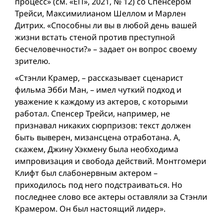
процесс» (см. «ЕП», 2021, № 12) со Спенсером
Трейси, Максимилианом Шеллом и Марлен
Дитрих. «Способны ли вы в любой день вашей
жизни встать стеной против преступной
бесчеловечности?» – задает он вопрос своему
зрителю.
«Стэнли Крамер, – рассказывает сценарист
фильма Эбби Ман, – имел чуткий подход и
уважение к каждому из актерoв, c которыми
работал. Спенсер Трейси, например, не
признавал никаких сюрпризов: текст должен
быть выверен, мизансцена отработана. А,
скажем, Джину Хэкмену была необходима
импровизация и свобода действий. Монтгомери
Клифт был слабонервным актером –
приходилось под него подстраиваться. Но
последнее слово все актеры оставляли за Стэнли
Крамером. Он был настоящий лидер».