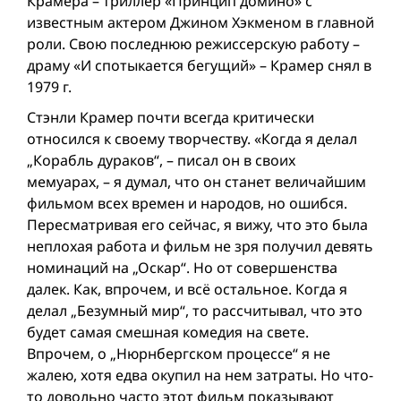
Крамера – триллер «Принцип домино» с
известным актером Джином Хэкменом в главной
роли. Свою последнюю режиссерскую работу –
драму «И спотыкается бегущий» – Крамер снял в
1979 г.
Стэнли Крамер почти всегда критически
относился к своему творчеству. «Когда я делал
„Корабль дураков“, – писал он в своих
мемуарах, – я думал, что он станет величайшим
фильмом всех времен и народов, но ошибся.
Пересматривая его сейчас, я вижу, что это была
неплохая работа и фильм не зря получил девять
номинаций на „Оскар“. Но от совершенства
далек. Как, впрочем, и всё остальное. Когда я
делал „Безумный мир“, то рассчитывал, что это
будет самая смешная комедия на свете.
Впрочем, о „Нюрнбергском процессе“ я не
жалею, хотя едва окупил на нем затраты. Но что-
то довольно часто этот фильм показывают