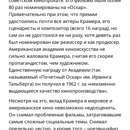
советском кинопрокате. Его фильмы были более
80 раз номинированы на «Оскар».
Примечательно при этом, что премии
удостоились почти все актеры Крамера, его
сценаристы и композитор (всего 16 наград), но
сам он не удостоился ее ни разу, хотя девять раз
был номинирован как режиссер и как продюсер.
Американская академия киноискусства не
сильно жаловала Крамера, считая его скорее
пропагандистом, чем художником.
Единственную награду от Академии (так
называемый «Почетный Оскар» им. Ирвинга
Тальберга) он получил в 1962 г. за «неизменно
выдающееся качество кинопроизводства».
Несмотря на это, вклад Крамера в мировое и
американское кино невозможно недооценить.
Он снимал проблемные фильмы, затрагивавшие
самые сложные социальные темы. Снимал
предельно честно, а кроме того – чрезвычайно