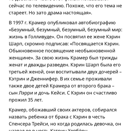
сейчас по телевидению. Похоже, что его тема не
стареет. Но зато драма настоящая».
В 1997 г. Крамер опубликовал автобиографию
«Безумный, безумный, безумный, безумный мир:
жизнь в Голливуде». Он посвятил ее жене Кэрин
Шарп, скромно подписав: «Посвящается Кэрин.
Обыкновенное посвящение необыкновенной
женщине». За свою жизнь Крамер был трижды
женат и дважды разведен. Кэрин Шарп была его
третьей женой, они воспитывали двух дочерей –
Кэтрин и Дженнифер. В их семье проживали
также двое детей Крамера от второго брака –
сын Лэрри и дочь Кейси. С Кэрин он счастливо
прожил 35 лет.
Крамер, обожавший своих актеров, собирался
назвать ребенка от брака с Кэрин в честь
Спенсера Трейси, но когда родилась девочка, он
назвал ее в честь Кэтрин Хеп­бёрн.