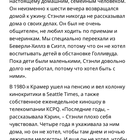
настоящему домашним, семейным человеком.
Он неизменно к шести вечера возвращался
домой к ужину. Стэнли никогда не рассказывал
дома о своих делах. Он был не очень
общителен, не любил ходить по приемам и
вечеринкам. Мы специально переехали из
Беверли-Хиллз в Сиэтл, потому что он не хотел
воспитывать детей в обстановке Голливуда.
Пока дети были маленькими, Стэнли довольно
долго не работал, потому что хотел быть с
ними».
В 1980-х Крамер ушел на пенсию и вел колонку
кинокритики в Seattle Times, а также
собственное еженедельное киношоу в
телекомпании KCPQ. «Последние годы, –
рассказывала Кэрин, – Стэнли плохо себя
чувствовал. Четыре года я ухаживала за ним
дома, но он не хотел, чтобы там днем и ночью
дежурили медсестры. И еще он не хотел, чтобы