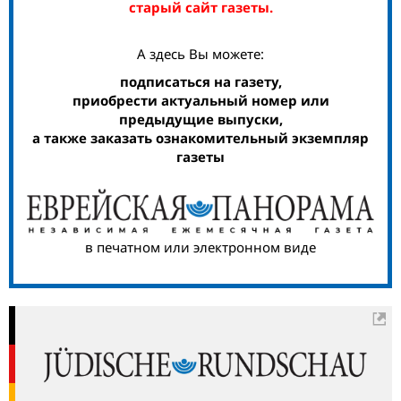
старый сайт газеты.
А здесь Вы можете:
подписаться на газету,
приобрести актуальный номер или
предыдущие выпуски,
а также заказать ознакомительный экземпляр
газеты
в печатном или электронном виде