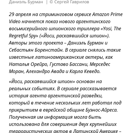
Даниэль Бурман
© Сергей Гаврилов
29 апреля на стриминговом сервисе Amazon Prime
Video начнется показ нового аргентинского
восьмисерийного шпионского триллера «Yosi, The
Regretful Spy» («Йоси, раскаявшийся шпион»).
Авторы этого проекта – Даниэль Бурман и
Себастьян Боренстайн. В сериале снялись такие
известные латиноамериканские актеры, как
Наталья Орейро, Густаво Бассани, Мерседес
Моран, Алехандро Авада и Карла Кеведо.
«Йоси, раскаявшийся шпион» основан на
реальных событиях. В сериале рассказывается
история агента аргентинской разведки,
который в течение нескольких лет работал под
прикрытием в еврейской общине Буэнос-Айреса.
Полученная им информация могла быть
использована для совершения двух крупнейших
террористических актов в Латинской Америке –