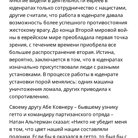
Многие видели в деятельности евреев в
юденратах только сотрудничество с нацистами,
другие считали, что работа в юденрате давала
возможность более успешного противостояния
жестокому врагу. До конца Второй мировой вой­
ны в еврейском мире преобладала первая точка
зрения, с течением времени приобрела все
большее распространение вторая. Истина,
вероятно, заключается в том, что в юденратах
изначально присутствовали люди с разными
установками. В процессе работы в юденрате
установки порой менялись: одних машина
уничтожения ломала, других приводила к
сопротивлению.
Своему другу Абе Ковнеру – бывшему узнику
гетто и командиру партизанского отряда –
Натан Альтерман сказал: «Никто не убедит меня
в том, что цвет нашей нации составляли
подонки. Если бы я оказался в гетто, то был бы с