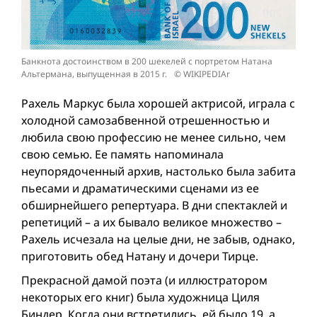
Банкнота достоинством в 200 шекелей с портретом Натана
Альтермана, выпущенная в 2015 г. © WIKIPEDIAr
Рахель Маркус была хорошей актрисой, играла с
холодной самозабвенной отрешенностью и
любила свою профессию не менее сильно, чем
свою семью. Ее память напоминала
неупорядоченный архив, настолько была забита
пьесами и драматическими сценами из ее
обширнейшего репертуара. В дни спектаклей и
репетиций – а их бывало великое множество –
Рахель исчезала на целые дни, не забыв, однако,
приготовить обед Натану и дочери Тирце.
Прекрасной дамой поэта (и иллюстратором
некоторых его книг) была художница Циля
Биндер. Когда они встретились, ей было 19, а