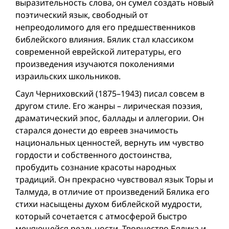
выразительность слова, он сумел создать новый
поэтический язык, свободный от
непреодолимого для его предшественников
библейского влияния. Бялик стал классиком
современной еврейской литературы, его
произведения изучаются поколениями
израильских школьников.
Саул Черниховский (1875–1943) писал совсем в
другом стиле. Его жанры – лирическая поэзия,
драматический эпос, баллады и аллегории. Он
старался донести до евреев значимость
национальных ценностей, вернуть им чувство
гордости и собственного достоинства,
пробудить сознание красоты народных
традиций. Он прекрасно чувствовал язык Торы и
Талмуда, в отличие от произведений Бялика его
стихи насыщены духом библейской мудрости,
который сочетается с атмосферой быстро
меняющейся реальности. Творчество Бялика и