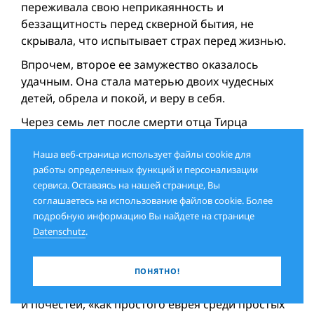
переживала свою неприкаянность и
беззащитность перед скверной бытия, не
скрывала, что испытывает страх перед жизнью.
Впрочем, второе ее замужество оказалось
удачным. Она стала матерью двоих чудесных
детей, обрела и покой, и веру в себя.
Через семь лет после смерти отца Тирца
погибла, выпав из окна шестого этажа
(возможно, покончив жизнь самоубийством).
Наша веб-страница использует файлы cookie для
работы определенных функций и персонализации
•
сервиса. Оставаясь на нашей странице, Вы
соглашаетесь на использование файлов cookie. Более
17 марта 1970 г. Натан Альтерман лег в
подробную информацию Вы найдете на странице
больницу на операцию по поводу язвы желудка.
Datenschutz
.
После операции он не пришел в сознание.
Рахель и Тирца не отходили от его постели.
Натан Альтерман умер 28 марта 1970 г. В своем
ПОНЯТНО!
завещании он просил похоронить его без речей
и почестей, «как простого еврея среди простых