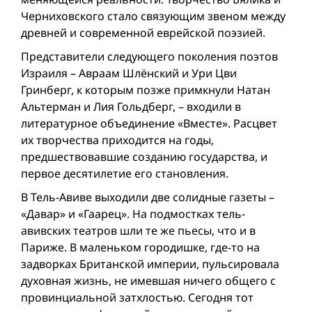
Черниховского стало связующим звеном между
древней и современной еврейской поэзией.
Представители следующего поколения поэтов
Израиля – Авраам Шлёнский и Ури Цви
Гринберг, к которым позже примкнули Натан
Альтерман и Лия Гольдберг, – входили в
литературное объединение «Вместе». Расцвет
их творчества приходится на годы,
предшествовавшие созданию государства, и
первое десятилетие его становления.
В Тель-Авиве выходили две солидные газеты –
«Давар» и «Гаарец». На подмостках тель-
авивских театров шли те же пьесы, что и в
Париже. В маленьком городишке, где-то на
задворках Британской империи, пульсировала
духовная жизнь, не имевшая ничего общего с
провинциальной затхлостью. Сегодня тот