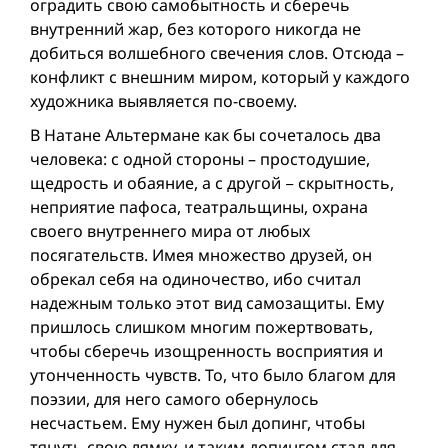
оградить свою самобытность и сберечь
внутренний жар, без которого никогда не
добиться волшебного свечения слов. Отсюда –
конфликт с внешним миром, который у каждого
художника выявляется по-своему.
В Натане Альтермане как бы сочеталось два
человека: с одной стороны – простодушие,
щедрость и обаяние, а с другой − скрытность,
неприятие пафоса, театральщины, охрана
своего внутреннего мира от любых
посягательств. Имея множество друзей, он
обрекал себя на одиночество, ибо считал
надежным только этот вид самозащиты. Ему
пришлось слишком многим пожертвовать,
чтобы сберечь изощренность восприятия и
утонченность чувств. То, что было благом для
поэзии, для него самого обернулось
несчастьем. Ему нужен был допинг, чтобы
тянуть свою лямку, и таким допингом стал для