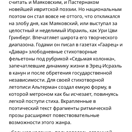
считать и Маяковским, и Пастернаком
новейшей ивритской поэзии. Но национальным
поэтом он стал вовсе не оттого, что откликался
на злобу дня, как Маяковский, или выступал за
целостный и неделимый Израиль, как Ури Цви
Гринберг. Впечатляет широта его творческого
диапазона. Годами он писал в газетах «Гаарец» и
«Давар» злободневные стихотворные
фельетоны под рубрикой «Седьмая колонка»,
запечатлевшие динамику жизни в Эрец-Исраэль
в канун и после обретения государственной
независимости. Для своей стихотворной
летописи Альтерман создал емкую форму, в
которой метроном как бы исчезает, повинуясь
легкой поступи стиха. Вкрапленные в
поэтический текст фрагменты ритмической
прозы расширяют повествовательные
возможности этого жанра.