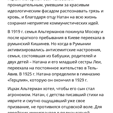
проницательным, умевшим за красивым
идеологическим фасадом распознавать грязь и
кровь, и благодаря отцу Натан на всю жизнь
сохранил неприятие коммунистических идей.
В 1919 г. семья Альтерманов покинула Москву и
после краткого пребывания в Киеве переехала в
румынский Кишинев. Но когда в Румынии
активизировались антисемитские настроения,
семья, состоявшая из бабушки, родителей и
двух детей – Натана и его младшей сестры Леи,
переехала на постоянное жительство в Тель-
Авив. В 1925 г. Натана определили в гимназию
«Герцлия», которую он окончил в 1929 г.
Ицхак Альтерман хотел, чтобы его сын стал
агрономом. Натан, с детства писавший стихи на
иврите и смутно ощущавший уже свое
призвание, не противился отцовской воле. Для
еврейских иммигрантов в подмандатной