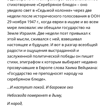
стихотворение «Серебряное блюдо» – оно
увидело свет в «Седьмой колонке» через две
недели после исторического голосования в ООН
29 ноября 1947 г., когда евреи в ишуве и во всем
мире ликовали: им обещали государство на
Земле Израиля. Две недели поэт привыкал к
этой мысли, сживался с ней, взвешивал
настоящее и будущее. И вот в разгар всеобщей
радости и ощущения выстраданной и
заслуженной политической победы он пишет
стихи, эпиграфом к которым выбирает недавно
прозвучавшие в Европе слова Хаима Вейцмана:
«Государство не преподносят народу на
серебряном блюде».
…И наступит покой. И багровое око
Небосвода померкнет в дыму,
И народ,